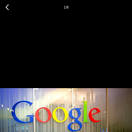
1
/
8