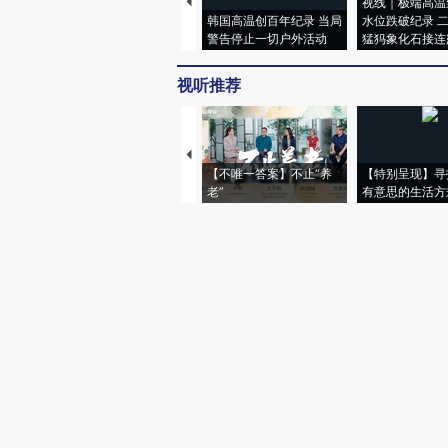
视线｜极端高温
韩国高温创百年纪录 当局
水位跌破纪录 
警告停止一切户外活动
猛犸象化石接连
视听推荐
【不唯一答案】不止“养
【特别呈现】寻
老”
有意思的生活方