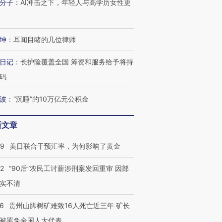
分子
：
AI冲击之下，年轻人与高学历女性更
坤
：
耳闻目睹的几位律师
日记
：
长护险覆盖全国 筹资和服务给予将持
码
波
：
“沉睡”的10万亿元公积金
新文章
09
美日联合干预汇率，为何影响了黄金
32
“90后”农民工讨薪涉刑案发回重审 因部
实不清
36
贵州山脚树矿难致16人死亡近三年 矿长
被罢免全国人大代表