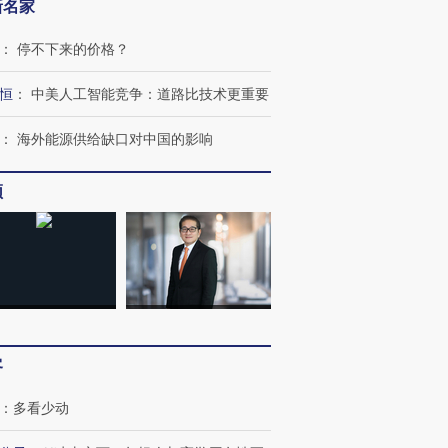
跨国走私7万
视线｜被称为“蟑螂”的印
视线｜“入侵”还是“人道危
新名家
检体内含3种
度Z世代 用街头抗争将教
机”？难民潮撕裂西班牙
秘鲁纳斯
育部长拱下台
飞地休达
13人遇难
：
停不下来的价格？
恒
：
中美人工智能竞争：道路比技术更重要
：
海外能源供给缺口对中国的影响
进第四届链博
【商旅对话】华住集团
技“链”接产
【特别呈现】寻找100种
CFO：不靠规模取胜，华
【特别呈
频
有意思的生活方式·第三对
住三大增长引擎是什么？
有意思的
客
：
多看少动