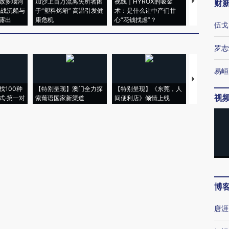
致多瑙河
加沙上百万流离失所者困
视线｜HYROX的吸金
马航飞行员
财
二战沉船与
于“塑料烤箱” 高温引发健
术：是什么让中产们甘
粒摇头丸 尿
露出
康危机
心“花钱找虐”？
毒品
伍戈
罗志
易峘
【推广】走
找100种
【特别呈现】澳门全力探
【特别呈现】《东莞，人
会，让数智科
视
式·第一对
索葡语国家新渠道
间便利店》倾情上线
业
博
唐涯