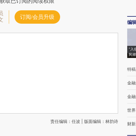
获取已订阅的阅读权限
员
订阅/会员升级
文
编
“入
民潮
特稿
金融
金融
世界
责任编辑：任波 | 版面编辑：林韵诗
财新