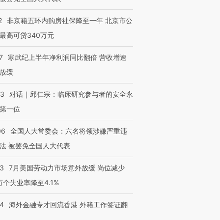
2
非京籍五环内购房社保降至一年 北京市公
最高可贷340万元
7
寒武纪上半年净利润同比翻倍 营收增速
放缓
53
对话｜邱仁宗：临床研究参与者的安全永
第一位
06
全国人大常委会：六名将领涉嫌严重违
法 被罢免全国人大代表
43
7月美国劳动力市场意外放缓 岗位减少
3万个失业率降至4.1%
14
海外金融专才回流香港 外籍工作签证翻