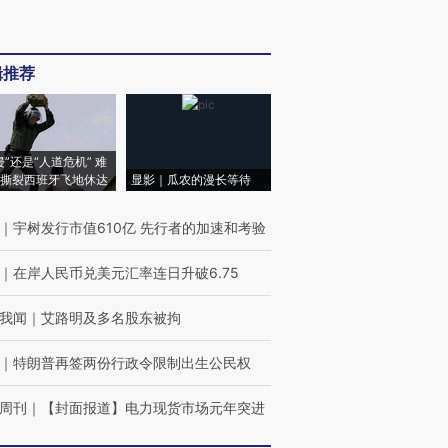
辑推荐
侵”还是“人道危机” 难
撕裂西班牙飞地休达
显影｜瓜农的漫长等待
｜
宇树发行市值610亿 先行者的加速和考验
｜
在岸人民币兑美元汇率连日升破6.75
我闻
｜
艾路明及多名股东被拘
｜
特朗普再签两份行政令限制出生公民权
周刊
｜
【封面报道】电力现货市场元年突进