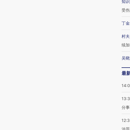
知识
受伤
丁金
村夫
续加
吴晓
最
14:
13:
分事
12:
涉罪