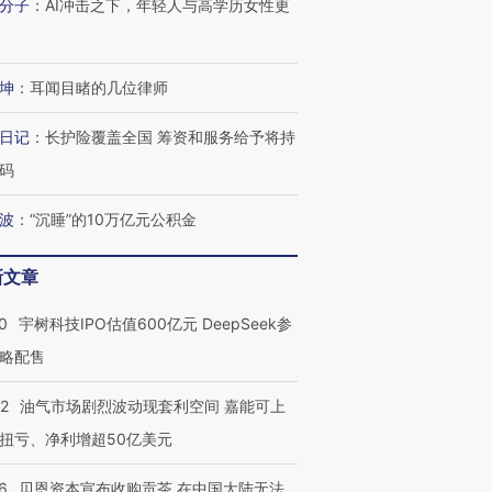
分子
：
AI冲击之下，年轻人与高学历女性更
坤
：
耳闻目睹的几位律师
日记
：
长护险覆盖全国 筹资和服务给予将持
码
波
：
“沉睡”的10万亿元公积金
新文章
0
宇树科技IPO估值600亿元 DeepSeek参
略配售
22
油气市场剧烈波动现套利空间 嘉能可上
扭亏、净利增超50亿美元
6
贝恩资本宣布收购贡茶 在中国大陆无法