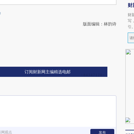
财
举
财
写
版面编辑：林韵诗
引
订阅财新网主编精选电邮
新网观点
发布