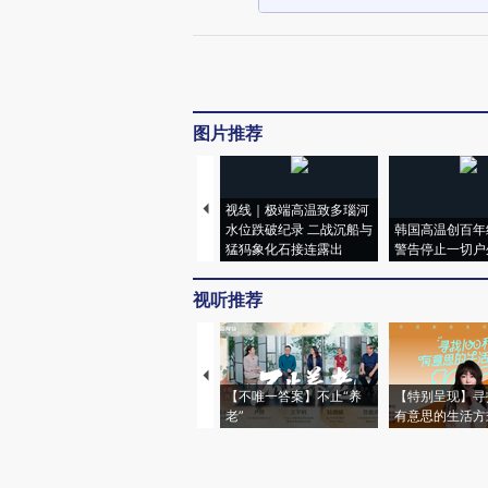
图片推荐
视线｜极端高温致多瑙河
水位跌破纪录 二战沉船与
韩国高温创百年
猛犸象化石接连露出
警告停止一切户
视听推荐
【不唯一答案】不止“养
【特别呈现】寻
老”
有意思的生活方