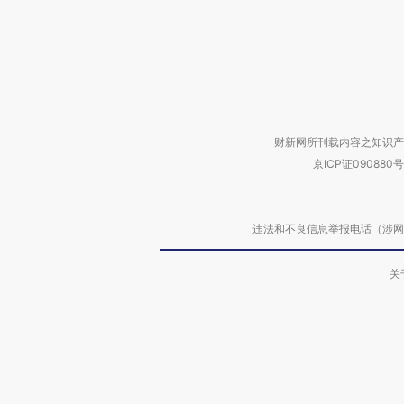
财新网所刊载内容之知识产
京ICP证090880号
违法和不良信息举报电话（涉网络暴力有
关