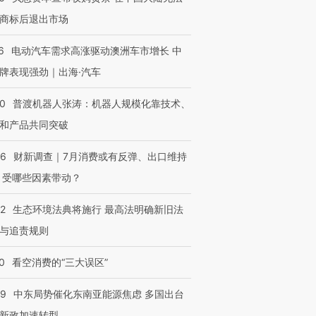
商标后退出市场
6
电动汽车需求高涨驱动澳洲车市增长 中
牌表现强劲｜出海·汽车
00
普渡机器人张涛：机器人规模化靠技术、
和产品共同突破
56
财新调查｜7月消费或有反弹、出口维持
 受哪些因素带动？
42
生态环境法典将施行 最高法明确新旧法
与追责规则
0
看空消费的“三大误区”
59
中东局势催化东南亚能源焦虑 多国出台
新政加速转型