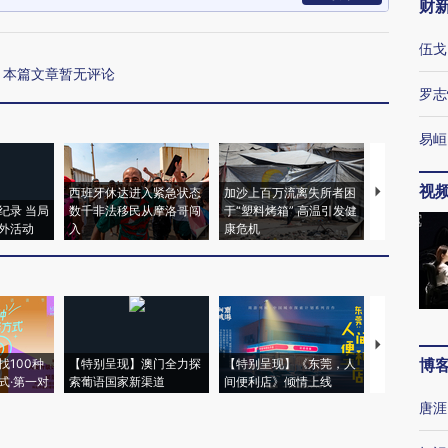
财
伍戈
本篇文章暂无评论
罗志
易峘
视
西班牙休达进入紧急状态
加沙上百万流离失所者困
视线｜HYR
纪录 当局
数千非法移民从摩洛哥闯
于“塑料烤箱” 高温引发健
术：是什么
外活动
入
康危机
心“花钱找虐
【推广】走
博
找100种
【特别呈现】澳门全力探
【特别呈现】《东莞，人
会，让数智科
式·第一对
索葡语国家新渠道
间便利店》倾情上线
业
唐涯