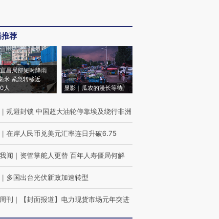
辑推荐
宜昌局部短时降雨
8毫米 紧急转移近
00人
显影｜瓜农的漫长等待
｜
规避封锁 中国超大油轮停靠埃及绕行非洲
｜
在岸人民币兑美元汇率连日升破6.75
我闻
｜
资管掌舵人更替 百年人寿僵局何解
｜
多国出台光伏新政加速转型
周刊
｜
【封面报道】电力现货市场元年突进