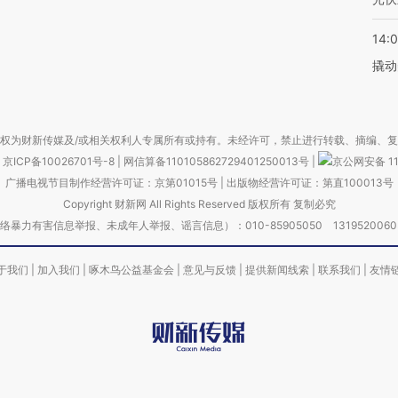
14:
撬动
权为财新传媒及/或相关权利人专属所有或持有。未经许可，禁止进行转载、摘编、
京ICP备10026701号-8
|
网信算备110105862729401250013号
|
京公网安备 11
广播电视节目制作经营许可证：京第01015号
|
出版物经营许可证：第直100013号
Copyright 财新网 All Rights Reserved 版权所有 复制必究
害信息举报、未成年人举报、谣言信息）：010-85905050 13195200605 举报邮
于我们
|
加入我们
|
啄木鸟公益基金会
|
意见与反馈
|
提供新闻线索
|
联系我们
|
友情