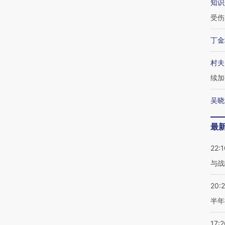
知识
受伤
丁金
村夫
续加
吴晓
最
22:1
与战
20:
半年
17:2