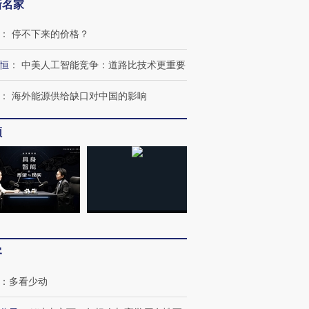
新名家
：
停不下来的价格？
恒
：
中美人工智能竞争：道路比技术更重要
：
海外能源供给缺口对中国的影响
频
OX的吸金
马航飞行员跨国走私7万
视线｜被称为“蟑螂”的印
让中产们甘
粒摇头丸 尿检体内含3种
度Z世代 用街头抗争将教
秘鲁纳斯
”？
毒品
育部长拱下台
13人遇难
进第四届链博
【商旅对话】华住集团
客
技“链”接产
【特别呈现】寻找100种
CFO：不靠规模取胜，华
【特别呈
有意思的生活方式·第三对
住三大增长引擎是什么？
有意思的
：
多看少动