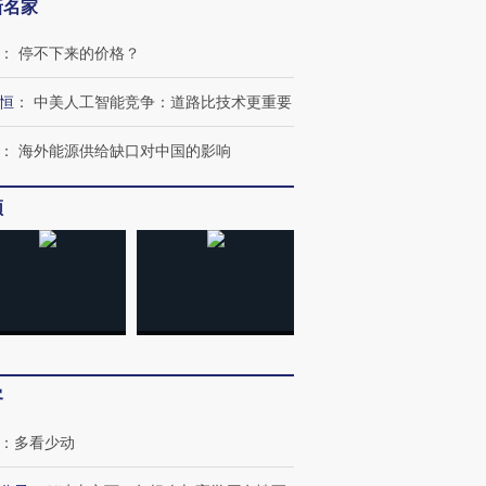
新名家
”还是“人道危
湖北宜昌局部短时降雨
哈尔滨遭遇短时极端强降
：
停不下来的价格？
撕裂西班牙
128毫米 紧急转移近
雨 3小时累计雨量超80毫
秘鲁纳斯
4000人
米
13人遇难
恒
：
中美人工智能竞争：道路比技术更重要
：
海外能源供给缺口对中国的影响
频
进第四届链博
【商旅对话】华住集团
技“链”接产
【特别呈现】寻找100种
CFO：不靠规模取胜，华
【特别呈
有意思的生活方式·第三对
住三大增长引擎是什么？
有意思的
客
：
多看少动