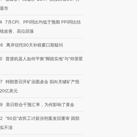
退市
4
7月CPI、PPI同比均低于预期 PPI同比结
续改善、高位回落
46
离岸信托90天补税窗口期疑问
00
普渡机器人如何平衡“脚踏实地”与“仰望星
？
57
特朗普召开矿业圆桌会 拟向关键矿产投
20亿美元
09
美日联合干预汇率，为何影响了黄金
32
“90后”农民工讨薪涉刑案发回重审 因部
实不清