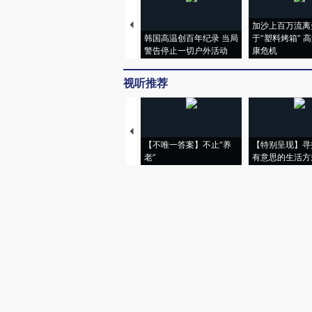
加沙上百万流离
韩国高温创百年纪录 当局
于“塑料烤箱” 
警告停止一切户外活动
康危机
视听推荐
【不唯一答案】不止“养
【特别呈现】寻
老”
有意思的生活方