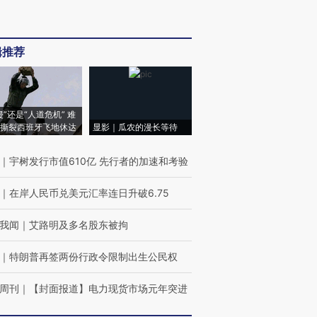
辑推荐
侵”还是“人道危机” 难
撕裂西班牙飞地休达
显影｜瓜农的漫长等待
｜
宇树发行市值610亿 先行者的加速和考验
｜
在岸人民币兑美元汇率连日升破6.75
我闻
｜
艾路明及多名股东被拘
｜
特朗普再签两份行政令限制出生公民权
周刊
｜
【封面报道】电力现货市场元年突进