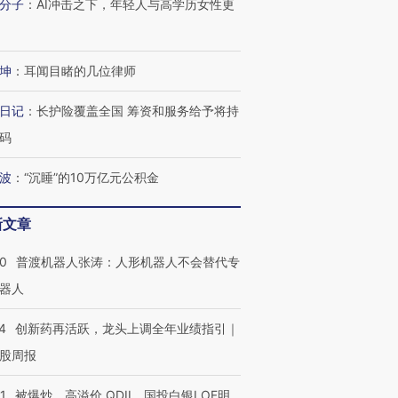
分子
：
AI冲击之下，年轻人与高学历女性更
坤
：
耳闻目睹的几位律师
日记
：
长护险覆盖全国 筹资和服务给予将持
码
波
：
“沉睡”的10万亿元公积金
新文章
00
普渡机器人张涛：人形机器人不会替代专
器人
4
创新药再活跃，龙头上调全年业绩指引｜
股周报
1
被爆炒、高溢价 QDII、国投白银LOF明