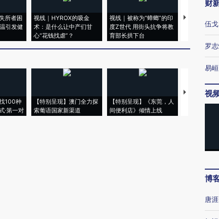
财
失所者困
视线｜HYROX的吸金
视线｜被称为“蟑螂”的印
视线｜“入侵
伍戈
高温引发健
术：是什么让中产们甘
度Z世代 用街头抗争将教
机”？难民潮
心“花钱找虐”？
育部长拱下台
飞地休达
罗志
易峘
视
【推广】走
找100种
【特别呈现】澳门全力探
【特别呈现】《东莞，人
会，让数智科
式·第一对
索葡语国家新渠道
间便利店》倾情上线
业
博
唐涯