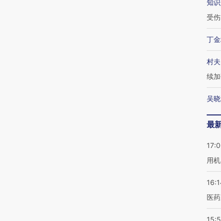
知识
受伤
丁金
村夫
续加
吴晓
最
17:
用机
16:1
医药
15:5