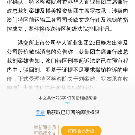
审确认，特区检察院对香港华人置业集团主席兼行
政总裁刘銮雄及博美投资集团主席罗杰承，涉嫌向
澳门特区前运输工务司司长欧文龙行贿及洗钱的指
控成立，案件将移送特区初级法院排期审讯。
港交所上市公司华人置业集团23日晚发出涉及
公司股价敏感消息的公告称，获集团主席兼行政总
裁刘銮雄告知，澳门特区刑事起诉法庭已在预审程
序中，驳回刘、罗基于证据不足要求撤销控诉的申
请，正式受理特区检察院关于刘銮雄、罗杰承在收
购澳门土地过程中行贿及洗钱的诉讼。
本文共计726字 订阅后继续阅读
登录
后获取已订阅的阅读权限
财新通会员
订阅/会员升级
可畅读全文