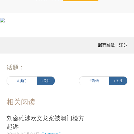
版面编辑：汪苏
话题：
#澳门
+关注
#洗钱
+关注
相关阅读
刘銮雄涉欧文龙案被澳门检方
起诉