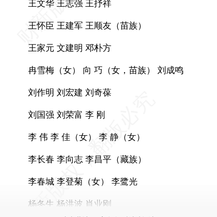
王文华 王志强 王抒祥
王怀臣 王建军 王顺友（苗族）
王家元 文建明 邓朴方
冉雪梅（女） 向 巧（女，苗族） 刘成鸣
刘作明 刘宏建 刘奇葆
刘国强 刘荣富 李 刚
李 伟 李 佳（女） 李 静（女）
李长春 李向志 李昌平（藏族）
李春城 李登菊（女） 李鹭光
杨冬生 杨洪波 肖业刚