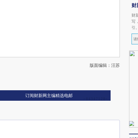
财
财
写
引
版面编辑：汪苏
订阅财新网主编精选电邮