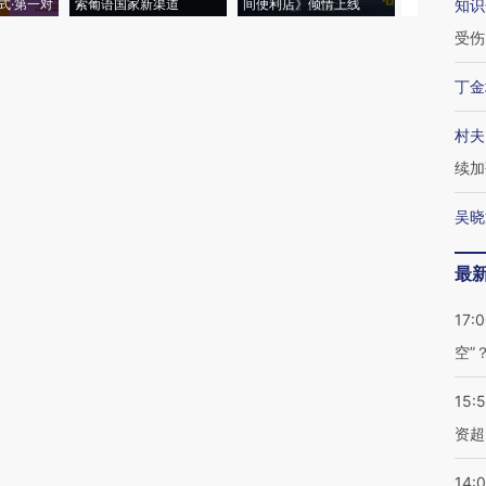
式·第一对
索葡语国家新渠道
间便利店》倾情上线
业
知识
受伤
丁金
村夫
续加
吴晓
最
17:
空”
15:
资超
14: