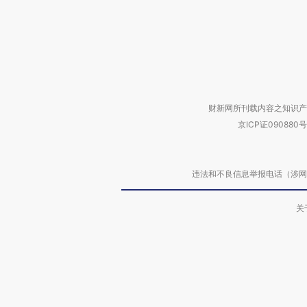
财新网所刊载内容之知识产
京ICP证090880号
违法和不良信息举报电话（涉网络暴力有
关