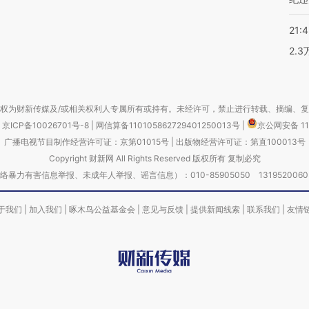
21:
2.
权为财新传媒及/或相关权利人专属所有或持有。未经许可，禁止进行转载、摘编、
京ICP备10026701号-8
|
网信算备110105862729401250013号
|
京公网安备 11
广播电视节目制作经营许可证：京第01015号
|
出版物经营许可证：第直100013号
Copyright 财新网 All Rights Reserved 版权所有 复制必究
害信息举报、未成年人举报、谣言信息）：010-85905050 13195200605 举报邮
于我们
|
加入我们
|
啄木鸟公益基金会
|
意见与反馈
|
提供新闻线索
|
联系我们
|
友情