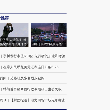
辑推荐
侵”还是“人道危机” 难
撕裂西班牙飞地休达
显影｜瓜农的漫长等待
｜
宇树发行市值610亿 先行者的加速和考验
｜
在岸人民币兑美元汇率连日升破6.75
我闻
｜
艾路明及多名股东被拘
｜
特朗普再签两份行政令限制出生公民权
周刊
｜
【封面报道】电力现货市场元年突进