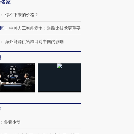
新名家
：
停不下来的价格？
恒
：
中美人工智能竞争：道路比技术更重要
：
海外能源供给缺口对中国的影响
频
跨国走私7万
视线｜被称为“蟑螂”的印
视线｜“入侵”还是“人道危
检体内含3种
度Z世代 用街头抗争将教
机”？难民潮撕裂西班牙
秘鲁纳斯
育部长拱下台
飞地休达
13人遇难
客
：
多看少动
进第四届链博
【商旅对话】华住集团
技“链”接产
【特别呈现】寻找100种
CFO：不靠规模取胜，华
【特别呈