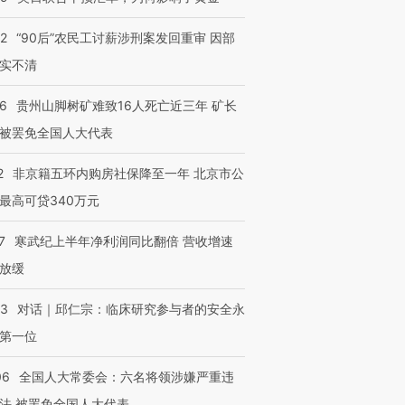
32
“90后”农民工讨薪涉刑案发回重审 因部
实不清
36
贵州山脚树矿难致16人死亡近三年 矿长
被罢免全国人大代表
2
非京籍五环内购房社保降至一年 北京市公
最高可贷340万元
7
寒武纪上半年净利润同比翻倍 营收增速
放缓
53
对话｜邱仁宗：临床研究参与者的安全永
第一位
06
全国人大常委会：六名将领涉嫌严重违
法 被罢免全国人大代表