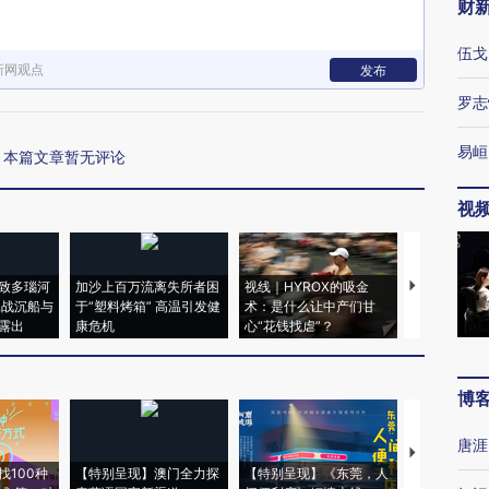
财
伍戈
新网观点
发布
罗志
易峘
本篇文章暂无评论
视
致多瑙河
加沙上百万流离失所者困
视线｜HYROX的吸金
马航飞行员
二战沉船与
于“塑料烤箱” 高温引发健
术：是什么让中产们甘
粒摇头丸 尿
露出
康危机
心“花钱找虐”？
毒品
博
唐涯
【推广】走
找100种
【特别呈现】澳门全力探
【特别呈现】《东莞，人
会，让数智科