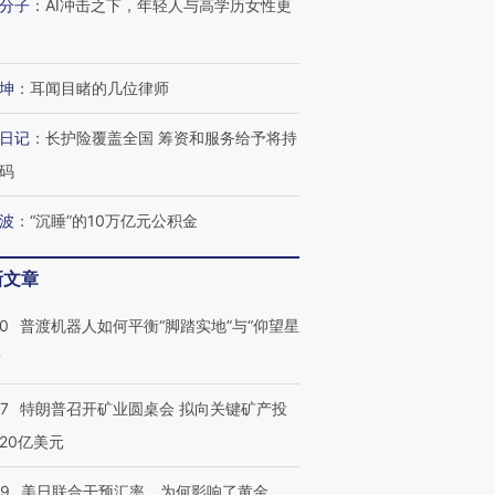
分子
：
AI冲击之下，年轻人与高学历女性更
有意思的生活方式·第三对
住三大增长引擎是什么？
有意思的
坤
：
耳闻目睹的几位律师
日记
：
长护险覆盖全国 筹资和服务给予将持
码
波
：
“沉睡”的10万亿元公积金
新文章
00
普渡机器人如何平衡“脚踏实地”与“仰望星
？
57
特朗普召开矿业圆桌会 拟向关键矿产投
20亿美元
09
美日联合干预汇率，为何影响了黄金