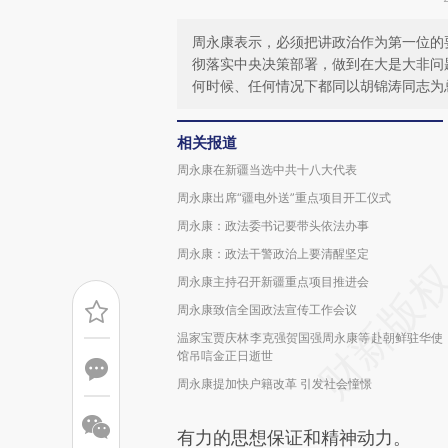
周永康表示，必须把讲政治作为第一位的
彻落实中央决策部署，做到在大是大非问
何时候、任何情况下都同以胡锦涛同志为
相关报道
周永康在新疆当选中共十八大代表
周永康出席“疆电外送”重点项目开工仪式
周永康：政法委书记要带头依法办事
周永康：政法干警政治上要清醒坚定
周永康主持召开新疆重点项目推进会
周永康致信全国政法宣传工作会议
温家宝贾庆林李克强贺国强周永康等赴朝鲜驻华使
馆吊唁金正日逝世
周永康提加快户籍改革 引发社会憧憬
有力的思想保证和精神动力。