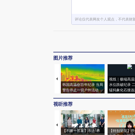
评论仅代表网友个人观点，不代表财
图片推荐
视线｜极端高温
韩国高温创百年纪录 当局
水位跌破纪录 
警告停止一切户外活动
猛犸象化石接连
视听推荐
【不唯一答案】不止“养
【特别呈现】寻