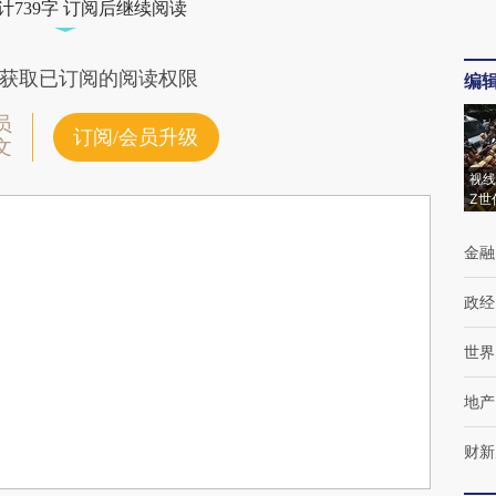
计739字 订阅后继续阅读
获取已订阅的阅读权限
编
员
订阅/会员升级
文
视线
Z世
金融
政经
世界
地产
财新