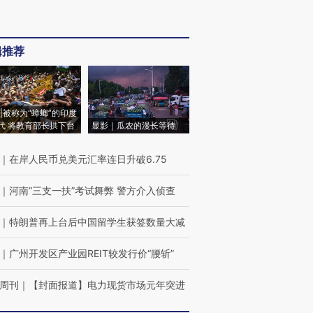
辑推荐
|被称为“蟑螂”的印度
代 将教育部长拱下台
显影｜瓜农的漫长等待
｜
在岸人民币兑美元汇率连日升破6.75
｜
河南“三支一扶”考试舞弊 警方介入侦查
｜
特朗普再上台后中国留学生获签数量大减
｜
广州开发区产业园REIT较发行价“腰斩”
周刊
｜
【封面报道】电力现货市场元年突进