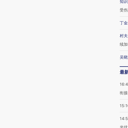
知识
受伤
丁金
村夫
续加
吴晓
最
16:
衔接
15:1
14:
光伏