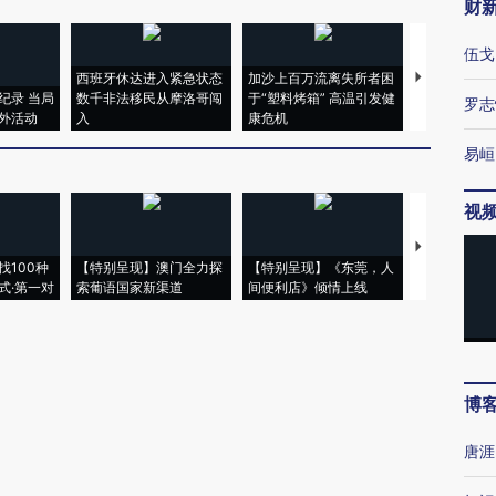
财
伍戈
西班牙休达进入紧急状态
加沙上百万流离失所者困
马航飞行员
纪录 当局
数千非法移民从摩洛哥闯
于“塑料烤箱” 高温引发健
粒摇头丸 尿
罗志
外活动
入
康危机
毒品
易峘
视
【推广】走
找100种
【特别呈现】澳门全力探
【特别呈现】《东莞，人
会，让数智科
式·第一对
索葡语国家新渠道
间便利店》倾情上线
业
博
唐涯