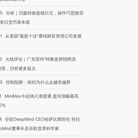
05
分析｜贝森特操盘稳日元，操作巧思能否
美日货币基本面
1
从美国“最新十佳”看纯财富管理公司发展
3
火线评论｜广东雷州“特教老师招聘违
很雷，仍有诸多疑点
05
控制陷阱：组织为什么会越管越胖
1
MiniMax今起纳入港股通 盘间涨幅最高
77%
4
谷歌DeepMind CEO哈萨比斯卸任 转任
epMind董事长及谷歌首席科学家