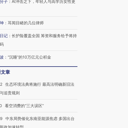
分子
：
AI冲击之下，年轻人与高学历女性更
坤
：
耳闻目睹的几位律师
日记
：
长护险覆盖全国 筹资和服务给予将持
码
波
：
“沉睡”的10万亿元公积金
新文章
42
生态环境法典将施行 最高法明确新旧法
与追责规则
0
看空消费的“三大误区”
59
中东局势催化东南亚能源焦虑 多国出台
新政加速转型