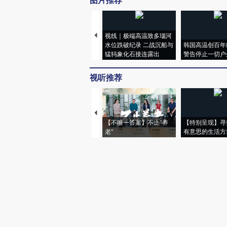
图片推荐
视线｜极端高温致多瑙河
水位跌破纪录 二战沉船与
韩国高温创百年
猛犸象化石接连露出
警告停止一切户
视听推荐
【不唯一答案】不止“养
【特别呈现】寻
老”
有意思的生活方