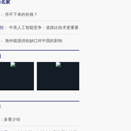
新名家
：
停不下来的价格？
跨国走私7万
视线｜HYROX的吸金
视线｜被
检体内含3种
术：是什么让中产们甘
泽连斯基密集出访美英 索
度Z世代
恒
：
中美人工智能竞争：道路比技术更重要
心“花钱找虐”？
要防空导弹“救急”
育部长拱
：
海外能源供给缺口对中国的影响
频
进第四届链博
【商旅对话】华住集团
技“链”接产
【特别呈现】寻找100种
CFO：不靠规模取胜，华
【特别呈
有意思的生活方式·第三对
住三大增长引擎是什么？
有意思的
客
：
多看少动