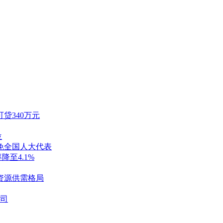
贷340万元
位
免全国人大代表
降至4.1%
资源供需格局
盎司