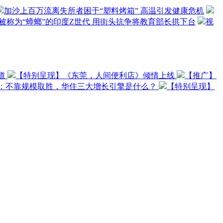
加沙上百万流离失所者困于“塑料烤箱” 高温引发健康危机
被称为“蟑螂”的印度Z世代 用街头抗争将教育部长拱下台
视
道
【特别呈现】《东莞，人间便利店》倾情上线
【推广】
O：不靠规模取胜，华住三大增长引擎是什么？
【特别呈现】