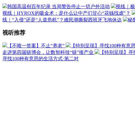
韩国高温创百年纪录 当局警告停止一切户外活动
视线｜极
视线｜HYROX的吸金术：是什么让中产们甘心“花钱找虐”？
线｜“入侵”还是“人道危机”？难民潮撕裂西班牙飞地休达
秘
视听推荐
【不唯一答案】不止“养老”
【特别呈现】寻找100种有意
走进第四届链博会，让数智科技“链”接产业
【特别呈现】寻找
寻找100种有意思的生活方式·第二对