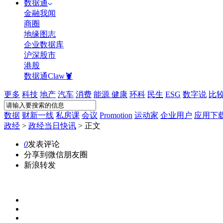
数据通
金融我闻
商圈
地缘图志
企业数据库
沪深股市
港股
数据通Claw🦞
更多
科技
地产
汽车
消费
能源
健康
环科
民生
ESG
数字说
比
数据
财新一线
私房课
会议
Promotion
运动家
企业用户
应用下
政经
>
政经当日快讯
>
正文
0
发表评论
分享到微信朋友圈
新浪转发