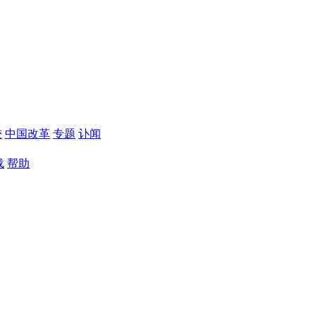
较
中国改革
专题
讣闻
载
帮助