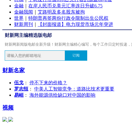
金融
｜
在岸人民币兑美元汇率连日升破6.75
金融我闻
｜
艾路明及多名股东被拘
世界
｜
特朗普再签两份行政令限制出生公民权
财新周刊
｜
【封面报道】电力现货市场元年突进
财新网主编精选版电邮
财新网新闻版电邮全新升级！财新网主编精心编写，每个工作日定时投递，
订阅
财新名家
伍戈
：
停不下来的价格？
罗志恒
：
中美人工智能竞争：道路比技术更重要
易峘
：
海外能源供给缺口对中国的影响
视频