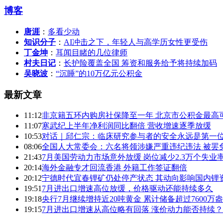
博客
唐涯
：
多看少动
知识分子
：
AI冲击之下，年轻人与高学历女性更受伤
丁金坤
：
耳闻目睹的几位律师
村夫日记
：
长护险覆盖全国 筹资和服务给予将持续加码
吴晓波
：
“沉睡”的10万亿元公积金
最新文章
11:12
非京籍五环内购房社保降至一年 北京市公积金最高可
11:07
寒武纪上半年净利润同比翻倍 营收增速逐季放缓
10:53
对话｜邱仁宗：临床研究参与者的安全永远是第一
08:06
全国人大常委会：六名将领涉嫌严重违纪违法 被罢
21:43
7月美国劳动力市场意外放缓 岗位减少2.3万个失业率
20:14
海外金融专才回流香港 外籍工作签证翻倍
20:12
宁德时代宜春锂矿仍处停产状态 其动向影响国内锂
19:51
7月进出口增速高位放缓，价格驱动还能持续多久
19:18
央行7月继续增持近20吨黄金 累计储备超过7600万
19:15
7月进出口增速从高位略有回落 涨价动力能否持续？