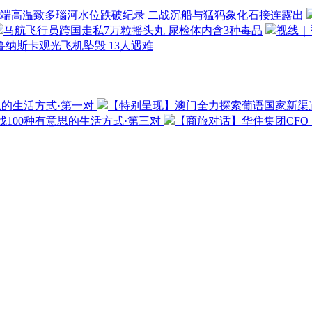
端高温致多瑙河水位跌破纪录 二战沉船与猛犸象化石接连露出
马航飞行员跨国走私7万粒摇头丸 尿检体内含3种毒品
视线｜
鲁纳斯卡观光飞机坠毁 13人遇难
思的生活方式·第一对
【特别呈现】澳门全力探索葡语国家新渠
100种有意思的生活方式·第三对
【商旅对话】华住集团CF