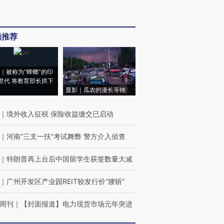
辑推荐
｜被称为“蟑螂”的印
世代 将教育部长拱下
显影｜瓜农的漫长等待
｜
境外收入征税 保险收益缴交已启动
｜
河南“三支一扶”考试舞弊 警方介入侦查
｜
特朗普再上台后中国留学生获签数量大减
｜
广州开发区产业园REIT较发行价“腰斩”
周刊
｜
【封面报道】电力现货市场元年突进