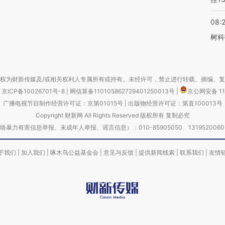
08:
树科
权为财新传媒及/或相关权利人专属所有或持有。未经许可，禁止进行转载、摘编、
京ICP备10026701号-8
|
网信算备110105862729401250013号
|
京公网安备 11
广播电视节目制作经营许可证：京第01015号
|
出版物经营许可证：第直100013号
Copyright 财新网 All Rights Reserved 版权所有 复制必究
害信息举报、未成年人举报、谣言信息）：010-85905050 13195200605 举报邮
于我们
|
加入我们
|
啄木鸟公益基金会
|
意见与反馈
|
提供新闻线索
|
联系我们
|
友情