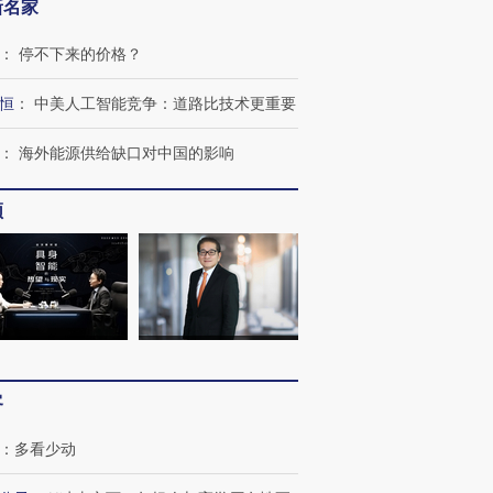
新名家
：
停不下来的价格？
恒
：
中美人工智能竞争：道路比技术更重要
：
海外能源供给缺口对中国的影响
频
跨国走私7万
视线｜HY
检体内含3种
泽连斯基密集出访美英 索
秘鲁纳斯卡观光飞机坠毁
术：是什
要防空导弹“救急”
13人遇难
心“花钱找
客
进第四届链博
【商旅对话】华住集团
技“链”接产
【特别呈现】寻找100种
CFO：不靠规模取胜，华
【特别呈
有意思的生活方式·第三对
住三大增长引擎是什么？
有意思的
：
多看少动