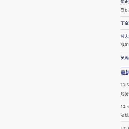
知识
受伤
丁金
村夫
续加
吴晓
最
10:
趋势
10:
济机
10: