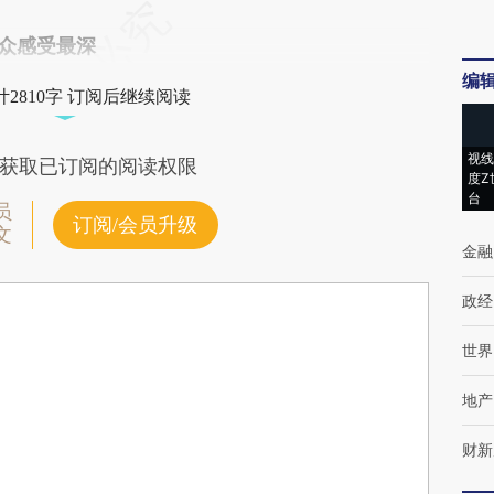
群众感受最深
编
2810字 订阅后继续阅读
视线
获取已订阅的阅读权限
度Z
台
员
订阅/会员升级
文
金融
政经
世界
地产
财新