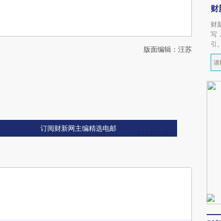
财
财
写
引
版面编辑：汪苏
订阅财新网主编精选电邮