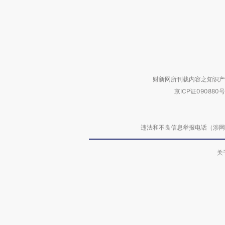
财新网所刊载内容之知识产
京ICP证090880号
违法和不良信息举报电话（涉网络暴力有
关