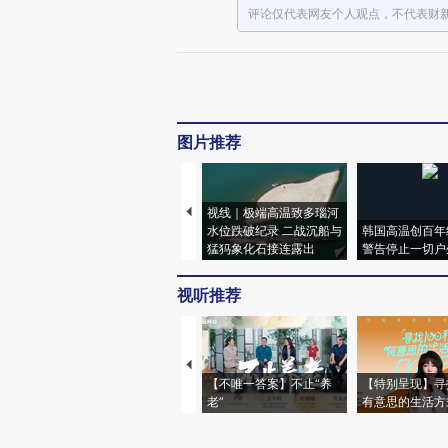
评论仅代表网友个人观点，不代表财
图片推荐
视线｜极端高温致多瑙河
水位跌破纪录 二战沉船与
韩国高温创百年
猛犸象化石接连露出
警告停止一切户
视听推荐
【不唯一答案】不止“养
【特别呈现】寻
老”
有意思的生活方