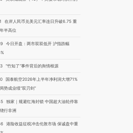
1
在岸人民币兑美元汇率连日升破6.75 重
年半高位
29
今日开盘：两市双双低开 沪指跌幅
6%
13
“竹知了”事件背后的舆情根源
10
国泰航空2026年上半年净利润大增71%
局势成业绩“双刃剑”
45
独家｜规避红海封锁 中国超大油轮停靠
绕行非洲
36
港险收益征税冲击伦敦市场 保诚盘中重
3%