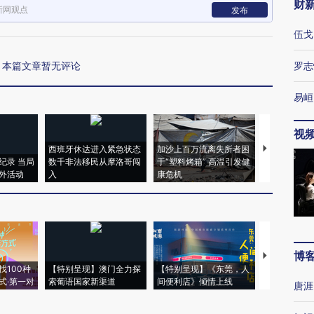
财
新网观点
发布
伍戈
本篇文章暂无评论
罗志
易峘
视
西班牙休达进入紧急状态
加沙上百万流离失所者困
马航飞行员
纪录 当局
数千非法移民从摩洛哥闯
于“塑料烤箱” 高温引发健
粒摇头丸 尿
外活动
入
康危机
毒品
博
【推广】走
找100种
【特别呈现】澳门全力探
【特别呈现】《东莞，人
会，让数智科
式·第一对
索葡语国家新渠道
间便利店》倾情上线
业
唐涯