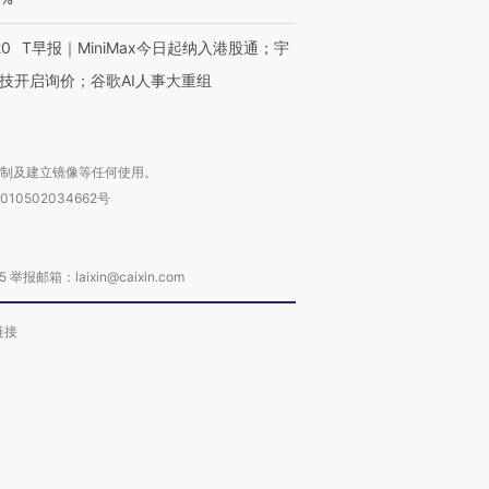
20
T早报｜MiniMax今日起纳入港股通；宇
技开启询价；谷歌AI人事大重组
复制及建立镜像等任何使用。
010502034662号
箱：laixin@caixin.com
链接