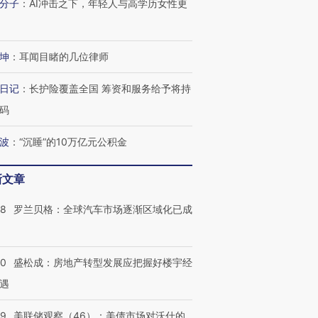
分子
：
AI冲击之下，年轻人与高学历女性更
坤
：
耳闻目睹的几位律师
日记
：
长护险覆盖全国 筹资和服务给予将持
码
波
：
“沉睡”的10万亿元公积金
新文章
58
罗兰贝格：全球汽车市场逐渐区域化已成
50
盛松成：房地产转型发展应把握好楼宇经
遇
39
美联储观察（46）：美债市场对沃什的