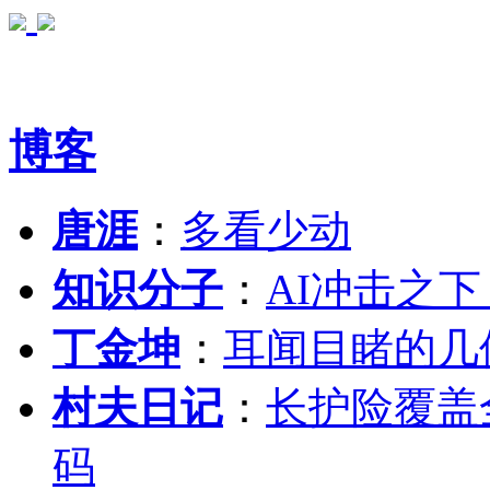
博客
唐涯
：
多看少动
知识分子
：
AI冲击之
丁金坤
：
耳闻目睹的几
村夫日记
：
长护险覆盖
码