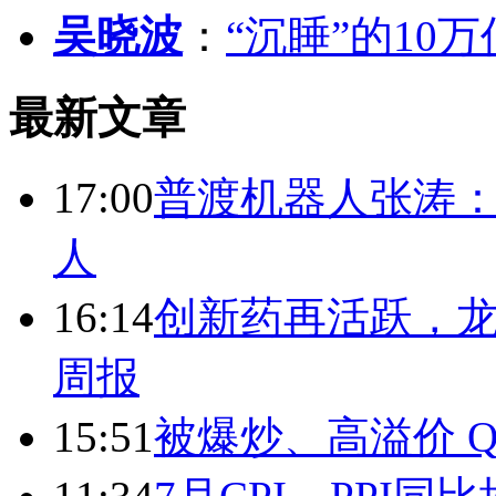
吴晓波
：
“沉睡”的10
最新文章
17:00
普渡机器人张涛
人
16:14
创新药再活跃，
周报
15:51
被爆炒、高溢价 Q