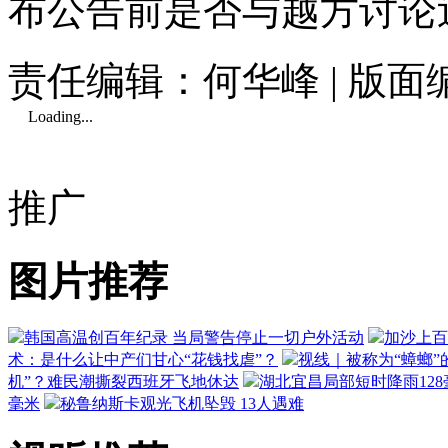
布公告前是否与越方讨论
责任编辑：何华峰 | 版
Loading...
推广
图片推荐
韩国高温创百年纪录 当局警告停止一切户外活动
加沙上百
术：是什么让中产们甘心“花钱找虐”？
视线｜被称为“蟑螂”
机”？难民潮撕裂西班牙飞地休达
湖北宜昌局部短时降雨128毫
毫米
秘鲁纳斯卡观光飞机坠毁 13人遇难