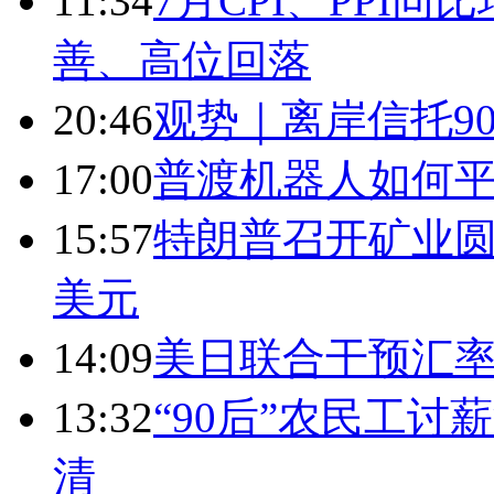
11:34
7月CPI、PPI同
善、高位回落
20:46
观势｜离岸信托9
17:00
普渡机器人如何平
15:57
特朗普召开矿业圆
美元
14:09
美日联合干预汇
13:32
“90后”农民工
清