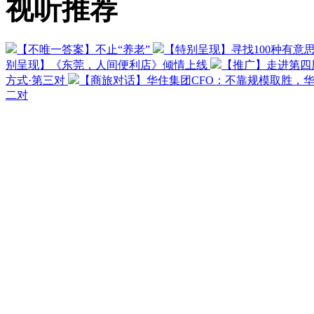
视听推荐
【不唯一答案】不止“养老”
【特别呈现】寻找100种有意
别呈现】《东莞，人间便利店》倾情上线
【推广】走进第四
方式·第三对
【商旅对话】华住集团CFO：不靠规模取胜，
二对