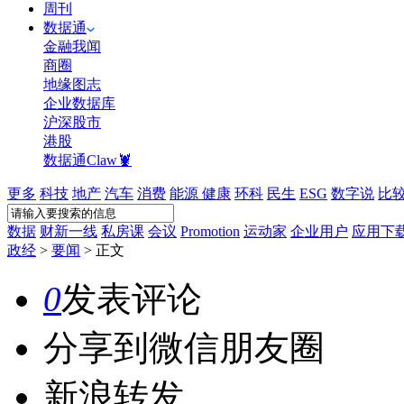
周刊
数据通
金融我闻
商圈
地缘图志
企业数据库
沪深股市
港股
数据通Claw🦞
更多
科技
地产
汽车
消费
能源
健康
环科
民生
ESG
数字说
比
数据
财新一线
私房课
会议
Promotion
运动家
企业用户
应用下
政经
>
要闻
>
正文
0
发表评论
分享到微信朋友圈
新浪转发