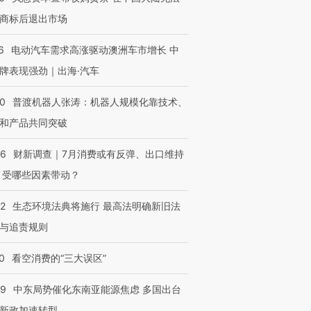
商标后退出市场
6
电动汽车需求高涨驱动澳洲车市增长 中
牌表现强劲｜出海·汽车
00
普渡机器人张涛：机器人规模化靠技术、
和产品共同突破
56
财新调查｜7月消费或有反弹、出口维持
 受哪些因素带动？
42
生态环境法典将施行 最高法明确新旧法
与追责规则
0
看空消费的“三大误区”
59
中东局势催化东南亚能源焦虑 多国出台
新政加速转型