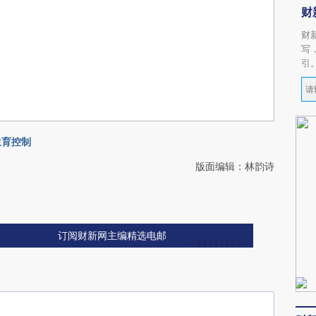
财
财
写
引
生育控制
版面编辑：林韵诗
订阅财新网主编精选电邮