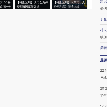
知识
找100种
【特别呈现】澳门全力探
【特别呈现】《东莞，人
会，让数智科
式·第一对
索葡语国家新渠道
间便利店》倾情上线
业
受伤
丁金
村夫
续加
吴晓
最
22:1
与战
20:
半年
17:2