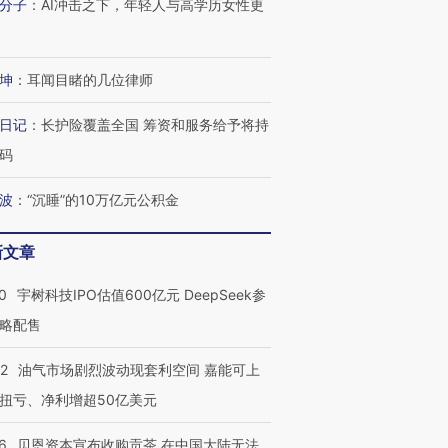
分子
：
AI冲击之下，年轻人与高学历女性更
技“链”接产
【特别呈现】寻找100种
CFO：不靠规模取胜，华
【特别呈
有意思的生活方式·第三对
住三大增长引擎是什么？
有意思的
坤
：
耳闻目睹的几位律师
日记
：
长护险覆盖全国 筹资和服务给予将持
码
波
：
“沉睡”的10万亿元公积金
新文章
0
宇树科技IPO估值600亿元 DeepSeek参
略配售
22
油气市场剧烈波动现套利空间 嘉能可上
扭亏、净利增超50亿美元
6
贝恩资本宣布收购贡茶 在中国大陆无法