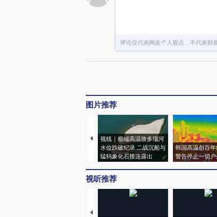
评论仅代表网友个人观点，不代表财
图片推荐
视线｜极端高温致多瑙河
水位跌破纪录 二战沉船与
韩国高温创百年
猛犸象化石接连露出
警告停止一切户
视听推荐