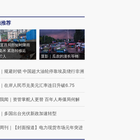
辑推荐
宜昌局部短时降雨
8毫米 紧急转移近
00人
显影｜瓜农的漫长等待
｜
规避封锁 中国超大油轮停靠埃及绕行非洲
｜
在岸人民币兑美元汇率连日升破6.75
我闻
｜
资管掌舵人更替 百年人寿僵局何解
｜
多国出台光伏新政加速转型
周刊
｜
【封面报道】电力现货市场元年突进