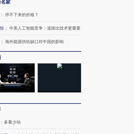
新名家
：
停不下来的价格？
恒
：
中美人工智能竞争：道路比技术更重要
：
海外能源供给缺口对中国的影响
频
OX的吸金
马航飞行员跨国走私7万
视线｜被称为“蟑螂”的印
让中产们甘
粒摇头丸 尿检体内含3种
度Z世代 用街头抗争将教
秘鲁纳斯
”？
毒品
育部长拱下台
13人遇难
客
：
多看少动
进第四届链博
【商旅对话】华住集团