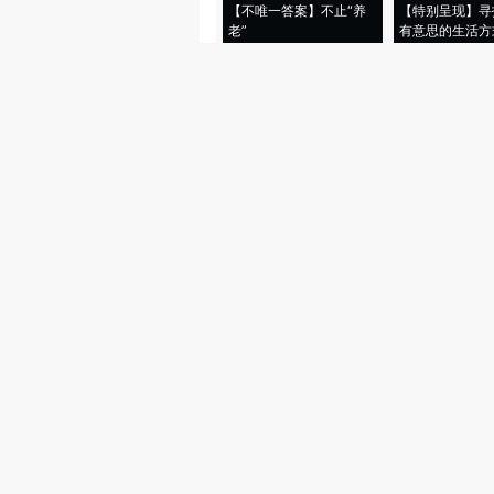
【不唯一答案】不止“养
【特别呈现】寻
老”
有意思的生活方