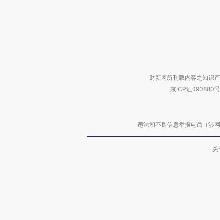
财新网所刊载内容之知识产
京ICP证090880号
违法和不良信息举报电话（涉网络暴力有
关