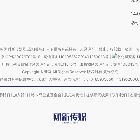
14:
撬动
权为财新传媒及/或相关权利人专属所有或持有。未经许可，禁止进行转载、摘编、
京ICP备10026701号-8
|
网信算备110105862729401250013号
|
京公网安备 11
广播电视节目制作经营许可证：京第01015号
|
出版物经营许可证：第直100013号
Copyright 财新网 All Rights Reserved 版权所有 复制必究
害信息举报、未成年人举报、谣言信息）：010-85905050 13195200605 举报邮
于我们
|
加入我们
|
啄木鸟公益基金会
|
意见与反馈
|
提供新闻线索
|
联系我们
|
友情