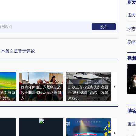
财
伍戈
新网观点
发布
罗志
易峘
本篇文章暂无评论
视
西班牙休达进入紧急状态
加沙上百万流离失所者困
视线｜HYR
纪录 当局
数千非法移民从摩洛哥闯
于“塑料烤箱” 高温引发健
术：是什么
外活动
入
康危机
心“花钱找虐
博
唐涯
【推广】走