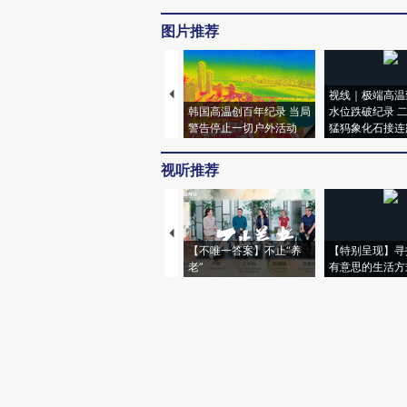
图片推荐
视线｜极端高温
韩国高温创百年纪录 当局
水位跌破纪录 
警告停止一切户外活动
猛犸象化石接连
视听推荐
【不唯一答案】不止“养
【特别呈现】寻
老”
有意思的生活方