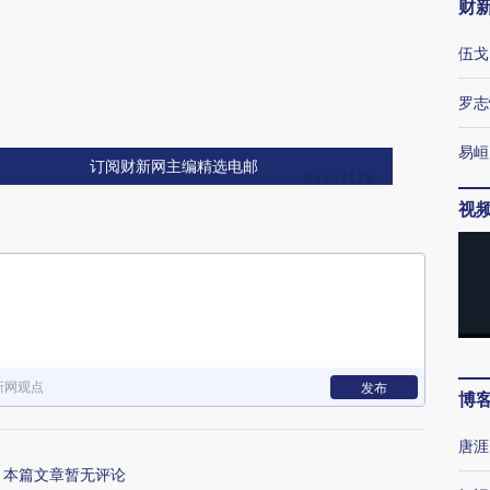
财
伍戈
罗志
易峘
订阅财新网主编精选电邮
视
新网观点
发布
博
唐涯
本篇文章暂无评论