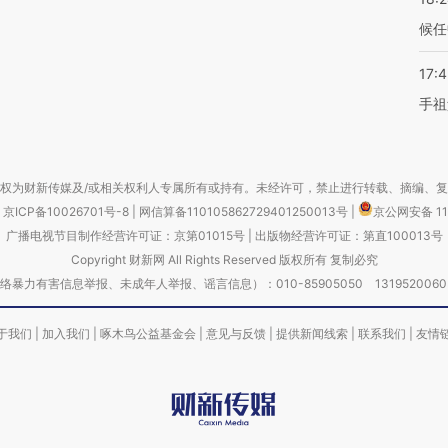
候任
17:
手祖
权为财新传媒及/或相关权利人专属所有或持有。未经许可，禁止进行转载、摘编、
京ICP备10026701号-8
|
网信算备110105862729401250013号
|
京公网安备 11
广播电视节目制作经营许可证：京第01015号
|
出版物经营许可证：第直100013号
Copyright 财新网 All Rights Reserved 版权所有 复制必究
害信息举报、未成年人举报、谣言信息）：010-85905050 13195200605 举报邮
于我们
|
加入我们
|
啄木鸟公益基金会
|
意见与反馈
|
提供新闻线索
|
联系我们
|
友情