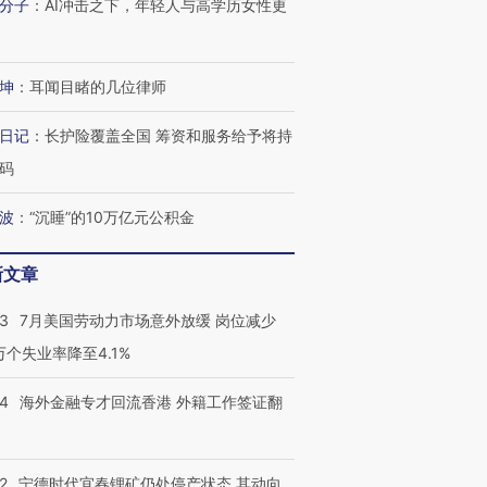
分子
：
AI冲击之下，年轻人与高学历女性更
坤
：
耳闻目睹的几位律师
跨国走私7万
视线｜被称为“蟑螂”的印
视线｜“入侵”还是“人道危
检体内含3种
度Z世代 用街头抗争将教
机”？难民潮撕裂西班牙
秘鲁纳斯
日记
：
长护险覆盖全国 筹资和服务给予将持
育部长拱下台
飞地休达
13人遇难
码
波
：
“沉睡”的10万亿元公积金
新文章
进第四届链博
【商旅对话】华住集团
技“链”接产
【特别呈现】寻找100种
CFO：不靠规模取胜，华
【特别呈
43
7月美国劳动力市场意外放缓 岗位减少
有意思的生活方式·第三对
住三大增长引擎是什么？
有意思的
3万个失业率降至4.1%
14
海外金融专才回流香港 外籍工作签证翻
2
宁德时代宜春锂矿仍处停产状态 其动向