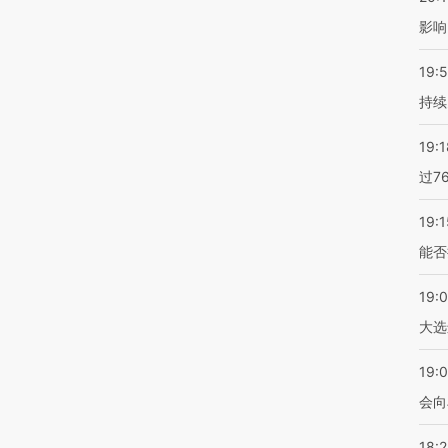
影响
19:5
持续
19:1
过7
19:1
能否
19:
大选
19:0
会向
18: