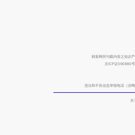
财新网所刊载内容之知识产
京ICP证090880号
违法和不良信息举报电话（涉网络暴力有
关