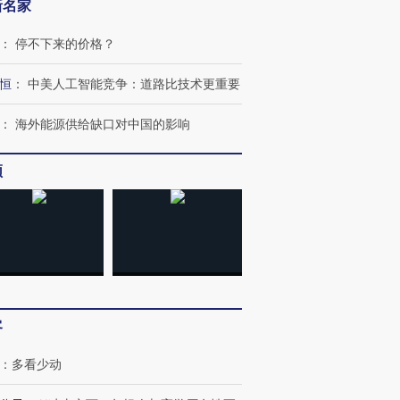
新名家
：
停不下来的价格？
恒
：
中美人工智能竞争：道路比技术更重要
：
海外能源供给缺口对中国的影响
频
客
：
多看少动