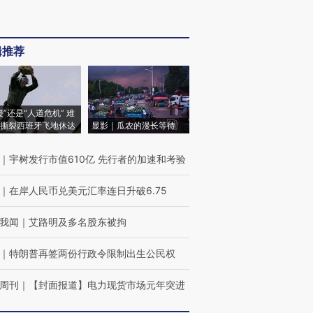
辑推荐
侵”还是“人道危机” 难
撕裂西班牙飞地休达
显影｜瓜农的漫长等待
｜
宇树发行市值610亿 先行者的加速和考验
｜
在岸人民币兑美元汇率连日升破6.75
我闻
｜
艾路明及多名股东被拘
｜
特朗普再签两份行政令限制出生公民权
周刊
｜
【封面报道】电力现货市场元年突进