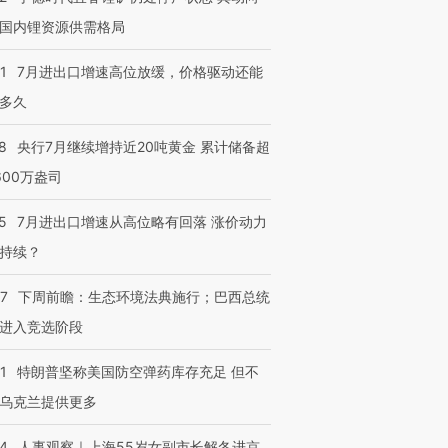
国内锂资源供需格局
1
7月进出口增速高位放缓，价格驱动还能
多久
8
央行7月继续增持近20吨黄金 累计储备超
600万盎司
5
7月进出口增速从高位略有回落 涨价动力
持续？
07
下周前瞻：生态环境法典施行；巴西总统
进入竞选阶段
1
特朗普坚称美国防空弹药库存充足 但不
乌克兰提供更多
24
人事观察｜上海55岁女副市长解冬进京