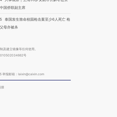
中国侨联副主席
45
泰国发生致命校园枪击案至少6人死亡 枪
父母亦被杀
复制及建立镜像等任何使用。
010502034662号
箱：laixin@caixin.com
链接