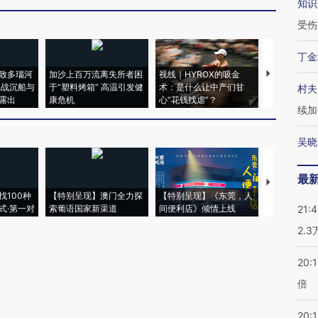
知识
受伤
丁金
致多瑙河
加沙上百万流离失所者困
视线｜HYROX的吸金
马航飞行员
二战沉船与
于“塑料烤箱” 高温引发健
术：是什么让中产们甘
粒摇头丸 尿
村夫
露出
康危机
心“花钱找虐”？
毒品
续加
吴晓
最
【推广】走
找100种
【特别呈现】澳门全力探
【特别呈现】《东莞，人
会，让数智科
式·第一对
索葡语国家新渠道
间便利店》倾情上线
业
21:
2.
20:
倍
20:1