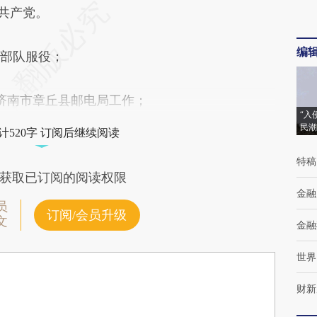
国共产党。
编
在部队服役；
在济南市章丘县邮电局工作；
“入
民潮
计520字 订阅后继续阅读
特稿
获取已订阅的阅读权限
金融
员
订阅/会员升级
文
金融
世界
财新