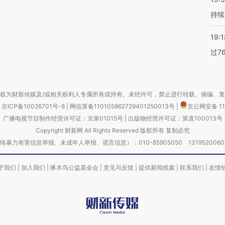
持续
19:1
过7
权为财新传媒及/或相关权利人专属所有或持有。未经许可，禁止进行转载、摘编、
京ICP备10026701号-8
|
网信算备110105862729401250013号
|
京公网安备 11
广播电视节目制作经营许可证：京第01015号
|
出版物经营许可证：第直100013号
Copyright 财新网 All Rights Reserved 版权所有 复制必究
害信息举报、未成年人举报、谣言信息）：010-85905050 13195200605 举报邮
于我们
|
加入我们
|
啄木鸟公益基金会
|
意见与反馈
|
提供新闻线索
|
联系我们
|
友情