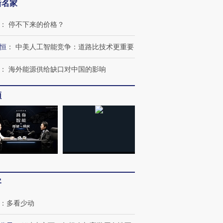
新名家
：
停不下来的价格？
恒
：
中美人工智能竞争：道路比技术更重要
：
海外能源供给缺口对中国的影响
频
跨国走私7万
视线｜被称为“蟑螂”的印
视线｜“入侵”还是“人道危
检体内含3种
度Z世代 用街头抗争将教
机”？难民潮撕裂西班牙
秘鲁纳斯
育部长拱下台
飞地休达
13人遇难
客
进第四届链博
【商旅对话】华住集团
：
多看少动
技“链”接产
【特别呈现】寻找100种
CFO：不靠规模取胜，华
【特别呈
有意思的生活方式·第三对
住三大增长引擎是什么？
有意思的