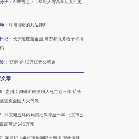
分子
：
AI冲击之下，年轻人与高学历女性更
坤
：
耳闻目睹的几位律师
日记
：
长护险覆盖全国 筹资和服务给予将持
码
波
：
“沉睡”的10万亿元公积金
新文章
36
贵州山脚树矿难致16人死亡近三年 矿长
被罢免全国人大代表
2
非京籍五环内购房社保降至一年 北京市公
最高可贷340万元
7
寒武纪上半年净利润同比翻倍 营收增速