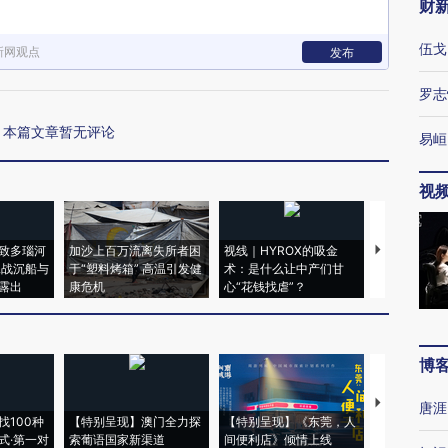
财
伍戈
新网观点
发布
罗志
本篇文章暂无评论
易峘
视
致多瑙河
加沙上百万流离失所者困
视线｜HYROX的吸金
马航飞行员
二战沉船与
于“塑料烤箱” 高温引发健
术：是什么让中产们甘
粒摇头丸 尿
露出
康危机
心“花钱找虐”？
毒品
博
【推广】走
唐涯
找100种
【特别呈现】澳门全力探
【特别呈现】《东莞，人
会，让数智科
式·第一对
索葡语国家新渠道
间便利店》倾情上线
业