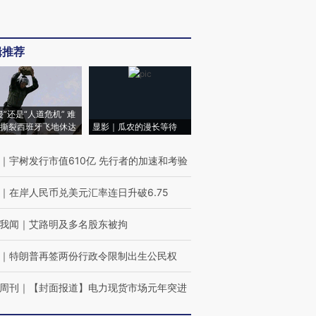
辑推荐
侵”还是“人道危机” 难
撕裂西班牙飞地休达
显影｜瓜农的漫长等待
｜
宇树发行市值610亿 先行者的加速和考验
｜
在岸人民币兑美元汇率连日升破6.75
我闻
｜
艾路明及多名股东被拘
｜
特朗普再签两份行政令限制出生公民权
周刊
｜
【封面报道】电力现货市场元年突进