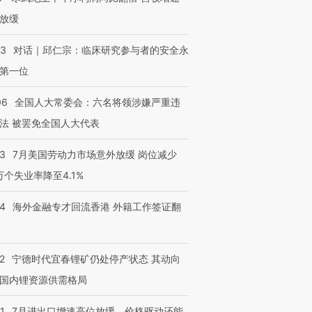
放缓
53
对话｜邱仁宗：临床研究参与者的安全永
第一位
06
全国人大常委会：六名将领涉嫌严重违
法 被罢免全国人大代表
43
7月美国劳动力市场意外放缓 岗位减少
3万个失业率降至4.1%
14
海外金融专才回流香港 外籍工作签证翻
2
宁德时代宜春锂矿仍处停产状态 其动向
国内锂资源供需格局
1
7月进出口增速高位放缓，价格驱动还能