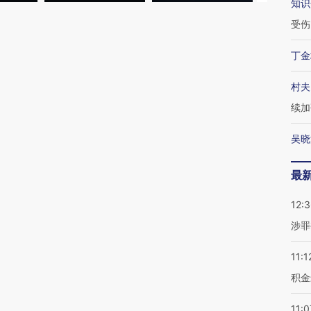
知识
受伤
丁金
村夫
续加
吴晓
最
12:
涉罪
11:1
积金
11:0