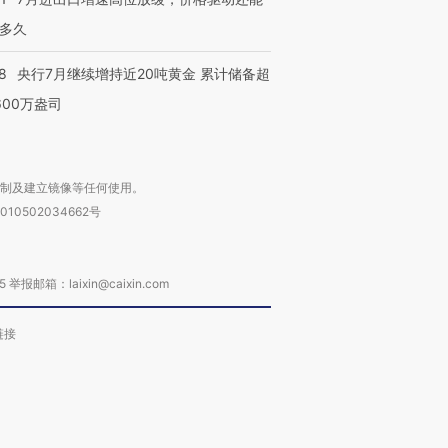
多久
8
央行7月继续增持近20吨黄金 累计储备超
600万盎司
复制及建立镜像等任何使用。
010502034662号
箱：laixin@caixin.com
链接