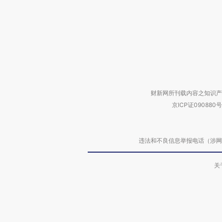
财新网所刊载内容之知识产
京ICP证090880号
违法和不良信息举报电话（涉网络暴力有
关