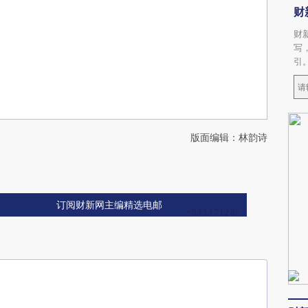
财
财
写
引
版面编辑：林韵诗
订阅财新网主编精选电邮