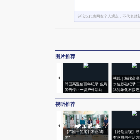
评论仅代表网友个人观点，不代表财
图片推荐
视线｜极端高温
韩国高温创百年纪录 当局
水位跌破纪录 
警告停止一切户外活动
猛犸象化石接连
视听推荐
【不唯一答案】不止“养
【特别呈现】寻
老”
有意思的生活方