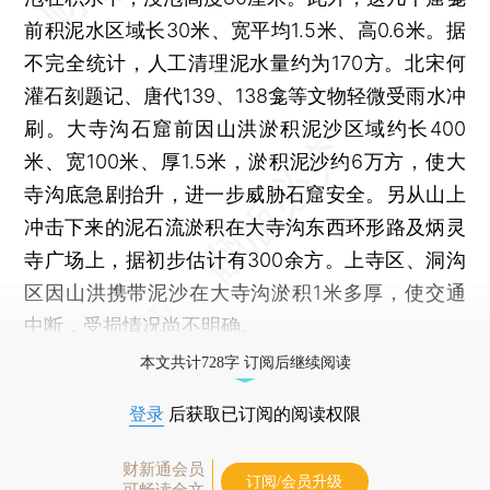
前积泥水区域长30米、宽平均1.5米、高0.6米。据
不完全统计，人工清理泥水量约为170方。北宋何
灌石刻题记、唐代139、138龛等文物轻微受雨水冲
刷。大寺沟石窟前因山洪淤积泥沙区域约长400
米、宽100米、厚1.5米，淤积泥沙约6万方，使大
寺沟底急剧抬升，进一步威胁石窟安全。另从山上
冲击下来的泥石流淤积在大寺沟东西环形路及炳灵
寺广场上，据初步估计有300余方。上寺区、洞沟
区因山洪携带泥沙在大寺沟淤积1米多厚，使交通
中断，受损情况尚不明确。
本文共计728字 订阅后继续阅读
登录
后获取已订阅的阅读权限
财新通会员
订阅/会员升级
可畅读全文