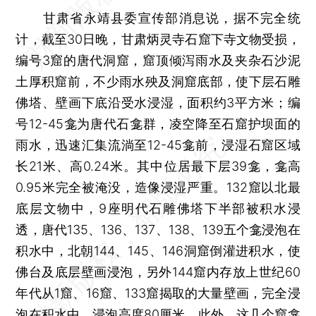
甘肃省永靖县委宣传部消息说，据不完全统
计，截至30日晚，甘肃炳灵寺石窟下寺文物受损，
编号3窟的唐代洞窟，窟顶倾泻雨水及夹杂石沙泥
土厚积窟前，不少雨水殃及洞窟底部，使下层石雕
佛塔、壁画下底沿受水浸湿，面积约3平方米；编
号12-45龛为唐代石龛群，凌空降至石窟护坝面的
雨水，迅速汇集流淌至12-45龛前，浸湿石窟区域
长21米、高0.24米。其中位居最下层39龛，龛高
0.95米完全被淹没，造像浸湿严重。132窟以北最
底层文物中，9座明代石雕佛塔下半部被积水浸
透，唐代135、136、137、138、139五个龛浸泡在
积水中，北朝144、145、146洞窟倒灌进积水，使
佛台及底层壁画浸泡，另外144窟内存放上世纪60
年代从1窟、16窟、133窟揭取的大量壁画，完全浸
泡在积水中，浸泡高度80厘米。此外，这几个窟龛