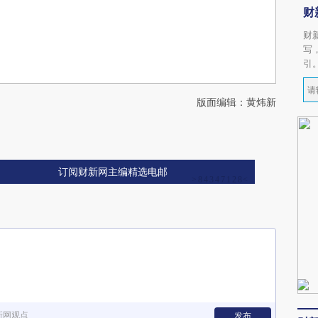
财
财
写
引
版面编辑：黄炜新
订阅财新网主编精选电邮
新网观点
发布