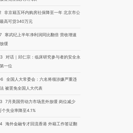
2
非京籍五环内购房社保降至一年 北京市公
最高可贷340万元
7
寒武纪上半年净利润同比翻倍 营收增速
放缓
53
对话｜邱仁宗：临床研究参与者的安全永
第一位
06
全国人大常委会：六名将领涉嫌严重违
法 被罢免全国人大代表
43
7月美国劳动力市场意外放缓 岗位减少
3万个失业率降至4.1%
14
海外金融专才回流香港 外籍工作签证翻