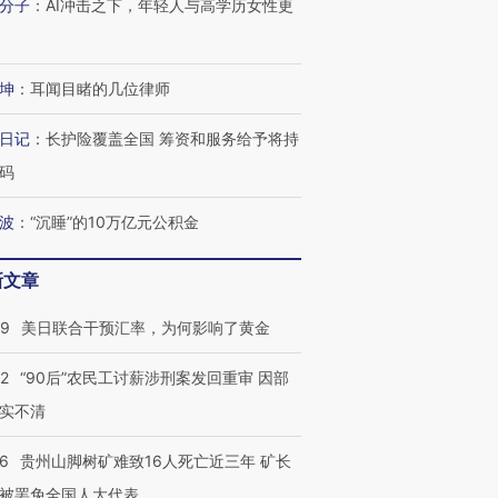
分子
：
AI冲击之下，年轻人与高学历女性更
坤
：
耳闻目睹的几位律师
日记
：
长护险覆盖全国 筹资和服务给予将持
码
波
：
“沉睡”的10万亿元公积金
新文章
09
美日联合干预汇率，为何影响了黄金
32
“90后”农民工讨薪涉刑案发回重审 因部
实不清
36
贵州山脚树矿难致16人死亡近三年 矿长
被罢免全国人大代表