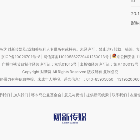
20:1
影响
权为财新传媒及/或相关权利人专属所有或持有。未经许可，禁止进行转载、摘编、
京ICP备10026701号-8
|
网信算备110105862729401250013号
|
京公网安备 11
广播电视节目制作经营许可证：京第01015号
|
出版物经营许可证：第直100013号
Copyright 财新网 All Rights Reserved 版权所有 复制必究
害信息举报、未成年人举报、谣言信息）：010-85905050 13195200605 举报邮
于我们
|
加入我们
|
啄木鸟公益基金会
|
意见与反馈
|
提供新闻线索
|
联系我们
|
友情