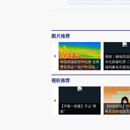
图片推荐
视线｜极端高温
韩国高温创百年纪录 当局
水位跌破纪录 
警告停止一切户外活动
猛犸象化石接连
视听推荐
【不唯一答案】不止“养
【特别呈现】寻
老”
有意思的生活方