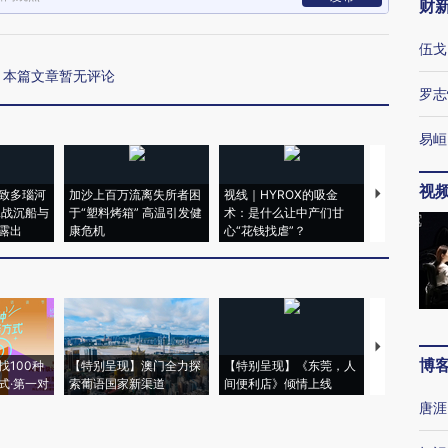
财
伍戈
本篇文章暂无评论
罗志
易峘
视
致多瑙河
加沙上百万流离失所者困
视线｜HYROX的吸金
马航飞行员
二战沉船与
于“塑料烤箱” 高温引发健
术：是什么让中产们甘
粒摇头丸 尿
露出
康危机
心“花钱找虐”？
毒品
【推广】走
博
找100种
【特别呈现】澳门全力探
【特别呈现】《东莞，人
会，让数智科
式·第一对
索葡语国家新渠道
间便利店》倾情上线
业
唐涯