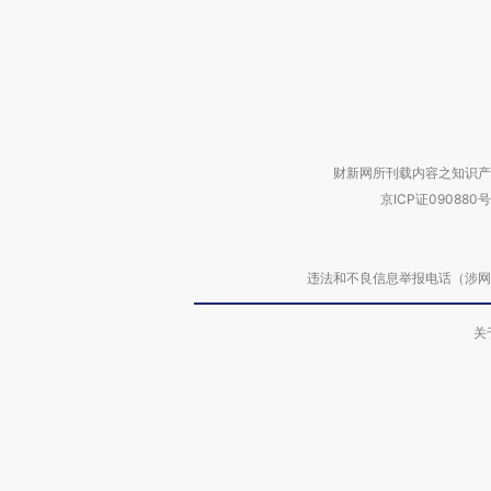
财新网所刊载内容之知识产
京ICP证090880号
违法和不良信息举报电话（涉网络暴力有
关