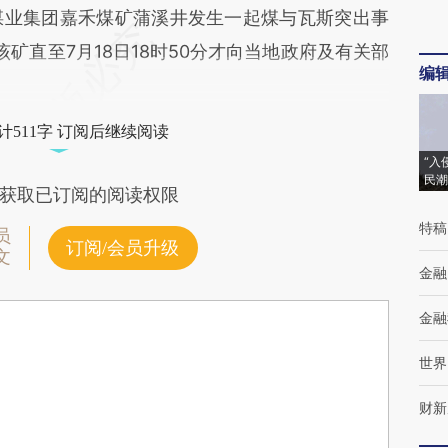
煤业集团嘉禾煤矿蒲溪井发生一起煤与瓦斯突出事
矿直至7月18日18时50分才向当地政府及有关部
编
计511字 订阅后继续阅读
“入
民潮
获取已订阅的阅读权限
特稿
员
订阅/会员升级
文
金融
金融
世界
财新