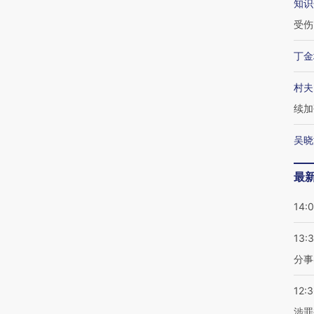
知识
受伤
丁金
村夫
续加
吴晓
最
14:
13:
分事
12:
涉罪