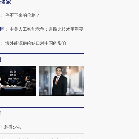
新名家
：
停不下来的价格？
恒
：
中美人工智能竞争：道路比技术更重要
：
海外能源供给缺口对中国的影响
频
跨国走私7万
视线｜被称为“蟑螂”的印
视线｜“入侵”还是“人道危
检体内含3种
度Z世代 用街头抗争将教
机”？难民潮撕裂西班牙
秘鲁纳斯
育部长拱下台
飞地休达
13人遇难
进第四届链博
【商旅对话】华住集团
客
技“链”接产
【特别呈现】寻找100种
CFO：不靠规模取胜，华
【特别呈
有意思的生活方式·第三对
住三大增长引擎是什么？
有意思的
：
多看少动