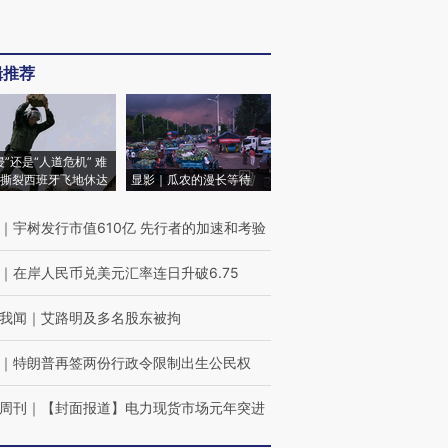
辑推荐
侵”还是“人道危机” 难
撕裂西班牙飞地休达
显影｜瓜农的漫长等待
｜
宇树发行市值610亿 先行者的加速和考验
｜
在岸人民币兑美元汇率连日升破6.75
我闻
｜
艾路明及多名股东被拘
｜
特朗普再签两份行政令限制出生公民权
周刊
｜
【封面报道】电力现货市场元年突进