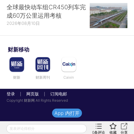
全球最快动车组CR450列车完
成60万公里运用考核
2026年08月10日
财新移动
财新
财新周刊
Caixin
登录
网页版
订阅电邮
|
|
Copyright 财新网 All Rights Reserved
App 内打开
发表评论得积分
0
条评论
收藏
分享