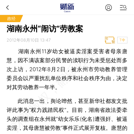
政经
湖南永州“闹访”劳教案
2012年08月10日 13:47
T中
湖南永州11岁幼女被逼卖淫案受害者母亲唐
慧，因不满该案部分民警的渎职行为未受惩处而多
次上访，2012年8月2日，被永州市劳动教养管理
委员会以严重扰乱单位秩序和社会秩序为由，决定
对其劳动教养一年半。
此消息一出，舆论哗然，甚至新华社都发文批
评此事为“权力践踏民权”。目前，湖南省政法委牵
头的调查组在永州就“幼女乐乐(化名)遭强奸、被逼
卖淫，其母唐慧被劳教”事件正式展开复核。唐慧的