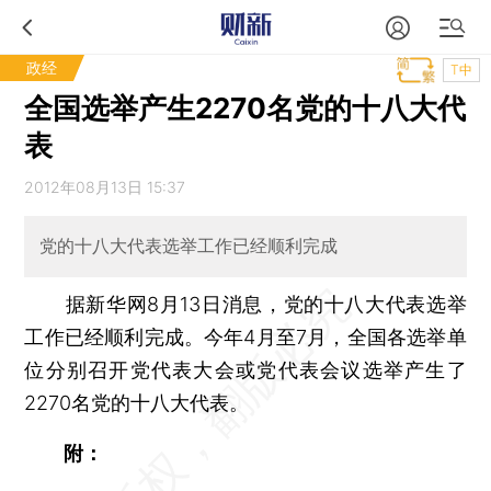
政经
T中
全国选举产生2270名党的十八大代
表
2012年08月13日 15:37
党的十八大代表选举工作已经顺利完成
据新华网8月13日消息，党的十八大代表选举
工作已经顺利完成。今年4月至7月，全国各选举单
位分别召开党代表大会或党代表会议选举产生了
2270名党的十八大代表。
附：