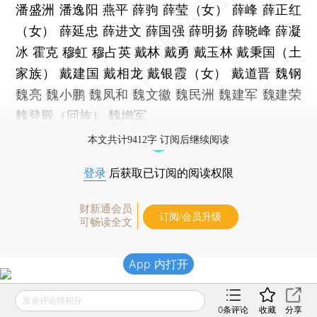
本文共计9412字 订阅后继续阅读
登录
后获取已订阅的阅读权限
财新通会员
订阅/会员升级
可畅读全文
App 内打开
发表评论得积分
0
条评论
收藏
分享