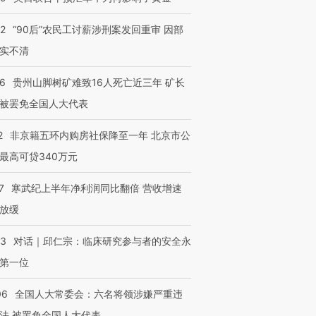
32
“90后”农民工讨薪涉刑案发回重审 因部
实不清
36
贵州山脚树矿难致16人死亡近三年 矿长
被罢免全国人大代表
2
非京籍五环内购房社保降至一年 北京市公
最高可贷340万元
7
寒武纪上半年净利润同比翻倍 营收增速
放缓
53
对话｜邱仁宗：临床研究参与者的安全永
第一位
06
全国人大常委会：六名将领涉嫌严重违
法 被罢免全国人大代表