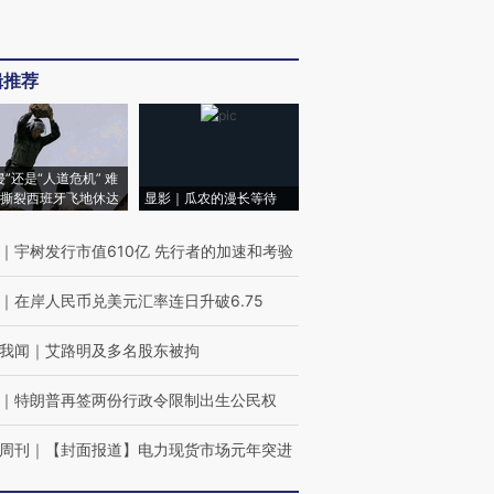
辑推荐
侵”还是“人道危机” 难
撕裂西班牙飞地休达
显影｜瓜农的漫长等待
｜
宇树发行市值610亿 先行者的加速和考验
｜
在岸人民币兑美元汇率连日升破6.75
我闻
｜
艾路明及多名股东被拘
｜
特朗普再签两份行政令限制出生公民权
周刊
｜
【封面报道】电力现货市场元年突进