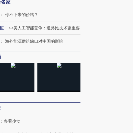
新名家
：
停不下来的价格？
恒
：
中美人工智能竞争：道路比技术更重要
：
海外能源供给缺口对中国的影响
频
客
：
多看少动