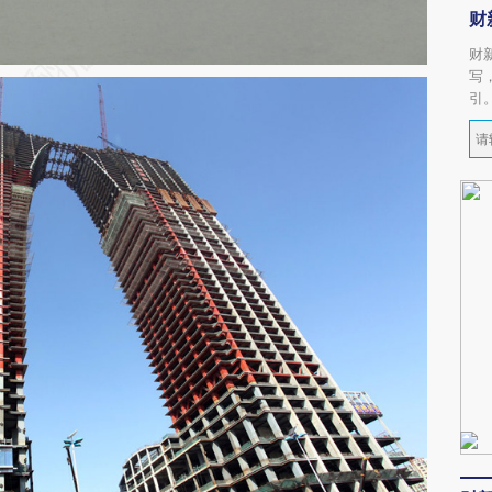
财
财
写
引