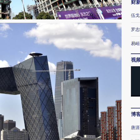
财
伍戈
罗志
易峘
视
博
唐涯