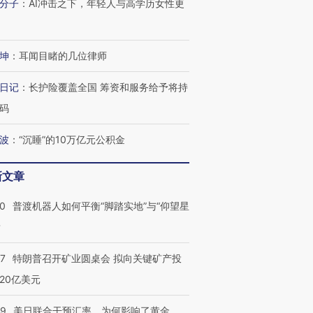
分子
：
AI冲击之下，年轻人与高学历女性更
坤
：
耳闻目睹的几位律师
日记
：
长护险覆盖全国 筹资和服务给予将持
码
波
：
“沉睡”的10万亿元公积金
新文章
00
普渡机器人如何平衡“脚踏实地”与“仰望星
？
57
特朗普召开矿业圆桌会 拟向关键矿产投
20亿美元
09
美日联合干预汇率，为何影响了黄金