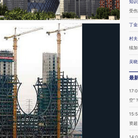
知识
受伤
丁金
村夫
续加
吴晓
最
17:
空”
15:
资超
14: