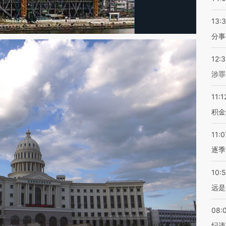
13:
分事
12:
涉罪
11:1
积金
11:0
逐季
10:
远是
08:
纪违