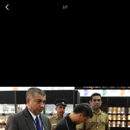
1
/
7