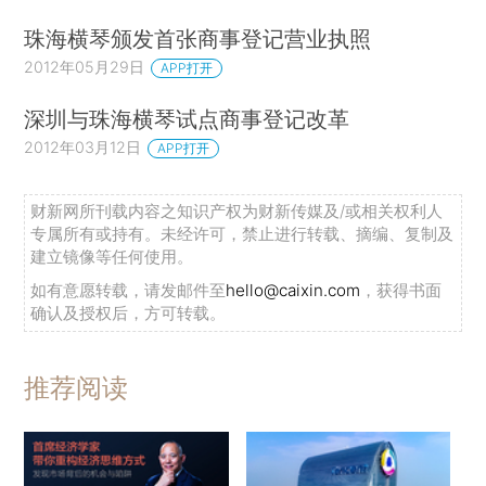
珠海横琴颁发首张商事登记营业执照
2012年05月29日
APP打开
深圳与珠海横琴试点商事登记改革
2012年03月12日
APP打开
财新网所刊载内容之知识产权为财新传媒及/或相关权利人
专属所有或持有。未经许可，禁止进行转载、摘编、复制及
建立镜像等任何使用。
如有意愿转载，请发邮件至
hello@caixin.com
，获得书面
确认及授权后，方可转载。
推荐阅读