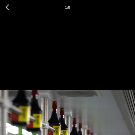
1
/
9