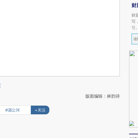
财
财
写
引
破
版面编辑：林韵诗
#湄公河
+关注