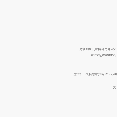
财新网所刊载内容之知识产
京ICP证090880号
违法和不良信息举报电话（涉网络暴力有
关