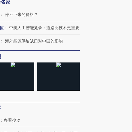
新名家
：
停不下来的价格？
恒
：
中美人工智能竞争：道路比技术更重要
：
海外能源供给缺口对中国的影响
频
客
：
多看少动
跨国走私7万
视线｜被称为“蟑螂”的印
视线｜“入侵”还是“人道危
检体内含3种
度Z世代 用街头抗争将教
机”？难民潮撕裂西班牙
秘鲁纳斯