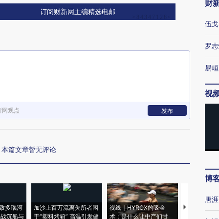
财
订阅财新网主编精选电邮
伍戈
罗志
易峘
视
新网观点
发布
本篇文章暂无评论
博
唐涯
致多瑙河
加沙上百万流离失所者困
视线｜HYROX的吸金
马航飞行员
二战沉船与
于“塑料烤箱” 高温引发健
术：是什么让中产们甘
粒摇头丸 尿