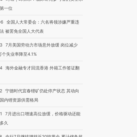
第一位
06
全国人大常委会：六名将领涉嫌严重违
法 被罢免全国人大代表
43
7月美国劳动力市场意外放缓 岗位减少
3万个失业率降至4.1%
14
海外金融专才回流香港 外籍工作签证翻
2
宁德时代宜春锂矿仍处停产状态 其动向
国内锂资源供需格局
1
7月进出口增速高位放缓，价格驱动还能
多久
8
央行7月继续增持近20吨黄金 累计储备超