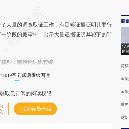
编
了大量的调查取证工作，有足够证据证明其罪行
下一阶段的庭审中，出示大量证据证明其犯下的罪
“入
民潮
护律师：糯康说话比较绕
特稿
1019字 订阅后继续阅读
金融
金融
获取已订阅的阅读权限
世界
员
订阅/会员升级
文
财新