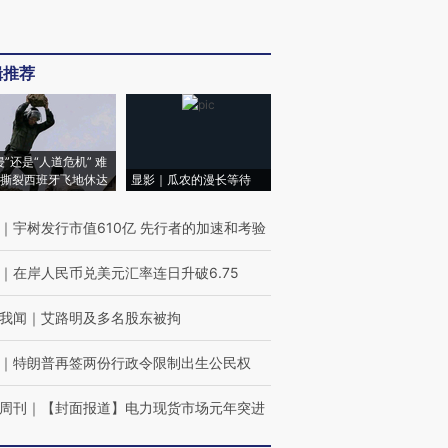
辑推荐
侵”还是“人道危机” 难
撕裂西班牙飞地休达
显影｜瓜农的漫长等待
｜
宇树发行市值610亿 先行者的加速和考验
｜
在岸人民币兑美元汇率连日升破6.75
我闻
｜
艾路明及多名股东被拘
｜
特朗普再签两份行政令限制出生公民权
周刊
｜
【封面报道】电力现货市场元年突进