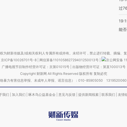
过7
19:1
能否
权为财新传媒及/或相关权利人专属所有或持有。未经许可，禁止进行转载、摘编、
京ICP备10026701号-8
|
网信算备110105862729401250013号
|
京公网安备 11
广播电视节目制作经营许可证：京第01015号
|
出版物经营许可证：第直100013号
Copyright 财新网 All Rights Reserved 版权所有 复制必究
害信息举报、未成年人举报、谣言信息）：010-85905050 13195200605 举报邮
于我们
|
加入我们
|
啄木鸟公益基金会
|
意见与反馈
|
提供新闻线索
|
联系我们
|
友情