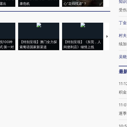
知识
露出
康危机
心“花钱找虐”？
毒品
受伤
丁金
村夫
【推广】走
找100种
【特别呈现】澳门全力探
【特别呈现】《东莞，人
会，让数智科
续加
式·第一对
索葡语国家新渠道
间便利店》倾情上线
业
吴晓
最
11:1
积金
11:0
逐季
10: