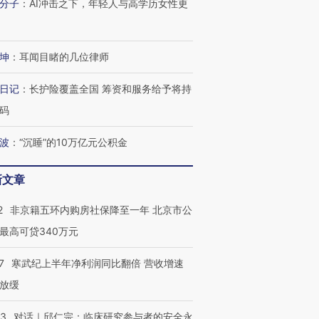
分子
：
AI冲击之下，年轻人与高学历女性更
育部长拱下台
飞地休达
13人遇难
坤
：
耳闻目睹的几位律师
日记
：
长护险覆盖全国 筹资和服务给予将持
进第四届链博
【商旅对话】华住集团
技“链”接产
【特别呈现】寻找100种
CFO：不靠规模取胜，华
【特别呈
码
有意思的生活方式·第三对
住三大增长引擎是什么？
有意思的
波
：
“沉睡”的10万亿元公积金
新文章
2
非京籍五环内购房社保降至一年 北京市公
最高可贷340万元
7
寒武纪上半年净利润同比翻倍 营收增速
放缓
53
对话｜邱仁宗：临床研究参与者的安全永