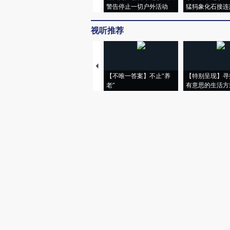
警告停止一切户外活动
猛犸象化石接连
视听推荐
【不唯一答案】不止“养
【特别呈现】寻
老”
有意思的生活方