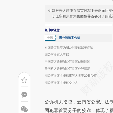
针对被告人糯康在庭审过程中未正面回应
一步证实糯康作为集团犯罪首要分子的狡
相关报道
专题
湄公河惨案告破
泰国警方赴华为湄公河惨案庭审作证
湄公河惨案大事记
中国警方通报湄公河惨案侦破经过
云南检方通报湄公河惨案办理情况
湄公河惨案主犯糯康等人将于20日受审
湄公河惨案主犯移交中方
公诉机关指控，云南省公安厅法
团犯罪首要分子的狡诈，体现了