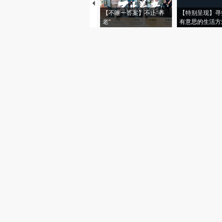
【不唯一答案】不止“养
【特别呈现】寻
老”
有意思的生活方