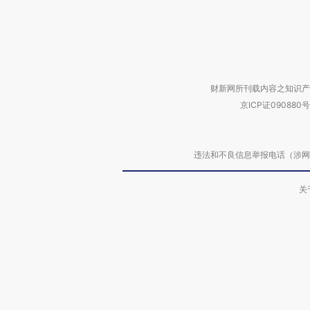
财新网所刊载内容之知识产
京ICP证090880号
违法和不良信息举报电话（涉网络暴力有
关