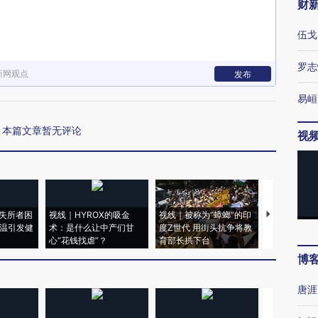
财
伍戈
罗志
新网观点
发布
易峘
本篇文章暂无评论
视
失所者困
视线｜HYROX的吸金
视线｜被称为“蟑螂”的印
视线｜“入侵
高温引发健
术：是什么让中产们甘
度Z世代 用街头抗争将教
机”？难民潮
心“花钱找虐”？
育部长拱下台
飞地休达
博
唐涯