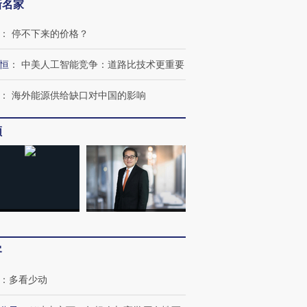
新名家
：
停不下来的价格？
恒
：
中美人工智能竞争：道路比技术更重要
：
海外能源供给缺口对中国的影响
频
”还是“人道危
湖北宜昌局部短时降雨
哈尔滨遭遇短时极端强降
一周天下
撕裂西班牙
128毫米 紧急转移近
雨 3小时累计雨量超80毫
枪杀8人
4000人
米
民涌入西
客
：
多看少动