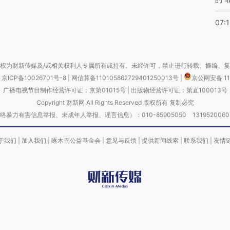
07:1
权为财新传媒及/或相关权利人专属所有或持有。未经许可，禁止进行转载、摘编、
京ICP备10026701号-8
|
网信算备110105862729401250013号
|
京公网安备 11
广播电视节目制作经营许可证：京第01015号
|
出版物经营许可证：第直100013号
Copyright 财新网 All Rights Reserved 版权所有 复制必究
害信息举报、未成年人举报、谣言信息）：010-85905050 13195200605 举报邮
于我们
|
加入我们
|
啄木鸟公益基金会
|
意见与反馈
|
提供新闻线索
|
联系我们
|
友情