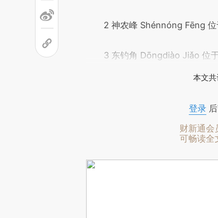
2 神农峰 Shénnóng Fēng
3 东钓角 Dōngdiào Jiǎo 
本文共
登录
后
财新通会
可畅读全