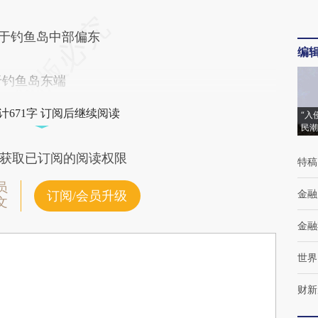
 位于钓鱼岛中部偏东
编
位于钓鱼岛东端
计671字 订阅后继续阅读
“入
民潮
获取已订阅的阅读权限
特稿
员
金融
订阅/会员升级
文
金融
世界
财新