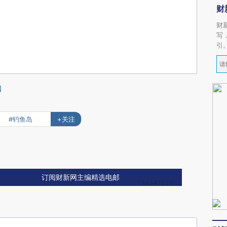
财
财
写
引
端
#钓鱼岛
+关注
订阅财新网主编精选电邮