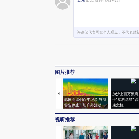
评论仅代表网友个人观点，不代表财
图片推荐
加沙上百万流离
韩国高温创百年纪录 当局
于“塑料烤箱” 
警告停止一切户外活动
康危机
视听推荐