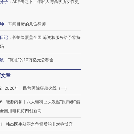
分子
：
AI冲击之下，年轻人与高学历女性更
进第四届链博
【商旅对话】华住集团
技“链”接产
【特别呈现】寻找100种
CFO：不靠规模取胜，华
【特别呈
有意思的生活方式·第三对
住三大增长引擎是什么？
有意思的
坤
：
耳闻目睹的几位律师
日记
：
长护险覆盖全国 筹资和服务给予将持
码
波
：
“沉睡”的10万亿元公积金
新文章
2
2026年，民营医院穿越火线（一）
06
能源内参｜八大硅料巨头发起“反内卷”倡
全国用电负荷四创新高
51
韩杰医生获罪之争背后的非对称博弈