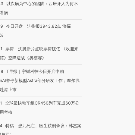
43
以疾病为中心的陷阱：西班牙人为何不
看病
29
今日开盘：沪指报3943.82点 涨幅
0%
21
票房｜沈腾新片点映票房破亿 《欢迎来
馆》空降迎战《奥德赛》
58
T早报｜宇树科技今日开启申购；
enAI暂停新模型Astra部分研发工作；摩尔线
赴港上市
1
全球最快动车组CR450列车完成60万公
用考核
14
特稿｜患儿死亡、医生获刑争议：韩杰案
罪与罚”