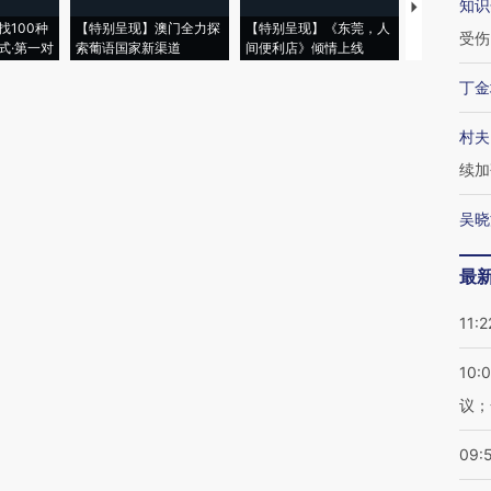
知识
【推广】走
找100种
【特别呈现】澳门全力探
【特别呈现】《东莞，人
会，让数智科
受伤
式·第一对
索葡语国家新渠道
间便利店》倾情上线
业
丁金
村夫
续加
吴晓
最
11:2
10:
议；
09: