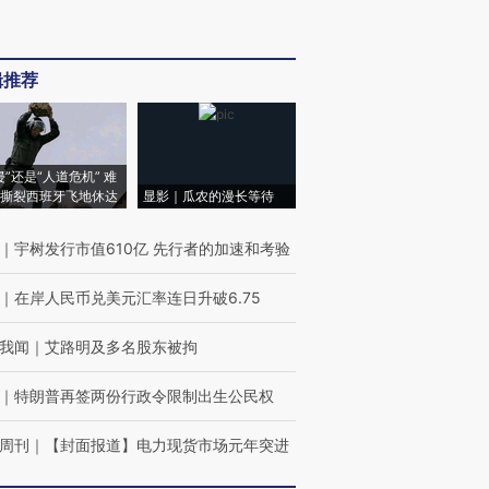
辑推荐
侵”还是“人道危机” 难
撕裂西班牙飞地休达
显影｜瓜农的漫长等待
｜
宇树发行市值610亿 先行者的加速和考验
｜
在岸人民币兑美元汇率连日升破6.75
我闻
｜
艾路明及多名股东被拘
｜
特朗普再签两份行政令限制出生公民权
周刊
｜
【封面报道】电力现货市场元年突进