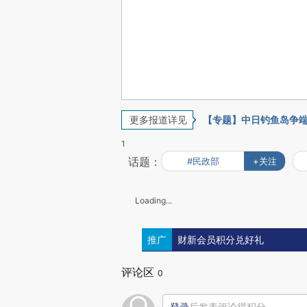
更多报道详见
【专题】中日钓鱼岛争
1
话题：
#民政部
+关注
Loading...
推广
财新会员积分兑好礼
评论区
0
登录
后发表评论得积分