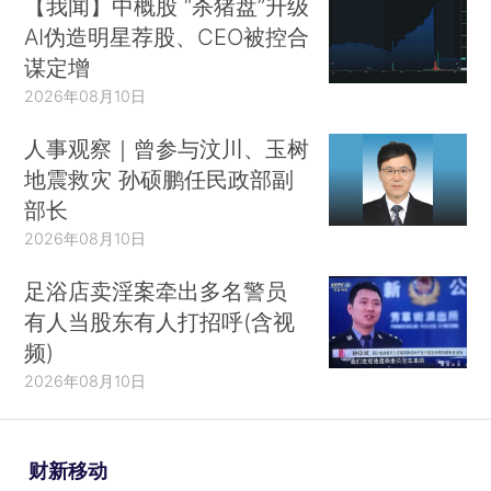
【我闻】中概股 “杀猪盘”升级
AI伪造明星荐股、CEO被控合
谋定增
2026年08月10日
人事观察｜曾参与汶川、玉树
地震救灾 孙硕鹏任民政部副
部长
2026年08月10日
足浴店卖淫案牵出多名警员
有人当股东有人打招呼(含视
频)
2026年08月10日
财新移动