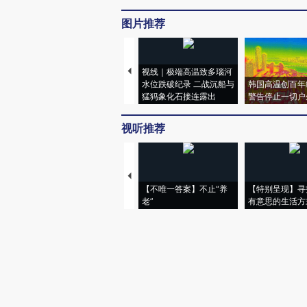
图片推荐
视线｜极端高温致多瑙河
水位跌破纪录 二战沉船与
韩国高温创百年
猛犸象化石接连露出
警告停止一切户
视听推荐
【不唯一答案】不止“养
【特别呈现】寻
老”
有意思的生活方