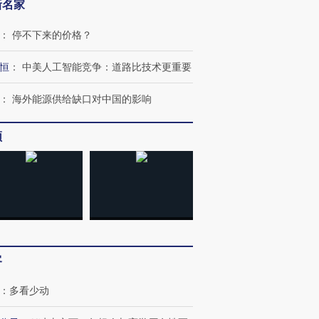
新名家
：
停不下来的价格？
恒
：
中美人工智能竞争：道路比技术更重要
跨国走私7万
视线｜HY
检体内含3种
泽连斯基密集出访美英 索
秘鲁纳斯卡观光飞机坠毁
术：是什
：
海外能源供给缺口对中国的影响
要防空导弹“救急”
13人遇难
心“花钱找
频
进第四届链博
【商旅对话】华住集团
技“链”接产
【特别呈现】寻找100种
CFO：不靠规模取胜，华
【特别呈
有意思的生活方式·第三对
住三大增长引擎是什么？
有意思的
客
：
多看少动