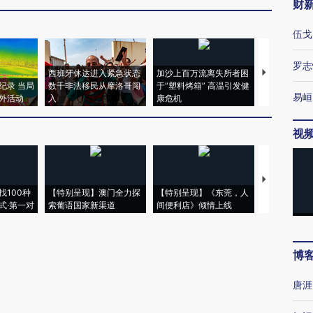
财
伍戈
罗志
西班牙休达进入紧急状态
加沙上百万流离失所者困
马航飞行员
纪录 当局
数千非法移民从摩洛哥闯
于“塑料烤箱” 高温引发健
粒摇头丸 尿
易峘
外活动
入
康危机
毒品
视
【推广】走
找100种
【特别呈现】澳门全力探
【特别呈现】《东莞，人
会，让数智科
式·第一对
索葡语国家新渠道
间便利店》倾情上线
业
博
唐涯