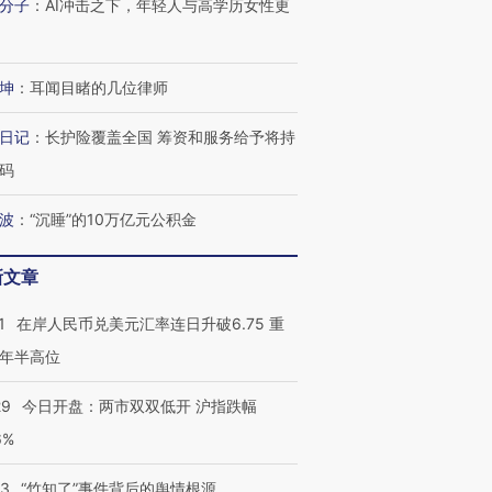
分子
：
AI冲击之下，年轻人与高学历女性更
坤
：
耳闻目睹的几位律师
日记
：
长护险覆盖全国 筹资和服务给予将持
码
波
：
“沉睡”的10万亿元公积金
新文章
1
在岸人民币兑美元汇率连日升破6.75 重
年半高位
29
今日开盘：两市双双低开 沪指跌幅
6%
13
“竹知了”事件背后的舆情根源