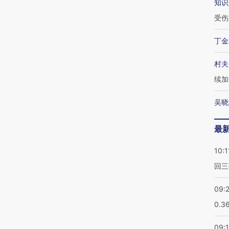
知识
受伤
丁金
村夫
续加
吴晓
最
10:1
回三
09:
0.3
09: