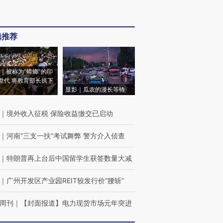
辑推荐
｜被称为“蟑螂”的印
世代 将教育部长拱下
显影｜瓜农的漫长等待
｜
境外收入征税 保险收益缴交已启动
｜
河南“三支一扶”考试舞弊 警方介入侦查
｜
特朗普再上台后中国留学生获签数量大减
｜
广州开发区产业园REIT较发行价“腰斩”
周刊
｜
【封面报道】电力现货市场元年突进