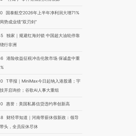
10
国泰航空2026年上半年净利润大增71%
局势成业绩“双刃剑”
45
独家｜规避红海封锁 中国超大油轮停靠
绕行非洲
36
港险收益征税冲击伦敦市场 保诚盘中重
3%
20
T早报｜MiniMax今日起纳入港股通；宇
技开启询价；谷歌AI人事大重组
30
惠誉：美国私募信贷违约率创新高
48
财经早知道｜河南带薪休假新政：领导
带头，全员应休尽休