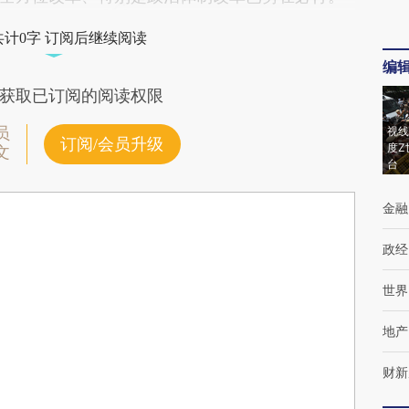
共计0字 订阅后继续阅读
编
获取已订阅的阅读权限
员
视线
订阅/会员升级
度Z
文
台
金融
政经
世界
地产
财新