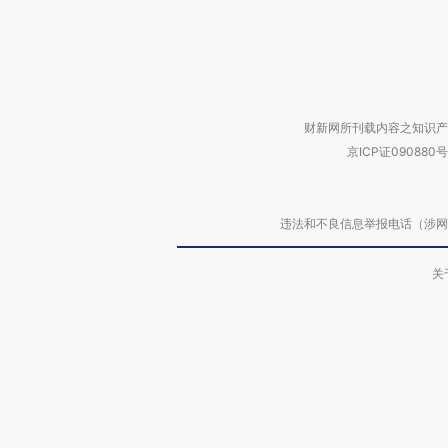
财新网所刊载内容之知识产
京ICP证090880号
违法和不良信息举报电话（涉网络暴力有
关