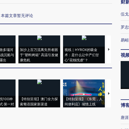
财
伍戈
本篇文章暂无评论
罗志
易峘
致多瑙河
加沙上百万流离失所者困
视线｜HYROX的吸金
马航飞行员
视
二战沉船与
于“塑料烤箱” 高温引发健
术：是什么让中产们甘
粒摇头丸 尿
露出
康危机
心“花钱找虐”？
毒品
【推广】走
找100种
【特别呈现】澳门全力探
【特别呈现】《东莞，人
会，让数智科
式·第一对
索葡语国家新渠道
间便利店》倾情上线
业
博
唐涯