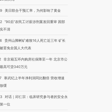
09
美日联合干预汇率，为何影响了黄金
32
“90后”农民工讨薪涉刑案发回重审 因部
实不清
36
贵州山脚树矿难致16人死亡近三年 矿长
被罢免全国人大代表
2
非京籍五环内购房社保降至一年 北京市公
最高可贷340万元
7
寒武纪上半年净利润同比翻倍 营收增速
放缓
53
对话｜邱仁宗：临床研究参与者的安全永
第一位