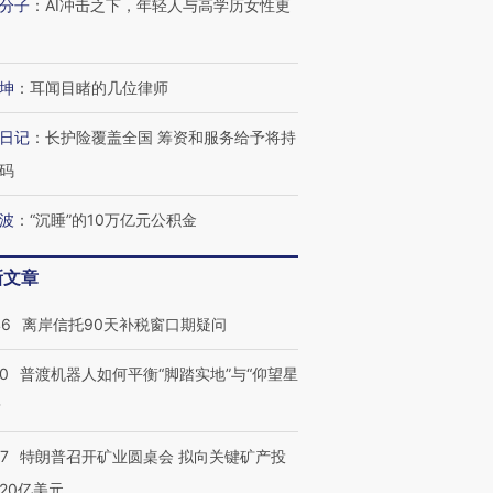
分子
：
AI冲击之下，年轻人与高学历女性更
坤
：
耳闻目睹的几位律师
日记
：
长护险覆盖全国 筹资和服务给予将持
码
波
：
“沉睡”的10万亿元公积金
新文章
46
离岸信托90天补税窗口期疑问
00
普渡机器人如何平衡“脚踏实地”与“仰望星
？
57
特朗普召开矿业圆桌会 拟向关键矿产投
20亿美元