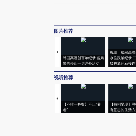
图片推荐
视线｜极端高温
韩国高温创百年纪录 当局
水位跌破纪录 
警告停止一切户外活动
猛犸象化石接连
视听推荐
【不唯一答案】不止“养
【特别呈现】寻
老”
有意思的生活方