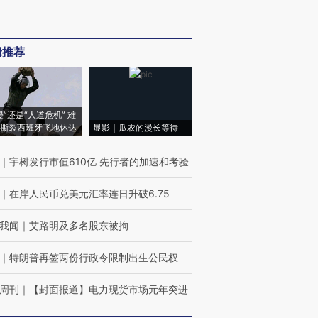
辑推荐
侵”还是“人道危机” 难
撕裂西班牙飞地休达
显影｜瓜农的漫长等待
｜
宇树发行市值610亿 先行者的加速和考验
｜
在岸人民币兑美元汇率连日升破6.75
我闻
｜
艾路明及多名股东被拘
｜
特朗普再签两份行政令限制出生公民权
周刊
｜
【封面报道】电力现货市场元年突进