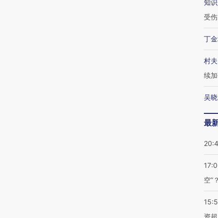
知识
受伤
丁金
村夫
续加
吴晓
最
20:
17:
空”
15:
资超