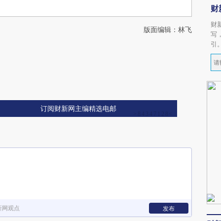
财
财
版面编辑：林飞
写
引
订阅财新网主编精选电邮
新网观点
发布