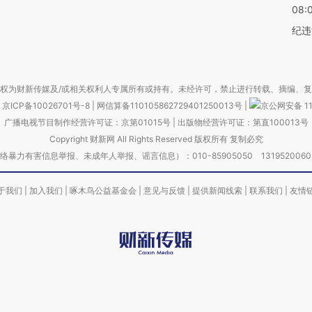
08:
纪违
权为财新传媒及/或相关权利人专属所有或持有。未经许可，禁止进行转载、摘编、
京ICP备10026701号-8
|
网信算备110105862729401250013号
|
京公网安备 11
广播电视节目制作经营许可证：京第01015号
|
出版物经营许可证：第直100013号
Copyright 财新网 All Rights Reserved 版权所有 复制必究
害信息举报、未成年人举报、谣言信息）：010-85905050 13195200605 举报邮
于我们
|
加入我们
|
啄木鸟公益基金会
|
意见与反馈
|
提供新闻线索
|
联系我们
|
友情