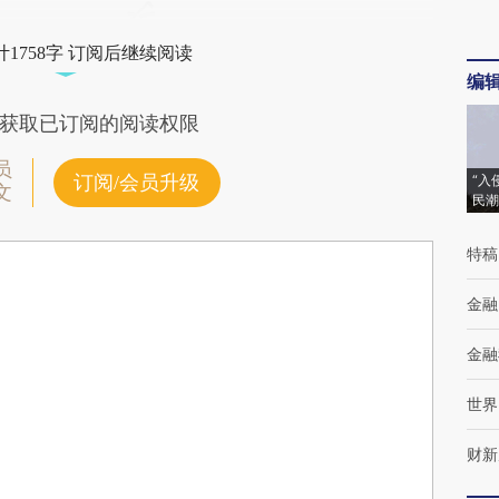
1758字 订阅后继续阅读
编
获取已订阅的阅读权限
员
订阅/会员升级
“入
文
民潮
特稿
金融
金融
世界
财新