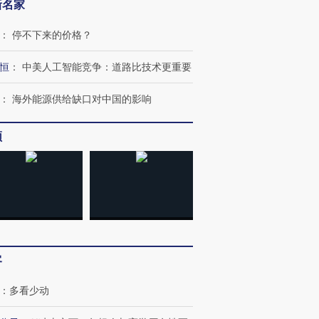
新名家
：
停不下来的价格？
恒
：
中美人工智能竞争：道路比技术更重要
：
海外能源供给缺口对中国的影响
跨国走私7万
视线｜被称为“蟑螂”的印
视线｜“入侵”还是“人道危
频
检体内含3种
度Z世代 用街头抗争将教
机”？难民潮撕裂西班牙
秘鲁纳斯
育部长拱下台
飞地休达
13人遇难
进第四届链博
【商旅对话】华住集团
技“链”接产
【特别呈现】寻找100种
CFO：不靠规模取胜，华
【特别呈
有意思的生活方式·第三对
住三大增长引擎是什么？
有意思的
客
：
多看少动