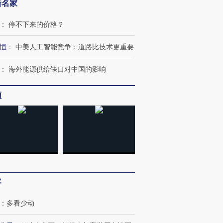
新名家
：
停不下来的价格？
跨国走私7万
视线｜被称为“蟑螂”的印
视线｜“入侵”还是“人道危
恒
：
中美人工智能竞争：道路比技术更重要
检体内含3种
度Z世代 用街头抗争将教
机”？难民潮撕裂西班牙
秘鲁纳斯
育部长拱下台
飞地休达
13人遇难
：
海外能源供给缺口对中国的影响
频
进第四届链博
【商旅对话】华住集团
技“链”接产
【特别呈现】寻找100种
CFO：不靠规模取胜，华
【特别呈
有意思的生活方式·第三对
住三大增长引擎是什么？
有意思的
客
：
多看少动