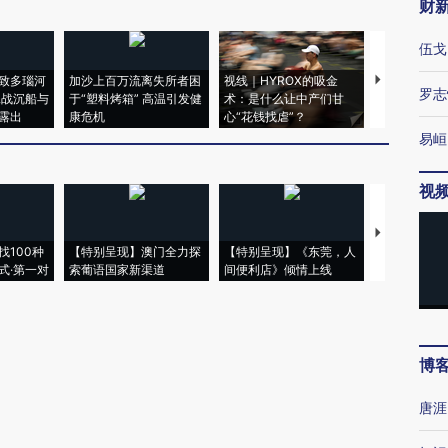
财
伍戈
致多瑙河
加沙上百万流离失所者困
视线｜HYROX的吸金
马航飞行员
罗志
二战沉船与
于“塑料烤箱” 高温引发健
术：是什么让中产们甘
粒摇头丸 尿
露出
康危机
心“花钱找虐”？
毒品
易峘
视
【推广】走
找100种
【特别呈现】澳门全力探
【特别呈现】《东莞，人
会，让数智科
式·第一对
索葡语国家新渠道
间便利店》倾情上线
业
博
唐涯