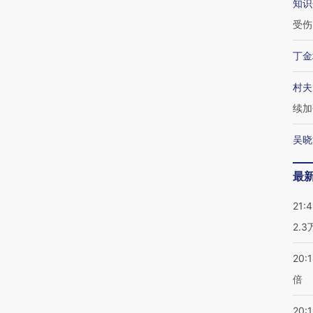
知识
受伤
丁金
村夫
续加
吴晓
最
21:
2.
20:
倍
20:1