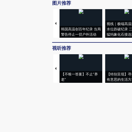
图片推荐
视线｜极端高温
韩国高温创百年纪录 当局
水位跌破纪录 
警告停止一切户外活动
猛犸象化石接连
视听推荐
【不唯一答案】不止“养
【特别呈现】寻
老”
有意思的生活方