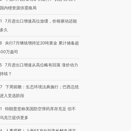
国内锂资源供需格局
1
7月进出口增速高位放缓，价格驱动还能
多久
8
央行7月继续增持近20吨黄金 累计储备超
600万盎司
5
7月进出口增速从高位略有回落 涨价动力
持续？
07
下周前瞻：生态环境法典施行；巴西总统
进入竞选阶段
1
特朗普坚称美国防空弹药库存充足 但不
乌克兰提供更多
24
人事观察｜上海55岁女副市长解冬进京