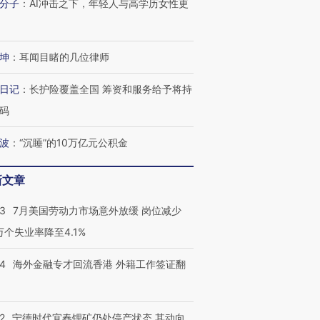
分子
：
AI冲击之下，年轻人与高学历女性更
坤
：
耳闻目睹的几位律师
日记
：
长护险覆盖全国 筹资和服务给予将持
码
波
：
“沉睡”的10万亿元公积金
新文章
43
7月美国劳动力市场意外放缓 岗位减少
3万个失业率降至4.1%
14
海外金融专才回流香港 外籍工作签证翻
2
宁德时代宜春锂矿仍处停产状态 其动向