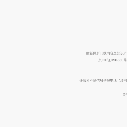
财新网所刊载内容之知识产
京ICP证090880号
违法和不良信息举报电话（涉网络暴力有
关