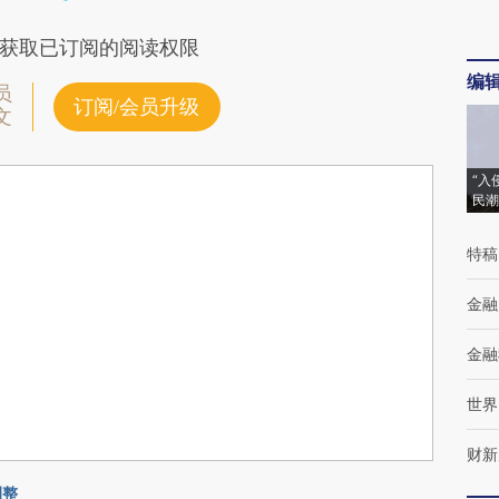
获取已订阅的阅读权限
编
员
订阅/会员升级
文
“入
民潮
特稿
金融
金融
世界
财新
调整