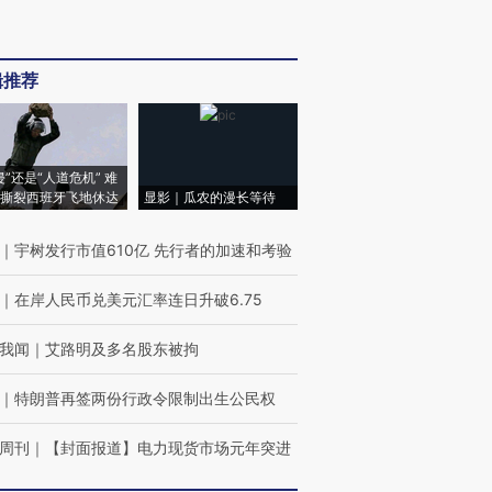
辑推荐
侵”还是“人道危机” 难
撕裂西班牙飞地休达
显影｜瓜农的漫长等待
｜
宇树发行市值610亿 先行者的加速和考验
｜
在岸人民币兑美元汇率连日升破6.75
我闻
｜
艾路明及多名股东被拘
｜
特朗普再签两份行政令限制出生公民权
周刊
｜
【封面报道】电力现货市场元年突进