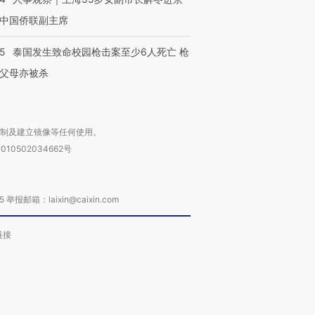
中国侨联副主席
45
泰国发生致命校园枪击案至少6人死亡 枪
父母亦被杀
复制及建立镜像等任何使用。
010502034662号
箱：laixin@caixin.com
链接