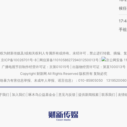
候任
17:
手祖
权为财新传媒及/或相关权利人专属所有或持有。未经许可，禁止进行转载、摘编、
京ICP备10026701号-8
|
网信算备110105862729401250013号
|
京公网安备 11
广播电视节目制作经营许可证：京第01015号
|
出版物经营许可证：第直100013号
Copyright 财新网 All Rights Reserved 版权所有 复制必究
害信息举报、未成年人举报、谣言信息）：010-85905050 13195200605 举报邮
于我们
|
加入我们
|
啄木鸟公益基金会
|
意见与反馈
|
提供新闻线索
|
联系我们
|
友情