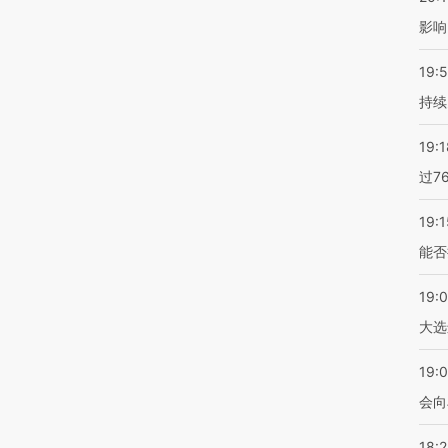
影响
19:5
持续
19:1
过7
19:1
能否
19:
大选
19:0
会向
18: