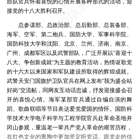
部队官兵怀着喜悦的心情开展各种形式的活动，迎
接党的十八大胜利召开。
总参谋部、总政治部、总后勤部、总装备部、
海军、空军、第二炮兵、国防大学、军事科学院、
国防科技大学和沈阳、北京、兰州、济南、南京、
广州、成都军区以及武警部队，广泛开展以“喜迎十
八大、争创新成就”为主题的教育活动，热情讴歌党
的十六大以来国家和军队建设所取得的辉煌成就。
武警天安门国旗护卫队官兵在网上发布“我为盛会站
好岗”交流帖，同网友互动话忠诚，抒发迎接盛会召
开的喜悦心情。海军某部官兵通过自编自演的舞
蹈、歌曲联唱等节目表达爱党爱国的情怀。国防科
学技术大学电子科学与工程学院官兵赴革命圣地井
冈山参观，重温老一辈共产党人革命的艰苦历程，
在红色文化的熏陶中更加坚定听党话、跟党走的信