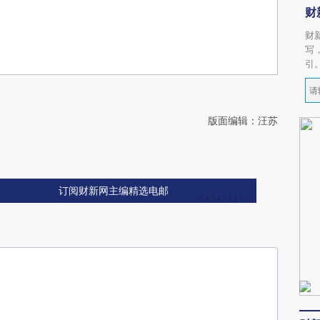
财
财
写
引
版面编辑：汪苏
订阅财新网主编精选电邮