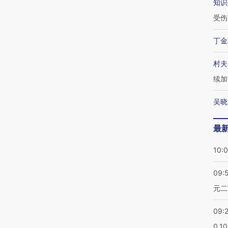
知识
受伤
丁金
村夫
续加
吴晓
最
10:
09:
元二
09:
0.1