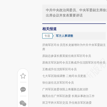
中共中央政治局委员、中央军委副主席徐
出席会议并发表重要讲话
相关报道
专题
军方人事调整
济南军区司令员范长龙被增补为中共中央军委副主
席
原副总参谋长蔡英挺任南京军区司令员
原南京军区副司令员王教成升任沈阳军区任司令员
王教成升任沈阳军区司令员
七大军区陆续调整 二炮司令员更迭
张仕波任北京军区司令员
广州军区政委张阳上将履新总政治部
魏亮出任广州军区政委 长期从事政治工作
郑卫平跨大军区交流 升任南京军区政委