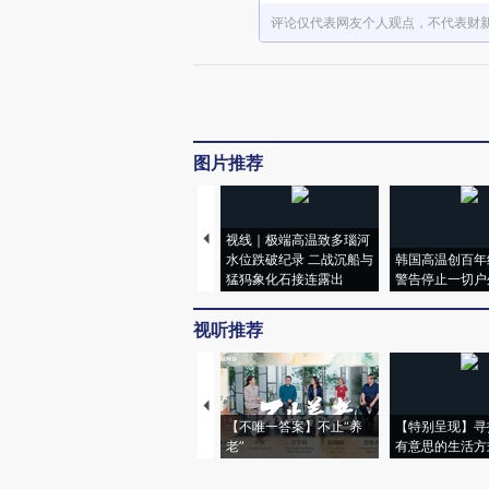
评论仅代表网友个人观点，不代表财
图片推荐
视线｜极端高温致多瑙河
水位跌破纪录 二战沉船与
韩国高温创百年
猛犸象化石接连露出
警告停止一切户
视听推荐
【不唯一答案】不止“养
【特别呈现】寻
老”
有意思的生活方