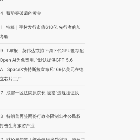
24
蓄势突破后的黄金
51
特稿｜宇树发行市值610亿 先行者的加
考验
29
T早报｜英伟达或拟下调下代GPU显存配
Open AI为免费用户默认提供GPT-5.6
NA；SpaceX协特斯拉宣布斥168亿美元在德
立芯片工厂
07
成都一区法院原院长 被指“违规挂证执
43
特朗普再签两份行政令限制出生公民权
打击生育旅游产业
37
财经早知道｜部分银行房贷利率，降至“2