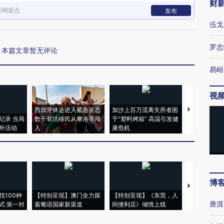
财
新网观点
发布
伍戈
罗志
本篇文章暂无评论
易峘
视
西班牙休达进入紧急状态
加沙上百万流离失所者困
视线｜HYR
纪录 当局
数千非法移民从摩洛哥闯
于“塑料烤箱” 高温引发健
术：是什么
外活动
入
康危机
心“花钱找虐
博
【推广】走
找100种
【特别呈现】澳门全力探
【特别呈现】《东莞，人
会，让数智科
唐涯
式·第一对
索葡语国家新渠道
间便利店》倾情上线
业