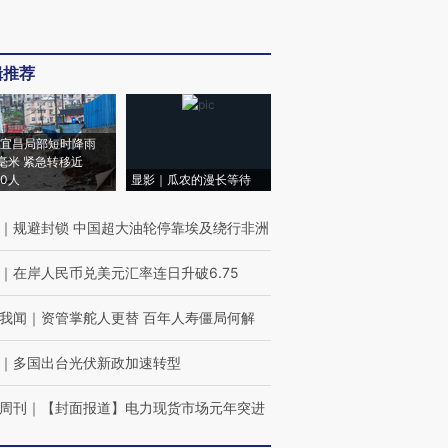
辑推荐
宜昌局部短时降雨
8毫米 紧急转移近
00人
显影｜瓜农的漫长等待
｜
规避封锁 中国超大油轮停靠埃及绕行非洲
｜
在岸人民币兑美元汇率连日升破6.75
我闻
｜
资管掌舵人更替 百年人寿僵局何解
｜
多国出台光伏新政加速转型
周刊
｜
【封面报道】电力现货市场元年突进