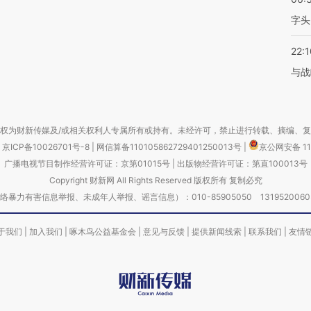
字头
22:1
与战
权为财新传媒及/或相关权利人专属所有或持有。未经许可，禁止进行转载、摘编、
京ICP备10026701号-8
|
网信算备110105862729401250013号
|
京公网安备 11
广播电视节目制作经营许可证：京第01015号
|
出版物经营许可证：第直100013号
Copyright 财新网 All Rights Reserved 版权所有 复制必究
害信息举报、未成年人举报、谣言信息）：010-85905050 13195200605 举报邮
于我们
|
加入我们
|
啄木鸟公益基金会
|
意见与反馈
|
提供新闻线索
|
联系我们
|
友情