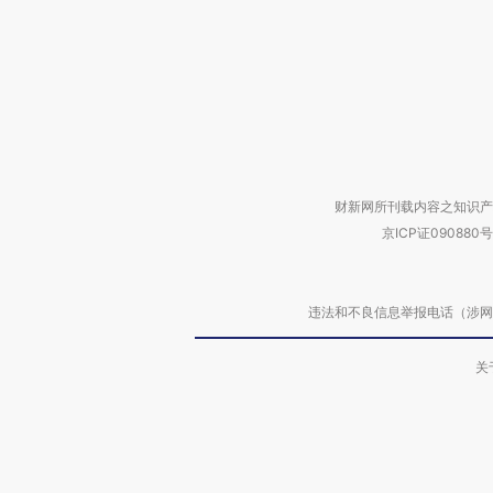
财新网所刊载内容之知识产
京ICP证090880号
违法和不良信息举报电话（涉网络暴力有
关