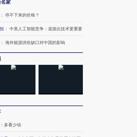
新名家
：
停不下来的价格？
恒
：
中美人工智能竞争：道路比技术更重要
：
海外能源供给缺口对中国的影响
频
OX的吸金
马航飞行员跨国走私7万
视线｜被称为“蟑螂”的印
让中产们甘
粒摇头丸 尿检体内含3种
度Z世代 用街头抗争将教
秘鲁纳斯
”？
毒品
育部长拱下台
13人遇难
客
进第四届链博
【商旅对话】华住集团
技“链”接产
【特别呈现】寻找100种
CFO：不靠规模取胜，华
【特别呈
：
多看少动
有意思的生活方式·第三对
住三大增长引擎是什么？
有意思的