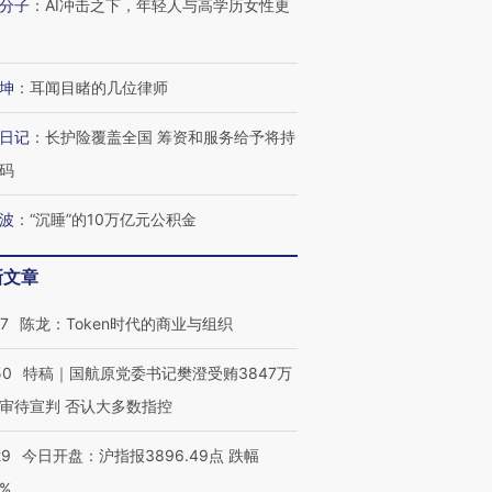
分子
：
AI冲击之下，年轻人与高学历女性更
坤
：
耳闻目睹的几位律师
日记
：
长护险覆盖全国 筹资和服务给予将持
码
波
：
“沉睡”的10万亿元公积金
新文章
07
陈龙：Token时代的商业与组织
50
特稿｜国航原党委书记樊澄受贿3847万
审待宣判 否认大多数指控
29
今日开盘：沪指报3896.49点 跌幅
0%