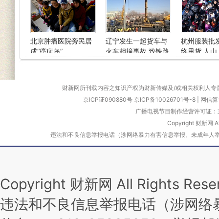
北京肿瘤医院旁民居
辽宁发生一起货车与
杭州服装批
成“癌症岛”
火车相撞事故 致铁路
终甩货 人山
中断
壮观
财新网所刊载内容之知识产权为财新传媒及/或相关权利人专
京ICP证090880号
京ICP备10026701号-8
|
网信算备
广播电视节目制作经营许可证：京
Copyright 财新网 
违法和不良信息举报电话（涉网络暴力有害信息举报、未成年人举报、谣言信息）
Copyright 财新网 All Rights 
违法和不良信息举报电话（涉网络