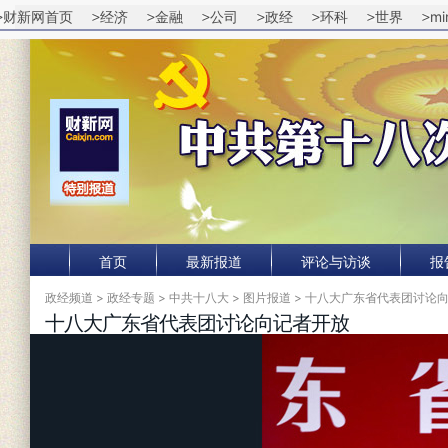
财新网首页
经济
金融
公司
政经
环科
世界
mi
首页
最新报道
评论与访谈
报
政经频道
>
政经专题
>
中共十八大
>
图片报道
> 十八大广东省代表团讨论
十八大广东省代表团讨论向记者开放