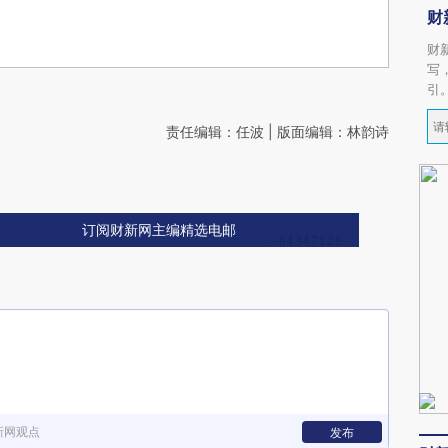
财
财
写
引
责任编辑：任波 | 版面编辑：林韵诗
订阅财新网主编精选电邮
新网观点
发布