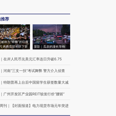
辑推荐
|被称为“蟑螂”的印度
代 将教育部长拱下台
显影｜瓜农的漫长等待
｜
在岸人民币兑美元汇率连日升破6.75
｜
河南“三支一扶”考试舞弊 警方介入侦查
｜
特朗普再上台后中国留学生获签数量大减
｜
广州开发区产业园REIT较发行价“腰斩”
周刊
｜
【封面报道】电力现货市场元年突进