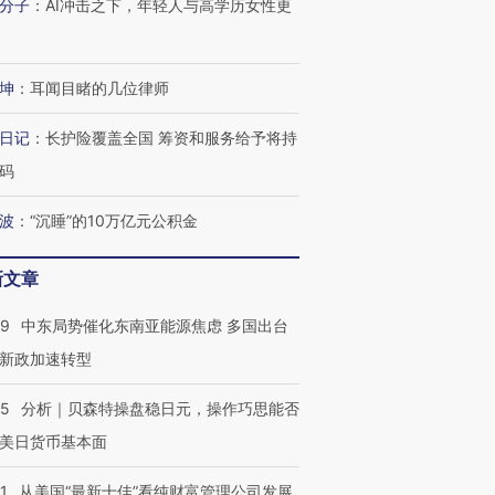
分子
：
AI冲击之下，年轻人与高学历女性更
坤
：
耳闻目睹的几位律师
日记
：
长护险覆盖全国 筹资和服务给予将持
码
波
：
“沉睡”的10万亿元公积金
新文章
59
中东局势催化东南亚能源焦虑 多国出台
新政加速转型
05
分析｜贝森特操盘稳日元，操作巧思能否
美日货币基本面
1
从美国“最新十佳”看纯财富管理公司发展