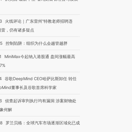
3
火线评论｜广东雷州“特教老师招聘违
很雷，仍有诸多疑点
05
控制陷阱：组织为什么会越管越胖
1
MiniMax今起纳入港股通 盘间涨幅最高
77%
4
谷歌DeepMind CEO哈萨比斯卸任 转任
epMind董事长及谷歌首席科学家
6
侦查起诉审判执行均有漏洞 涉案财物处
象何解
58
罗兰贝格：全球汽车市场逐渐区域化已成