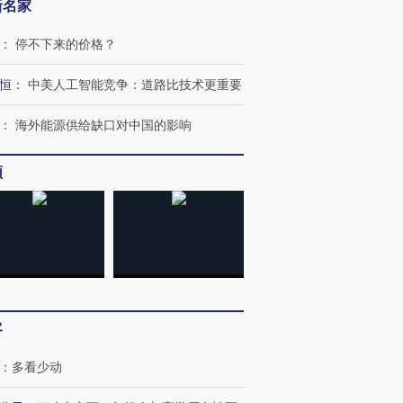
新名家
：
停不下来的价格？
恒
：
中美人工智能竞争：道路比技术更重要
：
海外能源供给缺口对中国的影响
跨国走私7万
视线｜HYROX的吸金
视线｜被
频
检体内含3种
术：是什么让中产们甘
泽连斯基密集出访美英 索
度Z世代
心“花钱找虐”？
要防空导弹“救急”
育部长拱
进第四届链博
【商旅对话】华住集团
技“链”接产
【特别呈现】寻找100种
CFO：不靠规模取胜，华
【特别呈
客
有意思的生活方式·第三对
住三大增长引擎是什么？
有意思的
：
多看少动