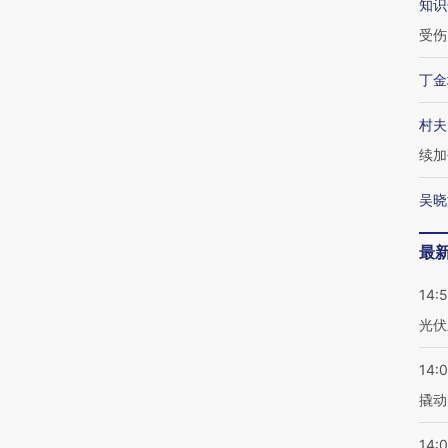
知识
受伤
丁金
村夫
续加
吴晓
最
14:
光伏
14:
撬动
14:0