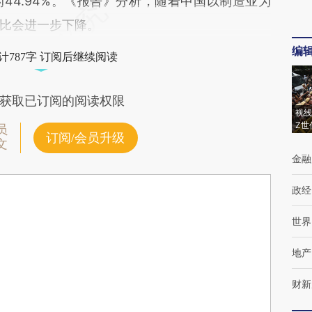
1年的44.94%。《报告》分析，随着中国以制造业为
比会进一步下降。
编
计787字 订阅后继续阅读
获取已订阅的阅读权限
视线
Z世
员
订阅/会员升级
文
金融
政经
世界
地产
财新