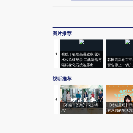
图片推荐
视线｜极端高温致多瑙河
水位跌破纪录 二战沉船与
韩国高温创百年
猛犸象化石接连露出
警告停止一切户
视听推荐
【不唯一答案】不止“养
【特别呈现】寻
老”
有意思的生活方