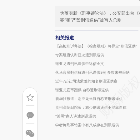
为落实新《刑事诉讼法》，公安部出台《
罪”和“严禁刑讯逼供”被写入总则
相关报道
【高检刑诉释法】《检察规则》将界定“刑讯逼供”
专案组否认谢亚龙遭刑讯逼供
谢亚龙遭刑讯逼供申诉信全文
落马官员翻供称遭刑讯逼供8例 多数未被采纳
近年7起让司法蒙羞的知名刑讯逼供案
谢亚龙庭审翻供 自称遭刑讯逼供
新华社报道：谢亚龙当庭自称遭刑讯逼供
贵州高院副院长：减少刑讯逼供不能靠自律
“涉黑”商人讲述刑讯逼供
学者称刑事错案中有八成存在刑讯逼供