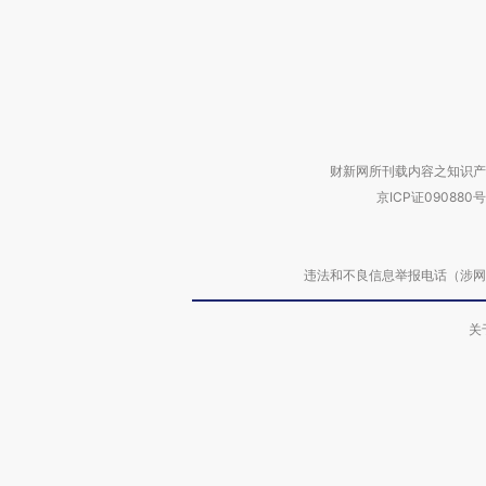
财新网所刊载内容之知识产
京ICP证090880号
违法和不良信息举报电话（涉网络暴力有
关