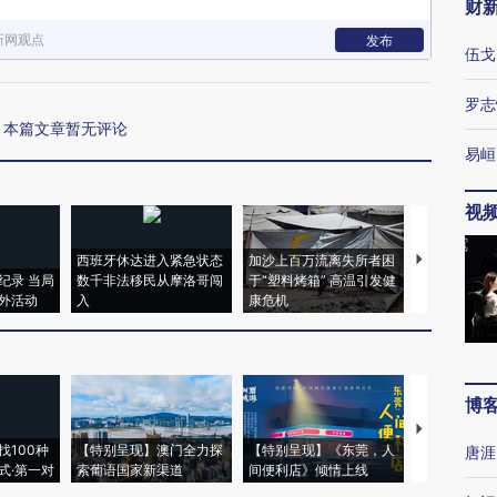
财
新网观点
发布
伍戈
罗志
本篇文章暂无评论
易峘
视
西班牙休达进入紧急状态
加沙上百万流离失所者困
马航飞行员
纪录 当局
数千非法移民从摩洛哥闯
于“塑料烤箱” 高温引发健
粒摇头丸 尿
外活动
入
康危机
毒品
博
【推广】走
找100种
【特别呈现】澳门全力探
【特别呈现】《东莞，人
会，让数智科
唐涯
式·第一对
索葡语国家新渠道
间便利店》倾情上线
业