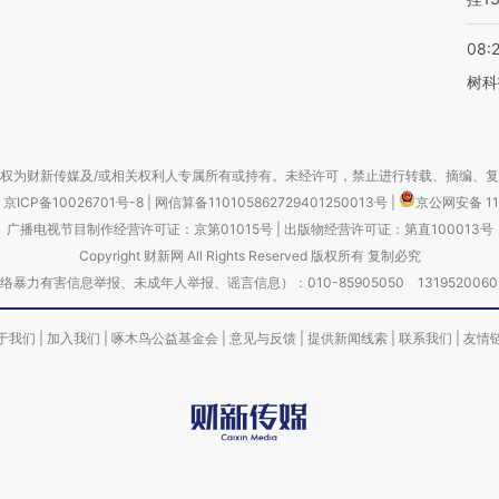
08:
树科
权为财新传媒及/或相关权利人专属所有或持有。未经许可，禁止进行转载、摘编、
京ICP备10026701号-8
|
网信算备110105862729401250013号
|
京公网安备 11
广播电视节目制作经营许可证：京第01015号
|
出版物经营许可证：第直100013号
Copyright 财新网 All Rights Reserved 版权所有 复制必究
害信息举报、未成年人举报、谣言信息）：010-85905050 13195200605 举报邮
于我们
|
加入我们
|
啄木鸟公益基金会
|
意见与反馈
|
提供新闻线索
|
联系我们
|
友情