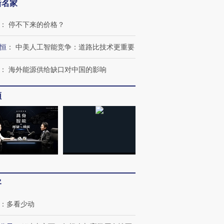
新名家
：
停不下来的价格？
恒
：
中美人工智能竞争：道路比技术更重要
：
海外能源供给缺口对中国的影响
频
跨国走私7万
视线｜HY
检体内含3种
泽连斯基密集出访美英 索
秘鲁纳斯卡观光飞机坠毁
术：是什
要防空导弹“救急”
13人遇难
心“花钱找
客
进第四届链博
【商旅对话】华住集团
技“链”接产
【特别呈现】寻找100种
CFO：不靠规模取胜，华
【特别呈
：
多看少动
有意思的生活方式·第三对
住三大增长引擎是什么？
有意思的