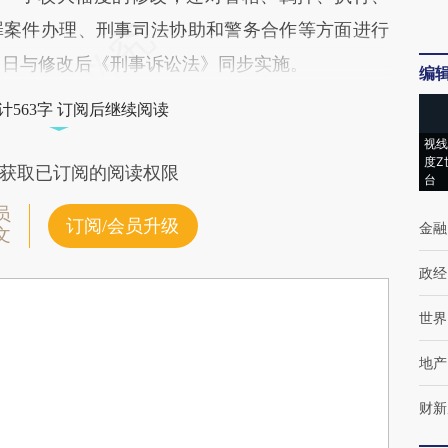
罪案件办理、刑事司法协助和警务合作等方面进行
月1日与修改后《刑事诉讼法》同步实施。
编
计563字 订阅后继续阅读
视线
度Z
获取已订阅的阅读权限
台
员
订阅/会员升级
金融
文
政经
世界
地产
财新