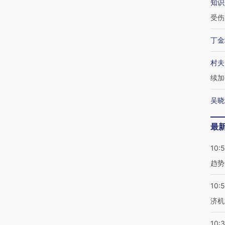
知识
受伤
丁金
村夫
续加
吴晓
最
10:
趋势
10:
济机
10: