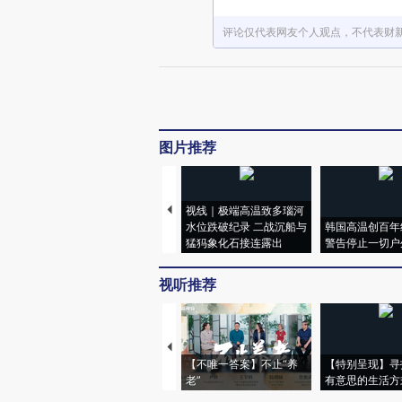
评论仅代表网友个人观点，不代表财
图片推荐
视线｜极端高温致多瑙河
水位跌破纪录 二战沉船与
韩国高温创百年
猛犸象化石接连露出
警告停止一切户
视听推荐
【不唯一答案】不止“养
【特别呈现】寻
老”
有意思的生活方