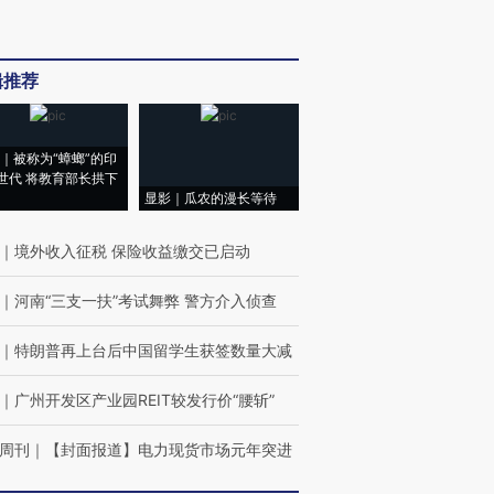
辑推荐
｜被称为“蟑螂”的印
世代 将教育部长拱下
显影｜瓜农的漫长等待
｜
境外收入征税 保险收益缴交已启动
｜
河南“三支一扶”考试舞弊 警方介入侦查
｜
特朗普再上台后中国留学生获签数量大减
｜
广州开发区产业园REIT较发行价“腰斩”
周刊
｜
【封面报道】电力现货市场元年突进