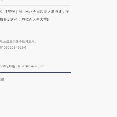
20
T早报｜MiniMax今日起纳入港股通；宇
技开启询价；谷歌AI人事大重组
复制及建立镜像等任何使用。
010502034662号
箱：laixin@caixin.com
链接