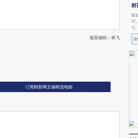
财
财
写
引
版面编辑：林飞
订阅财新网主编精选电邮