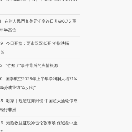
1
在岸人民币兑美元汇率连日升破6.75 重
年半高位
29
今日开盘：两市双双低开 沪指跌幅
6%
13
“竹知了”事件背后的舆情根源
10
国泰航空2026年上半年净利润大增71%
局势成业绩“双刃剑”
45
独家｜规避红海封锁 中国超大油轮停靠
绕行非洲
36
港险收益征税冲击伦敦市场 保诚盘中重
3%