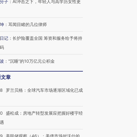
分子
：
AI冲击之下，年轻人与高学历女性更
坤
：
耳闻目睹的几位律师
日记
：
长护险覆盖全国 筹资和服务给予将持
码
波
：
“沉睡”的10万亿元公积金
新文章
58
罗兰贝格：全球汽车市场逐渐区域化已成
50
盛松成：房地产转型发展应把握好楼宇经
遇
39
美联储观察（46）：美债市场对沃什的