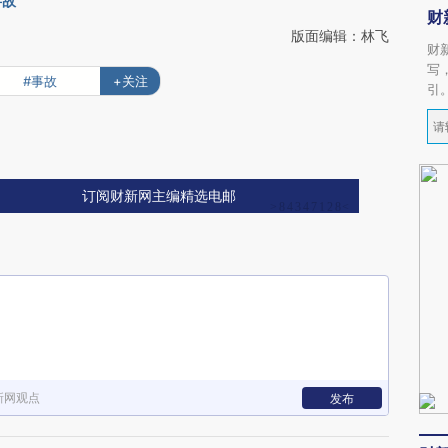
事故
财
版面编辑：林飞
财
写
#事故
+关注
引
订阅财新网主编精选电邮
新网观点
发布