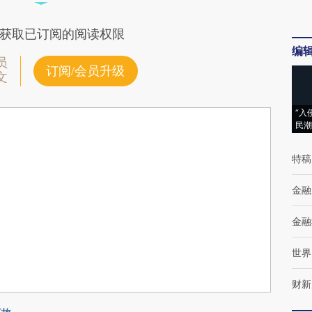
获取已订阅的阅读权限
编
员
订阅/会员升级
文
“入
民潮
特稿
金融
金融
世界
财新