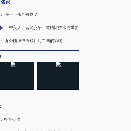
新名家
：
停不下来的价格？
恒
：
中美人工智能竞争：道路比技术更重要
：
海外能源供给缺口对中国的影响
OX的吸金
马航飞行员跨国走私7万
视线｜被称为“蟑螂”的印
让中产们甘
粒摇头丸 尿检体内含3种
度Z世代 用街头抗争将教
秘鲁纳斯
”？
毒品
育部长拱下台
13人遇难
频
进第四届链博
【商旅对话】华住集团
技“链”接产
【特别呈现】寻找100种
CFO：不靠规模取胜，华
【特别呈
有意思的生活方式·第三对
住三大增长引擎是什么？
有意思的
客
：
多看少动