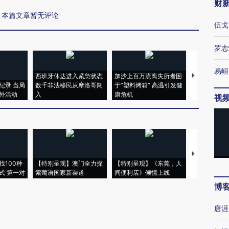
财
本篇文章暂无评论
伍戈
罗志
易峘
西班牙休达进入紧急状态
加沙上百万流离失所者困
视线｜HYR
纪录 当局
数千非法移民从摩洛哥闯
于“塑料烤箱” 高温引发健
术：是什么
外活动
入
康危机
心“花钱找虐
视
【推广】走
找100种
【特别呈现】澳门全力探
【特别呈现】《东莞，人
会，让数智科
式·第一对
索葡语国家新渠道
间便利店》倾情上线
业
博
唐涯