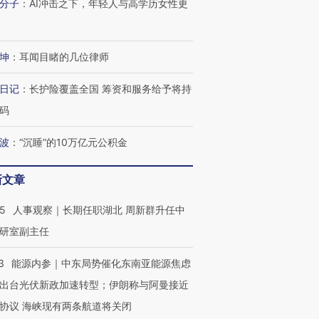
分子
：
AI冲击之下，年轻人与高学历女性更
坤
：
耳闻目睹的几位律师
日记
：
长护险覆盖全国 筹资和服务给予将持
码
波
：
“沉睡”的10万亿元公积金
新文章
25
人事观察｜长期任职湖北 周新群升任中
研室副主任
3
能源内参｜中东局势催化东南亚能源焦虑
出台光伏新政加速转型；伊朗称与阿曼接近
协议 海峡现有两条航道将关闭