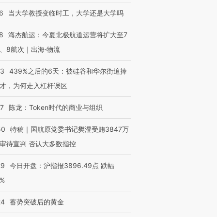
6
当大学教授变临时工，大学还是大学吗
8
海杰航运：今夏北极航道运营将扩大至7
、8航次｜出海·物流
53
439%之后的6天：被硅谷和华尔街追捧
才，为何走入杠杆误区
07
陈龙：Token时代的商业与组织
50
特稿｜国航原党委书记樊澄受贿3847万
审待宣判 否认大多数指控
29
今日开盘：沪指报3896.49点 跌幅
0%
24
蓄势突破后的黄金