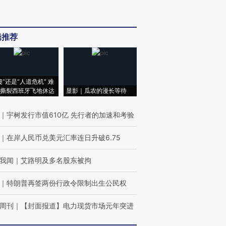
辑推荐
侵”还是“人道危机” 难
撕裂西班牙飞地休达
显影｜瓜农的漫长等待
｜
宇树发行市值610亿 先行者的加速和考验
｜
在岸人民币兑美元汇率连日升破6.75
我闻
｜
艾路明及多名股东被拘
｜
特朗普再签两份行政令限制出生公民权
周刊
｜
【封面报道】电力现货市场元年突进