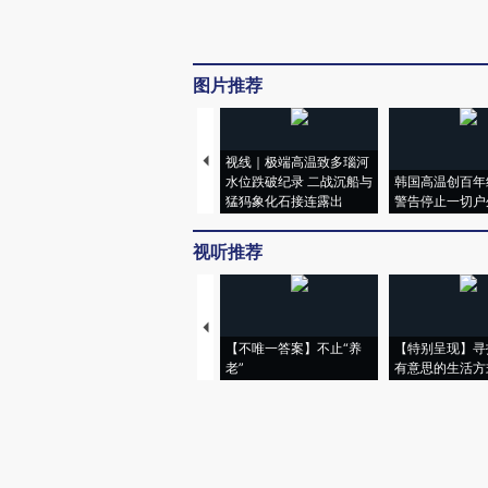
图片推荐
视线｜极端高温致多瑙河
水位跌破纪录 二战沉船与
韩国高温创百年
猛犸象化石接连露出
警告停止一切户
视听推荐
【不唯一答案】不止“养
【特别呈现】寻
老”
有意思的生活方