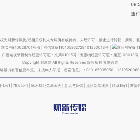
08:
速和
权为财新传媒及/或相关权利人专属所有或持有。未经许可，禁止进行转载、摘编、
京ICP备10026701号-8
|
网信算备110105862729401250013号
|
京公网安备 11
广播电视节目制作经营许可证：京第01015号
|
出版物经营许可证：第直100013号
Copyright 财新网 All Rights Reserved 版权所有 复制必究
害信息举报、未成年人举报、谣言信息）：010-85905050 13195200605 举报邮
于我们
|
加入我们
|
啄木鸟公益基金会
|
意见与反馈
|
提供新闻线索
|
联系我们
|
友情