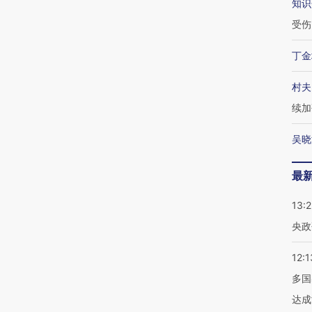
知识
受伤
丁金
村夫
续加
吴晓
最
13:
央政
12:1
多国
达成