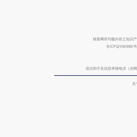
财新网所刊载内容之知识产
京ICP证090880号
违法和不良信息举报电话（涉网络暴力有
关