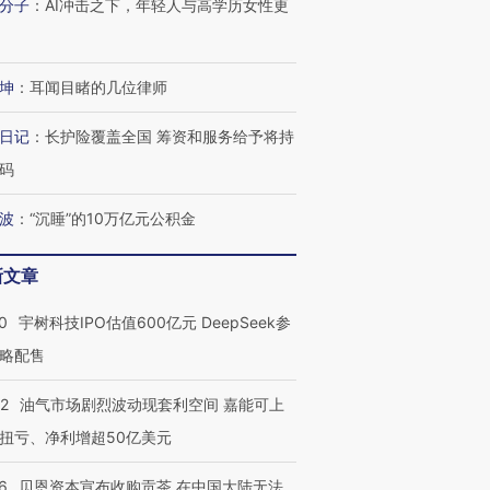
分子
：
AI冲击之下，年轻人与高学历女性更
有意思的生活方式·第三对
住三大增长引擎是什么？
有意思的
坤
：
耳闻目睹的几位律师
日记
：
长护险覆盖全国 筹资和服务给予将持
码
波
：
“沉睡”的10万亿元公积金
新文章
0
宇树科技IPO估值600亿元 DeepSeek参
略配售
22
油气市场剧烈波动现套利空间 嘉能可上
扭亏、净利增超50亿美元
6
贝恩资本宣布收购贡茶 在中国大陆无法