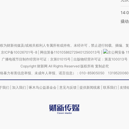
14:
撬动
权为财新传媒及/或相关权利人专属所有或持有。未经许可，禁止进行转载、摘编、
京ICP备10026701号-8
|
网信算备110105862729401250013号
|
京公网安备 11
广播电视节目制作经营许可证：京第01015号
|
出版物经营许可证：第直100013号
Copyright 财新网 All Rights Reserved 版权所有 复制必究
害信息举报、未成年人举报、谣言信息）：010-85905050 13195200605 举报邮
于我们
|
加入我们
|
啄木鸟公益基金会
|
意见与反馈
|
提供新闻线索
|
联系我们
|
友情