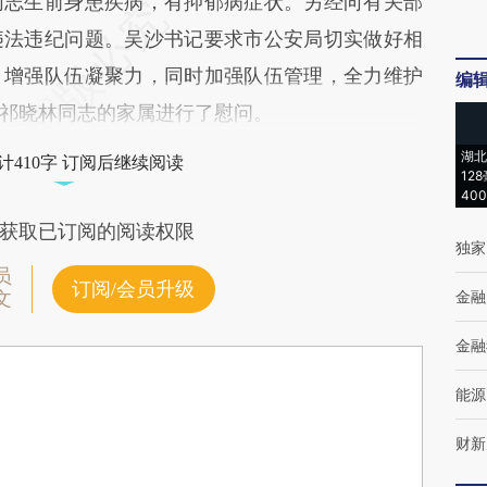
同志生前身患疾病，有抑郁病症状。另经向有关部
违法违纪问题。吴沙书记要求市公安局切实做好相
，增强队伍凝聚力，同时加强队伍管理，全力维护
编
祁晓林同志的家属进行了慰问。
湖北
计410字 订阅后继续阅读
12
40
获取已订阅的阅读权限
独家
员
订阅/会员升级
金融
文
金融
能源
财新