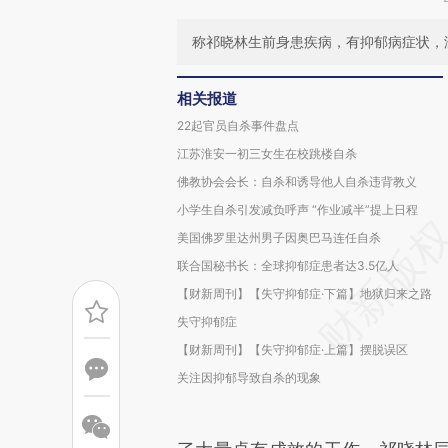
称祁晓林生前身患疾病，有抑郁病症状，
相关报道
22起官员自杀事件盘点
江苏淮安一初三女生在校跳楼自杀
佛教协会会长：自杀和诱导他人自杀违背教义
小学生自杀引发减负呼声 “作业减半”提上日程
美国佛罗里达州男子因奥巴马连任自杀
联合国秘书长：全球抑郁症患者达3.5亿人
【财新周刊】【失守抑郁症·下篇】地狱归来之路
失守抑郁症
【财新周刊】【失守抑郁症·上篇】摆脱误区
关注因抑郁导致自杀的现象