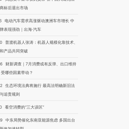
商标后退出市场
6
电动汽车需求高涨驱动澳洲车市增长 中
牌表现强劲｜出海·汽车
00
普渡机器人张涛：机器人规模化靠技术、
和产品共同突破
56
财新调查｜7月消费或有反弹、出口维持
 受哪些因素带动？
42
生态环境法典将施行 最高法明确新旧法
与追责规则
0
看空消费的“三大误区”
59
中东局势催化东南亚能源焦虑 多国出台
新政加速转型