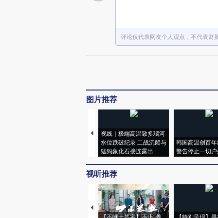
评论仅代表网友个人观点，不代表财
图片推荐
视线｜极端高温致多瑙河
水位跌破纪录 二战沉船与
韩国高温创百年
猛犸象化石接连露出
警告停止一切户
视听推荐
【不唯一答案】不止“养
【特别呈现】寻