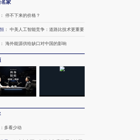
新名家
：
停不下来的价格？
恒
：
中美人工智能竞争：道路比技术更重要
：
海外能源供给缺口对中国的影响
频
OX的吸金
马航飞行员跨国走私7万
视线｜被称为“蟑螂”的印
让中产们甘
粒摇头丸 尿检体内含3种
度Z世代 用街头抗争将教
秘鲁纳斯
”？
毒品
育部长拱下台
13人遇难
客
：
多看少动
进第四届链博
【商旅对话】华住集团
技“链”接产
【特别呈现】寻找100种
CFO：不靠规模取胜，华
【特别呈