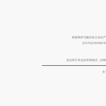
财新网所刊载内容之知识产
京ICP证090880号
违法和不良信息举报电话（涉网络暴力有
关