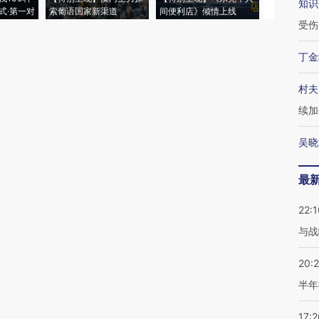
知识
式·第一对
索葡语国家新渠道
间便利店》倾情上线
业
受伤
丁金
村夫
续加
吴晓
最
22:1
与战
20:
半年
17:2