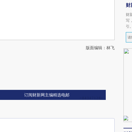
财
财
写
引
版面编辑：林飞
订阅财新网主编精选电邮