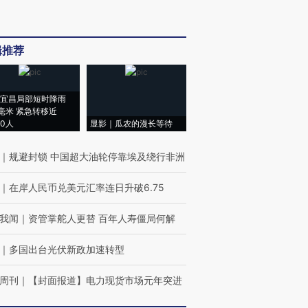
辑推荐
宜昌局部短时降雨
8毫米 紧急转移近
00人
显影｜瓜农的漫长等待
｜
规避封锁 中国超大油轮停靠埃及绕行非洲
｜
在岸人民币兑美元汇率连日升破6.75
我闻
｜
资管掌舵人更替 百年人寿僵局何解
｜
多国出台光伏新政加速转型
周刊
｜
【封面报道】电力现货市场元年突进