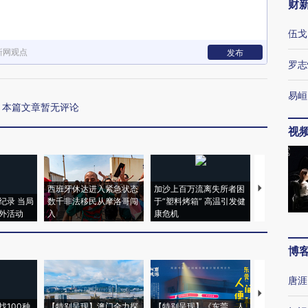
财
伍戈
新网观点
发布
罗志
易峘
本篇文章暂无评论
视
西班牙休达进入紧急状态
加沙上百万流离失所者困
视线｜HYR
纪录 当局
数千非法移民从摩洛哥闯
于“塑料烤箱” 高温引发健
术：是什么
外活动
入
康危机
心“花钱找虐
博
唐涯
【推广】走
找100种
【特别呈现】澳门全力探
【特别呈现】《东莞，人
会，让数智科