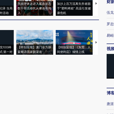
财
西班牙休达进入紧急状态
加沙上百万流离失所者困
视线｜HYR
纪录 当局
数千非法移民从摩洛哥闯
于“塑料烤箱” 高温引发健
术：是什么
伍戈
外活动
入
康危机
心“花钱找虐
罗志
易峘
【推广】走
找100种
【特别呈现】澳门全力探
【特别呈现】《东莞，人
会，让数智科
视
式·第一对
索葡语国家新渠道
间便利店》倾情上线
业
博
唐涯