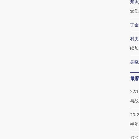
知识
受伤
丁金
村夫
续加
吴晓
最
22:1
与战
20:
半年
17:2