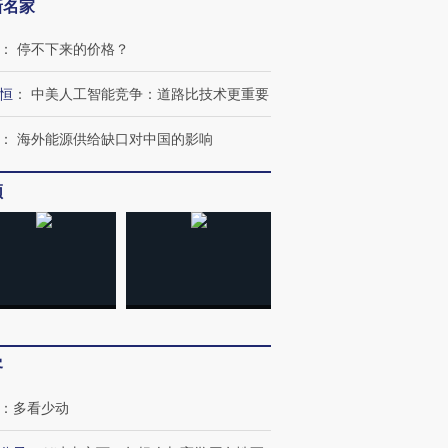
新名家
OX的吸金
马航飞行员跨国走私7万
视线｜被称为“蟑螂”的印
让中产们甘
粒摇头丸 尿检体内含3种
度Z世代 用街头抗争将教
秘鲁纳斯
：
停不下来的价格？
”？
毒品
育部长拱下台
13人遇难
恒
：
中美人工智能竞争：道路比技术更重要
：
海外能源供给缺口对中国的影响
进第四届链博
【商旅对话】华住集团
技“链”接产
【特别呈现】寻找100种
CFO：不靠规模取胜，华
【特别呈
频
有意思的生活方式·第三对
住三大增长引擎是什么？
有意思的
客
：
多看少动