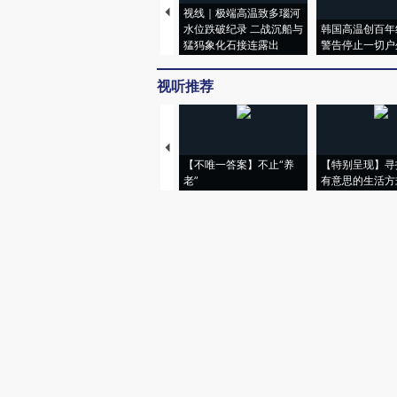
视线｜极端高温致多瑙河
水位跌破纪录 二战沉船与
韩国高温创百年
猛犸象化石接连露出
警告停止一切户
视听推荐
【不唯一答案】不止“养
【特别呈现】寻
老”
有意思的生活方