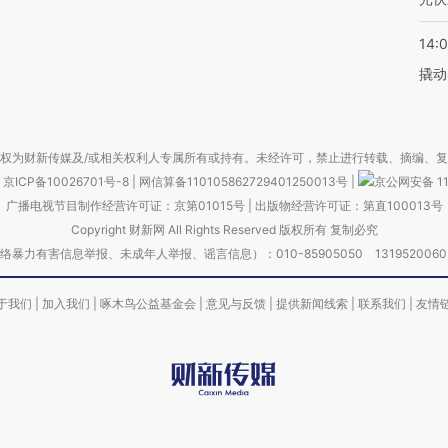
14:
撬动
权为财新传媒及/或相关权利人专属所有或持有。未经许可，禁止进行转载、摘编、
京ICP备10026701号-8
|
网信算备110105862729401250013号
|
京公网安备 11
广播电视节目制作经营许可证：京第01015号
|
出版物经营许可证：第直100013号
Copyright 财新网 All Rights Reserved 版权所有 复制必究
害信息举报、未成年人举报、谣言信息）：010-85905050 13195200605 举报邮
于我们
|
加入我们
|
啄木鸟公益基金会
|
意见与反馈
|
提供新闻线索
|
联系我们
|
友情