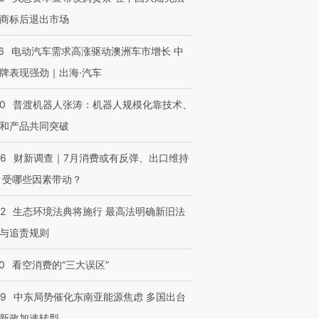
商标后退出市场
6
电动汽车需求高涨驱动澳洲车市增长 中
牌表现强劲｜出海·汽车
00
普渡机器人张涛：机器人规模化靠技术、
和产品共同突破
56
财新调查｜7月消费或有反弹、出口维持
 受哪些因素带动？
42
生态环境法典将施行 最高法明确新旧法
与追责规则
0
看空消费的“三大误区”
59
中东局势催化东南亚能源焦虑 多国出台
新政加速转型