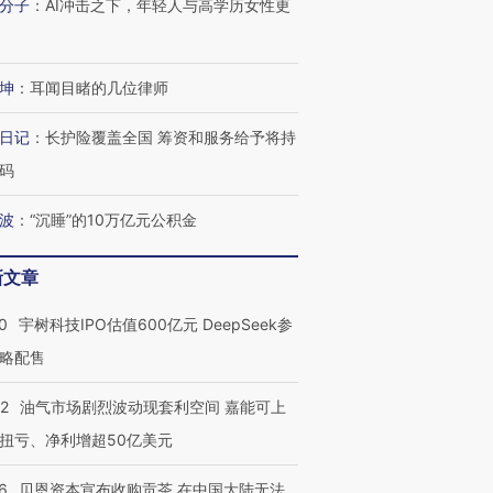
分子
：
AI冲击之下，年轻人与高学历女性更
坤
：
耳闻目睹的几位律师
日记
：
长护险覆盖全国 筹资和服务给予将持
码
波
：
“沉睡”的10万亿元公积金
新文章
0
宇树科技IPO估值600亿元 DeepSeek参
略配售
22
油气市场剧烈波动现套利空间 嘉能可上
扭亏、净利增超50亿美元
6
贝恩资本宣布收购贡茶 在中国大陆无法