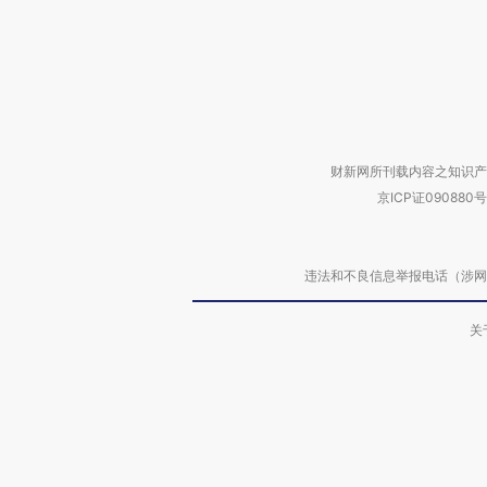
财新网所刊载内容之知识产
京ICP证090880号
违法和不良信息举报电话（涉网络暴力有
关