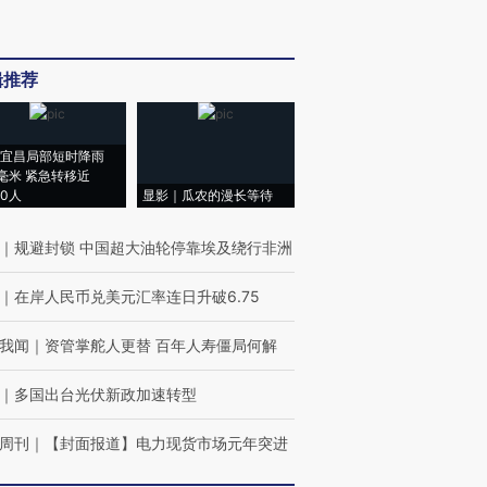
辑推荐
宜昌局部短时降雨
8毫米 紧急转移近
00人
显影｜瓜农的漫长等待
｜
规避封锁 中国超大油轮停靠埃及绕行非洲
｜
在岸人民币兑美元汇率连日升破6.75
我闻
｜
资管掌舵人更替 百年人寿僵局何解
｜
多国出台光伏新政加速转型
周刊
｜
【封面报道】电力现货市场元年突进