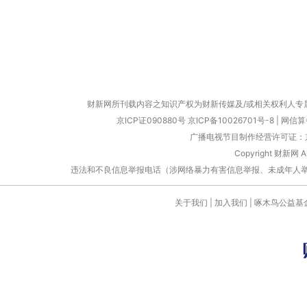
财新网所刊载内容之知识产权为财新传媒及/或相关权利人专
京ICP证090880号
京ICP备10026701号-8
|
网信算备
广播电视节目制作经营许可证：京
Copyright 财新网 
违法和不良信息举报电话（涉网络暴力有害信息举报、未成年人举报、谣言信息）
关于我们
|
加入我们
|
啄木鸟公益基