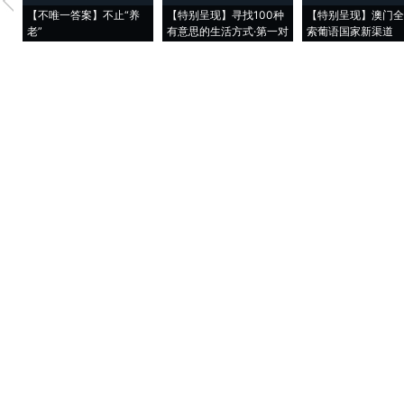
【不唯一答案】不止“养
【特别呈现】寻找100种
【特别呈现】澳门全
老”
有意思的生活方式·第一对
索葡语国家新渠道