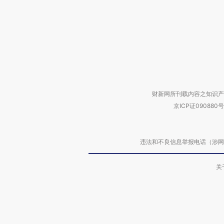
财新网所刊载内容之知识产
京ICP证090880号
违法和不良信息举报电话（涉网络暴力有
关