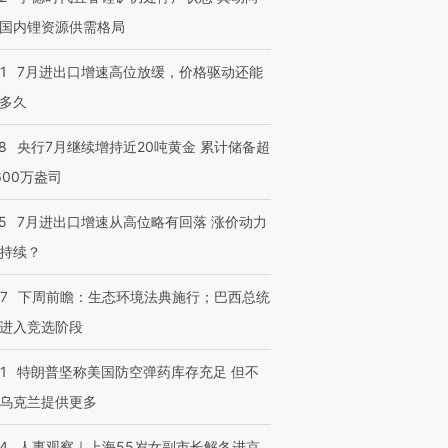
国内锂资源供需格局
1
7月进出口增速高位放缓，价格驱动还能
多久
8
央行7月继续增持近20吨黄金 累计储备超
600万盎司
5
7月进出口增速从高位略有回落 涨价动力
持续？
07
下周前瞻：生态环境法典施行；巴西总统
进入竞选阶段
1
特朗普坚称美国防空弹药库存充足 但不
乌克兰提供更多
24
人事观察｜上海55岁女副市长解冬进京