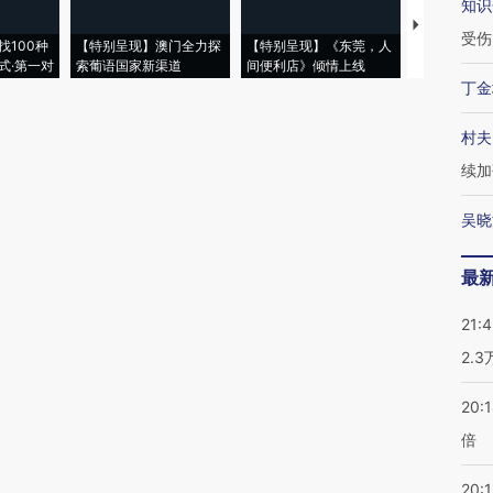
知识
【推广】走
受伤
找100种
【特别呈现】澳门全力探
【特别呈现】《东莞，人
会，让数智科
式·第一对
索葡语国家新渠道
间便利店》倾情上线
业
丁金
村夫
续加
吴晓
最
21:
2.
20:
倍
20:1