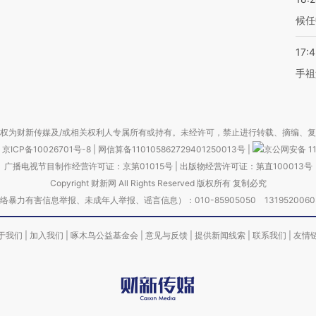
候任
17:
手祖
权为财新传媒及/或相关权利人专属所有或持有。未经许可，禁止进行转载、摘编、
京ICP备10026701号-8
|
网信算备110105862729401250013号
|
京公网安备 11
广播电视节目制作经营许可证：京第01015号
|
出版物经营许可证：第直100013号
Copyright 财新网 All Rights Reserved 版权所有 复制必究
害信息举报、未成年人举报、谣言信息）：010-85905050 13195200605 举报邮
于我们
|
加入我们
|
啄木鸟公益基金会
|
意见与反馈
|
提供新闻线索
|
联系我们
|
友情