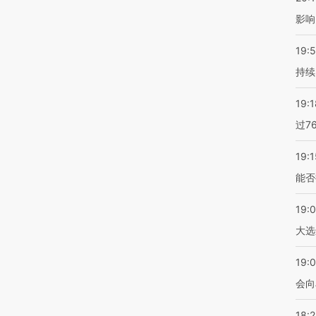
影响
19:5
持续
19:1
过7
19:1
能否
19:
大选
19:0
会向
18: