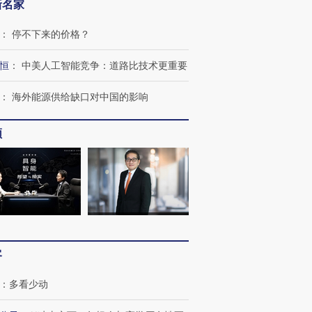
新名家
：
停不下来的价格？
恒
：
中美人工智能竞争：道路比技术更重要
：
海外能源供给缺口对中国的影响
频
跨国走私7万
视线｜被称为“蟑螂”的印
视线｜“入侵”还是“人道危
检体内含3种
度Z世代 用街头抗争将教
机”？难民潮撕裂西班牙
秘鲁纳斯
育部长拱下台
飞地休达
13人遇难
客
：
多看少动