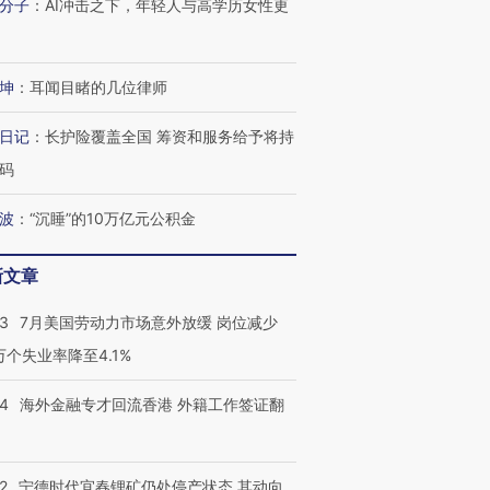
分子
：
AI冲击之下，年轻人与高学历女性更
进第四届链博
【商旅对话】华住集团
技“链”接产
【特别呈现】寻找100种
CFO：不靠规模取胜，华
【特别呈
有意思的生活方式·第三对
住三大增长引擎是什么？
有意思的
坤
：
耳闻目睹的几位律师
日记
：
长护险覆盖全国 筹资和服务给予将持
码
波
：
“沉睡”的10万亿元公积金
新文章
43
7月美国劳动力市场意外放缓 岗位减少
3万个失业率降至4.1%
14
海外金融专才回流香港 外籍工作签证翻
2
宁德时代宜春锂矿仍处停产状态 其动向