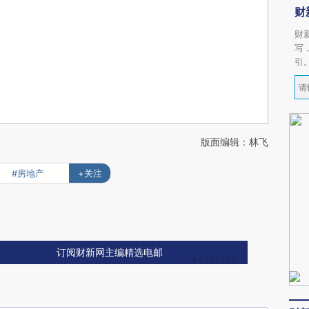
财
财
写
引
版面编辑：林飞
#房地产
+关注
订阅财新网主编精选电邮