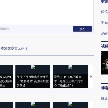
财
伍戈
罗志
新网观点
发布
易峘
视
本篇文章暂无评论
致多瑙河
加沙上百万流离失所者困
视线｜HYROX的吸金
马航飞行员
二战沉船与
于“塑料烤箱” 高温引发健
术：是什么让中产们甘
粒摇头丸 尿
露出
康危机
心“花钱找虐”？
毒品
博
唐涯