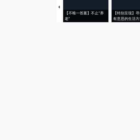
【不唯一答案】不止“养
【特别呈现】寻
老”
有意思的生活方