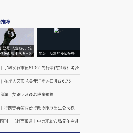
辑推荐
侵”还是“人道危机” 难
撕裂西班牙飞地休达
显影｜瓜农的漫长等待
｜
宇树发行市值610亿 先行者的加速和考验
｜
在岸人民币兑美元汇率连日升破6.75
我闻
｜
艾路明及多名股东被拘
｜
特朗普再签两份行政令限制出生公民权
周刊
｜
【封面报道】电力现货市场元年突进