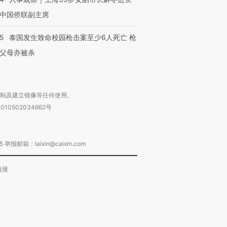
中国侨联副主席
45
泰国发生致命校园枪击案至少6人死亡 枪
父母亦被杀
复制及建立镜像等任何使用。
010502034662号
箱：laixin@caixin.com
链接