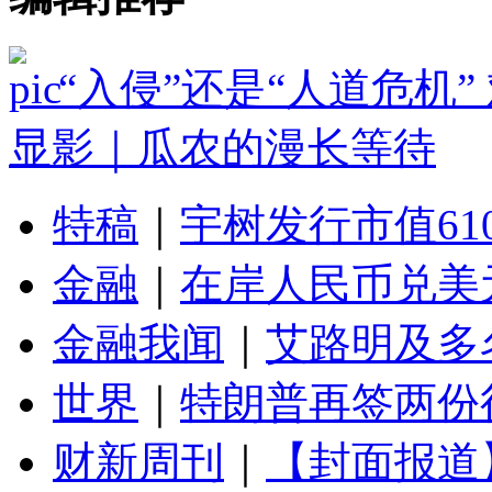
“入侵”还是“人道危机
显影｜瓜农的漫长等待
特稿
｜
宇树发行市值61
金融
｜
在岸人民币兑美元
金融我闻
｜
艾路明及多
世界
｜
特朗普再签两份
财新周刊
｜
【封面报道