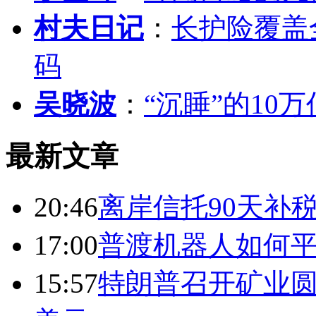
村夫日记
：
长护险覆盖
码
吴晓波
：
“沉睡”的10
最新文章
20:46
离岸信托90天补
17:00
普渡机器人如何平
15:57
特朗普召开矿业圆