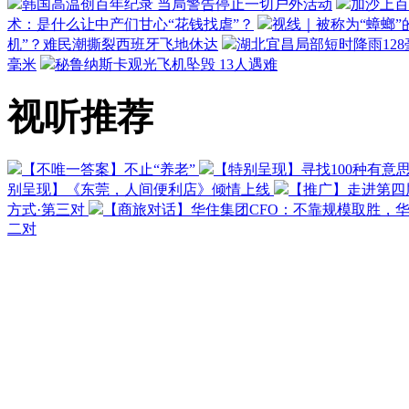
韩国高温创百年纪录 当局警告停止一切户外活动
加沙上百
术：是什么让中产们甘心“花钱找虐”？
视线｜被称为“蟑螂”
机”？难民潮撕裂西班牙飞地休达
湖北宜昌局部短时降雨128毫
毫米
秘鲁纳斯卡观光飞机坠毁 13人遇难
视听推荐
【不唯一答案】不止“养老”
【特别呈现】寻找100种有意
别呈现】《东莞，人间便利店》倾情上线
【推广】走进第四
方式·第三对
【商旅对话】华住集团CFO：不靠规模取胜，
二对