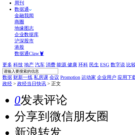
周刊
数据通
金融我闻
商圈
地缘图志
企业数据库
沪深股市
港股
数据通Claw🦞
更多
科技
地产
汽车
消费
能源
健康
环科
民生
ESG
数字说
比
数据
财新一线
私房课
会议
Promotion
运动家
企业用户
应用下
政经
>
政经当日快讯
>
正文
0
发表评论
分享到微信朋友圈
新浪转发