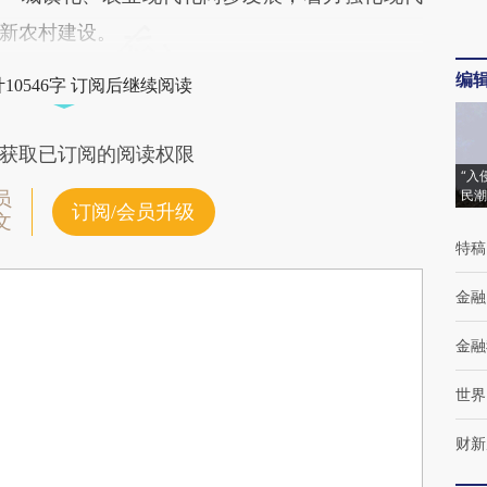
新农村建设。
编
10546字 订阅后继续阅读
获取已订阅的阅读权限
“入
民潮
员
订阅/会员升级
文
特稿
金融
金融
世界
财新