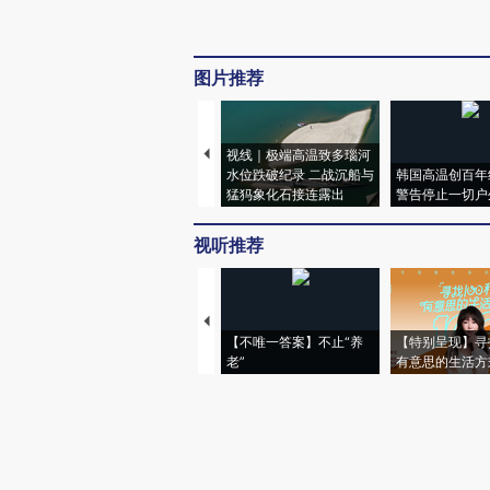
图片推荐
视线｜极端高温致多瑙河
水位跌破纪录 二战沉船与
韩国高温创百年
猛犸象化石接连露出
警告停止一切户
视听推荐
【不唯一答案】不止“养
【特别呈现】寻
老”
有意思的生活方