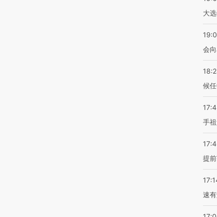
大选
19:0
会向
18:
候任
17:
手祖
17:
提前
17:1
速有
17: