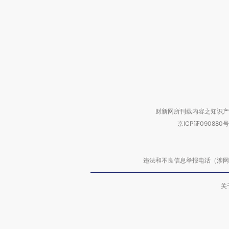
财新网所刊载内容之知识产
京ICP证090880号
违法和不良信息举报电话（涉网络暴力有
关