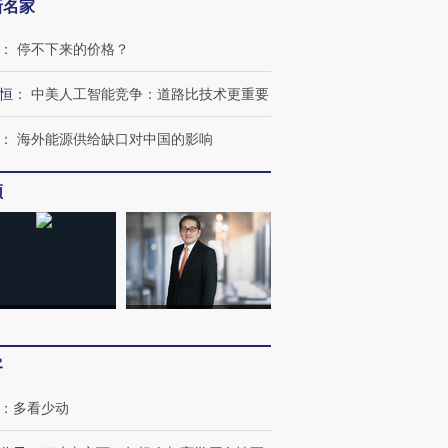
新名家
：
停不下来的价格？
恒
：
中美人工智能竞争：道路比技术更重要
：
海外能源供给缺口对中国的影响
跨国走私7万
视线｜被称为“蟑螂”的印
视线｜“入侵”还是“人道危
检体内含3种
度Z世代 用街头抗争将教
机”？难民潮撕裂西班牙
秘鲁纳斯
育部长拱下台
飞地休达
13人遇难
频
进第四届链博
【商旅对话】华住集团
技“链”接产
【特别呈现】寻找100种
CFO：不靠规模取胜，华
【特别呈
有意思的生活方式·第三对
住三大增长引擎是什么？
有意思的
客
：
多看少动