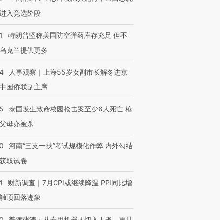
进入竞选阶段
1
特朗普坚称美国防空弹药库存充足 但不
乌克兰提供更多
24
人事观察｜上海55岁女副市长解冬进京
中国侨联副主席
45
泰国发生致命校园枪击案至少6人死亡 枪
父母亦被杀
40
河南“三支一扶”考试规模化作弊 内外勾结
获取试卷
4
财新调查｜7月CPI或继续降温 PPI同比增
触顶回落迹象
00
普渡张涛：从专用机器人切入人形，更具