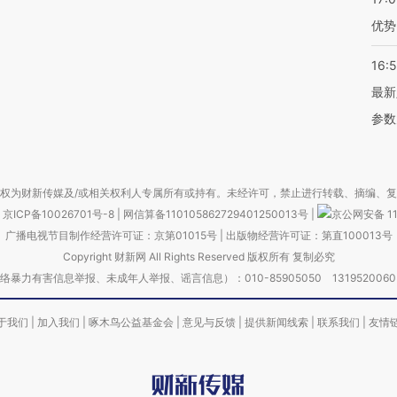
优势
16:
最新
参数
权为财新传媒及/或相关权利人专属所有或持有。未经许可，禁止进行转载、摘编、
京ICP备10026701号-8
|
网信算备110105862729401250013号
|
京公网安备 11
广播电视节目制作经营许可证：京第01015号
|
出版物经营许可证：第直100013号
Copyright 财新网 All Rights Reserved 版权所有 复制必究
害信息举报、未成年人举报、谣言信息）：010-85905050 13195200605 举报邮
于我们
|
加入我们
|
啄木鸟公益基金会
|
意见与反馈
|
提供新闻线索
|
联系我们
|
友情