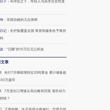
分子
：
AI冲击之下，年轻人与高学历女性更
坤
：
耳闻目睹的几位律师
日记
：
长护险覆盖全国 筹资和服务给予将持
码
波
：
“沉睡”的10万亿元公积金
新文章
8
央行7月继续增持近20吨黄金 累计储备超
600万盎司
5
7月进出口增速从高位略有回落 涨价动力
持续？
07
下周前瞻：生态环境法典施行；巴西总统