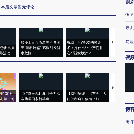
财
本篇文章暂无评论
伍戈
罗志
易峘
加沙上百万流离失所者困
视线｜HYROX的吸金
马航飞行员
纪录 当局
于“塑料烤箱” 高温引发健
术：是什么让中产们甘
粒摇头丸 尿
外活动
康危机
心“花钱找虐”？
毒品
视
【推广】走
找100种
【特别呈现】澳门全力探
【特别呈现】《东莞，人
会，让数智科
式·第一对
索葡语国家新渠道
间便利店》倾情上线
业
博
唐涯