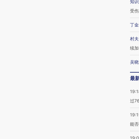
知识
受伤
丁金
村夫
续加
吴晓
最
19:1
过7
19:1
能否
19: