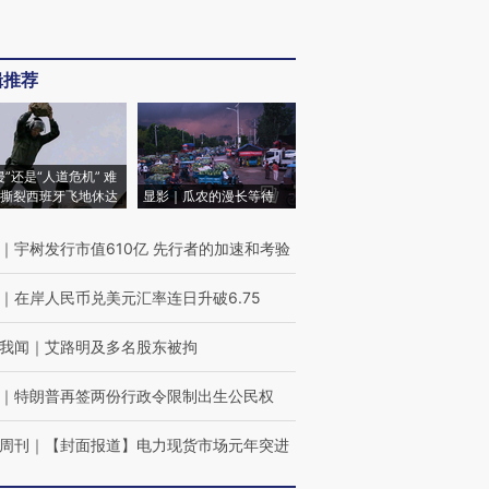
辑推荐
侵”还是“人道危机” 难
撕裂西班牙飞地休达
显影｜瓜农的漫长等待
｜
宇树发行市值610亿 先行者的加速和考验
｜
在岸人民币兑美元汇率连日升破6.75
我闻
｜
艾路明及多名股东被拘
｜
特朗普再签两份行政令限制出生公民权
周刊
｜
【封面报道】电力现货市场元年突进