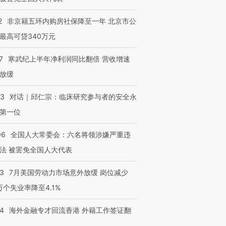
2
非京籍五环内购房社保降至一年 北京市公
最高可贷340万元
7
寒武纪上半年净利润同比翻倍 营收增速
放缓
53
对话｜邱仁宗：临床研究参与者的安全永
第一位
06
全国人大常委会：六名将领涉嫌严重违
法 被罢免全国人大代表
43
7月美国劳动力市场意外放缓 岗位减少
3万个失业率降至4.1%
14
海外金融专才回流香港 外籍工作签证翻