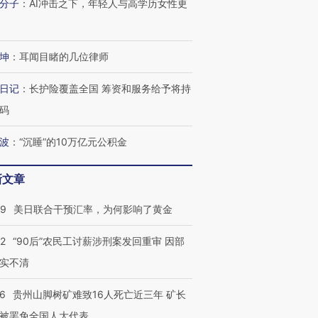
跨国走私7万
视线｜被称为“蟑螂”的印
视线｜“入侵”还是“人道危
分子
：
AI冲击之下，年轻人与高学历女性更
检体内含3种
度Z世代 用街头抗争将教
机”？难民潮撕裂西班牙
秘鲁纳斯
育部长拱下台
飞地休达
13人遇难
坤
：
耳闻目睹的几位律师
日记
：
长护险覆盖全国 筹资和服务给予将持
进第四届链博
码
【商旅对话】华住集团
技“链”接产
【特别呈现】寻找100种
CFO：不靠规模取胜，华
【特别呈
有意思的生活方式·第三对
住三大增长引擎是什么？
有意思的
波
：
“沉睡”的10万亿元公积金
新文章
09
美日联合干预汇率，为何影响了黄金
32
“90后”农民工讨薪涉刑案发回重审 因部
实不清
36
贵州山脚树矿难致16人死亡近三年 矿长
被罢免全国人大代表