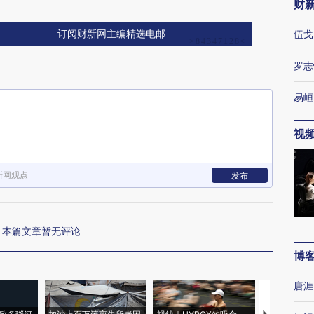
财
伍戈
订阅财新网主编精选电邮
罗志
易峘
视
新网观点
发布
本篇文章暂无评论
博
唐涯