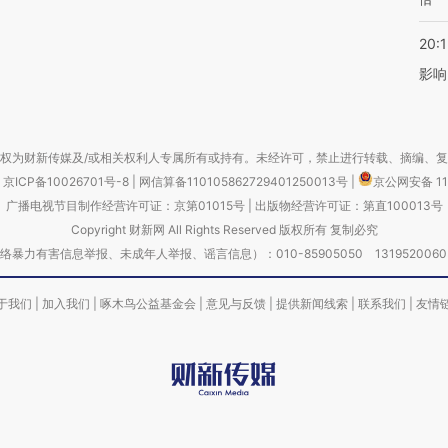
20:1
影响
权为财新传媒及/或相关权利人专属所有或持有。未经许可，禁止进行转载、摘编、
京ICP备10026701号-8
|
网信算备110105862729401250013号
|
京公网安备 11
广播电视节目制作经营许可证：京第01015号
|
出版物经营许可证：第直100013号
Copyright 财新网 All Rights Reserved 版权所有 复制必究
害信息举报、未成年人举报、谣言信息）：010-85905050 13195200605 举报邮
于我们
|
加入我们
|
啄木鸟公益基金会
|
意见与反馈
|
提供新闻线索
|
联系我们
|
友情