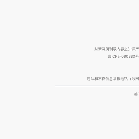
财新网所刊载内容之知识产
京ICP证090880号
违法和不良信息举报电话（涉网络暴力有
关