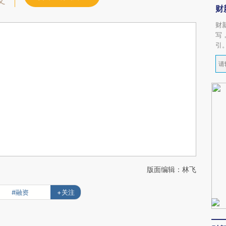
文
财
财
写
引
版面编辑：林飞
#融资
+关注