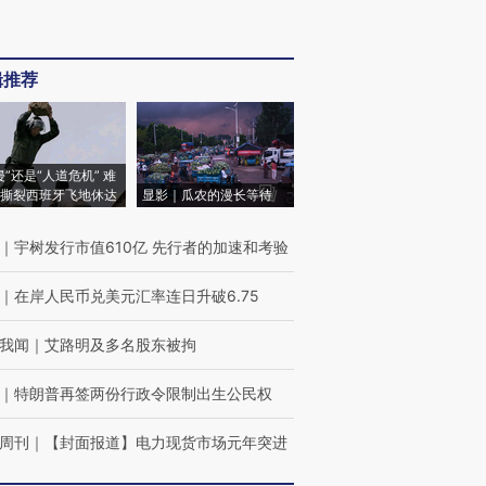
辑推荐
侵”还是“人道危机” 难
撕裂西班牙飞地休达
显影｜瓜农的漫长等待
｜
宇树发行市值610亿 先行者的加速和考验
｜
在岸人民币兑美元汇率连日升破6.75
我闻
｜
艾路明及多名股东被拘
｜
特朗普再签两份行政令限制出生公民权
周刊
｜
【封面报道】电力现货市场元年突进