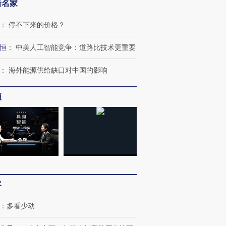
新名家
：
停不下来的价格？
恒
：
中美人工智能竞争：道路比技术更重要
：
海外能源供给缺口对中国的影响
频
客
：
多看少动