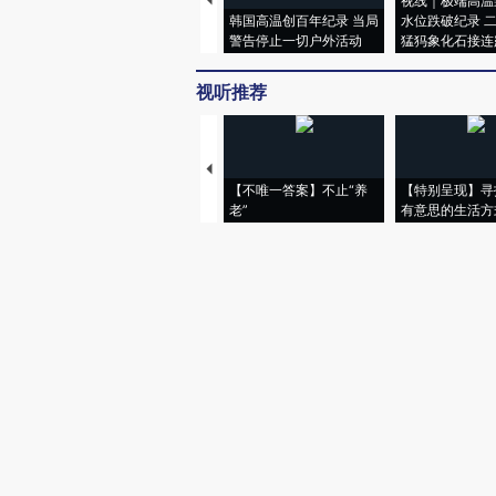
视线｜极端高温
韩国高温创百年纪录 当局
水位跌破纪录 
警告停止一切户外活动
猛犸象化石接连
视听推荐
【不唯一答案】不止“养
【特别呈现】寻
老”
有意思的生活方