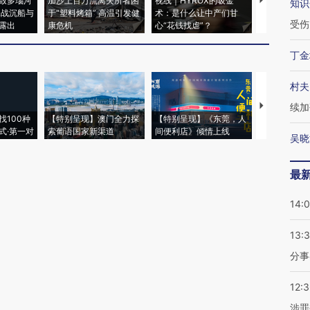
致多瑙河
加沙上百万流离失所者困
视线｜HYROX的吸金
马航飞行员
知识
二战沉船与
于“塑料烤箱” 高温引发健
术：是什么让中产们甘
粒摇头丸 尿
受伤
露出
康危机
心“花钱找虐”？
毒品
丁金
村夫
【推广】走
续加
找100种
【特别呈现】澳门全力探
【特别呈现】《东莞，人
会，让数智科
式·第一对
索葡语国家新渠道
间便利店》倾情上线
业
吴晓
最
14:
13:
分事
12:
涉罪