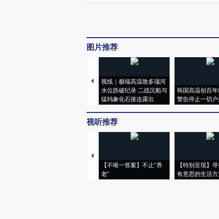
图片推荐
视线｜极端高温致多瑙河
水位跌破纪录 二战沉船与
韩国高温创百年
猛犸象化石接连露出
警告停止一切户
视听推荐
【不唯一答案】不止“养
【特别呈现】寻
老”
有意思的生活方