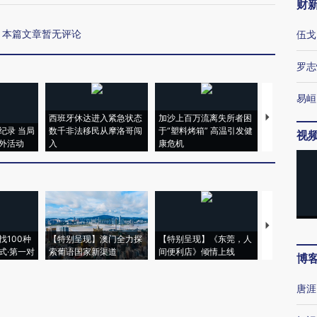
财
本篇文章暂无评论
伍戈
罗志
易峘
西班牙休达进入紧急状态
加沙上百万流离失所者困
视线｜HYR
纪录 当局
数千非法移民从摩洛哥闯
于“塑料烤箱” 高温引发健
术：是什么
视
外活动
入
康危机
心“花钱找虐
【推广】走
找100种
【特别呈现】澳门全力探
【特别呈现】《东莞，人
会，让数智科
式·第一对
索葡语国家新渠道
间便利店》倾情上线
业
博
唐涯