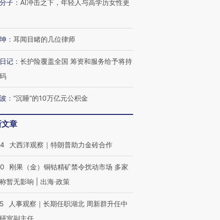
分子
：
AI冲击之下，年轻人与高学历女性更
坤
：
耳闻目睹的几位律师
日记
：
长护险覆盖全国 筹资和服务给予将持
码
波
：
“沉睡”的10万亿元公积金
新文章
44
大西洋观察｜特朗普助力金砖合作
40
刚果（金）铜钴精矿禁令扰动市场 多家
称暂无影响 | 出海·政策
25
人事观察｜长期任职湖北 周新群升任中
研室副主任