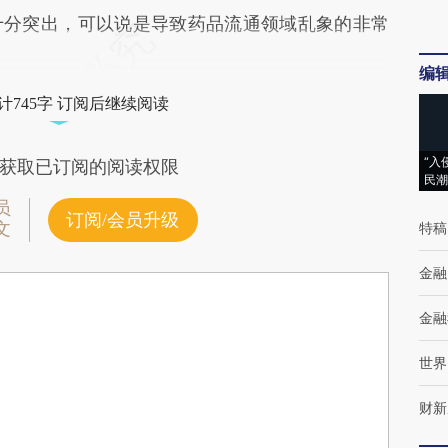
十分突出，可以说是导致药品流通领域乱象的非常
编
计745字 订阅后继续阅读
“入
获取已订阅的阅读权限
民潮
员
订阅/会员升级
文
特稿
金融
金融
世界
财新