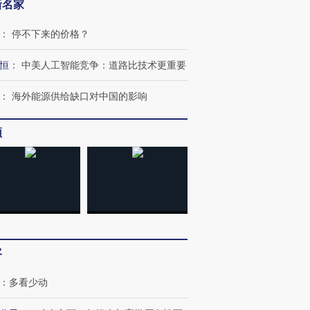
新名家
：
停不下来的价格？
恒
：
中美人工智能竞争：道路比技术更重要
：
海外能源供给缺口对中国的影响
OX的吸金
马航飞行员跨国走私7万
视线｜被称为“蟑螂”的印
让中产们甘
粒摇头丸 尿检体内含3种
度Z世代 用街头抗争将教
秘鲁纳斯
频
”？
毒品
育部长拱下台
13人遇难
进第四届链博
【商旅对话】华住集团
技“链”接产
【特别呈现】寻找100种
CFO：不靠规模取胜，华
【特别呈
有意思的生活方式·第三对
住三大增长引擎是什么？
有意思的
客
：
多看少动