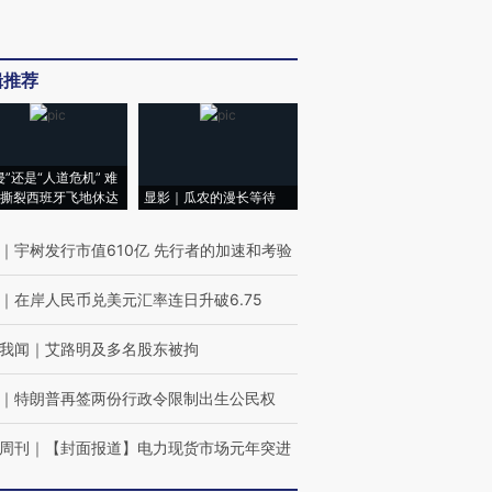
辑推荐
侵”还是“人道危机” 难
撕裂西班牙飞地休达
显影｜瓜农的漫长等待
｜
宇树发行市值610亿 先行者的加速和考验
｜
在岸人民币兑美元汇率连日升破6.75
我闻
｜
艾路明及多名股东被拘
｜
特朗普再签两份行政令限制出生公民权
周刊
｜
【封面报道】电力现货市场元年突进