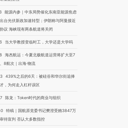
3
能源内参｜中东局势催化东南亚能源焦虑
出台光伏新政加速转型；伊朗称与阿曼接近
协议 海峡现有两条航道将关闭
6
当大学教授变临时工，大学还是大学吗
8
海杰航运：今夏北极航道运营将扩大至7
、8航次｜出海·物流
53
439%之后的6天：被硅谷和华尔街追捧
才，为何走入杠杆误区
07
陈龙：Token时代的商业与组织
50
特稿｜国航原党委书记樊澄受贿3847万
审待宣判 否认大多数指控