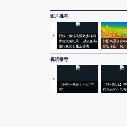
图片推荐
视线｜极端高温致多瑙河
水位跌破纪录 二战沉船与
韩国高温创百年
猛犸象化石接连露出
警告停止一切户
视听推荐
【不唯一答案】不止“养
【特别呈现】寻
老”
有意思的生活方