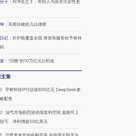
分子
：
AI冲击之下，年轻人与高学历女性更
坤
：
耳闻目睹的几位律师
日记
：
长护险覆盖全国 筹资和服务给予将持
码
波
：
“沉睡”的10万亿元公积金
新文章
0
宇树科技IPO估值600亿元 DeepSeek参
略配售
22
油气市场剧烈波动现套利空间 嘉能可上
扭亏、净利增超50亿美元
6
贝恩资本宣布收购贡茶 在中国大陆无法