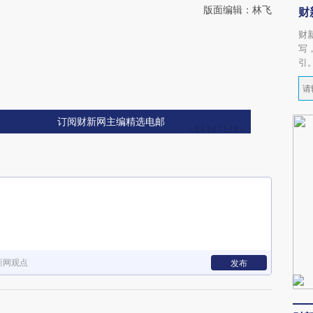
版面编辑：林飞
财
财
写
引
订阅财新网主编精选电邮
新网观点
发布