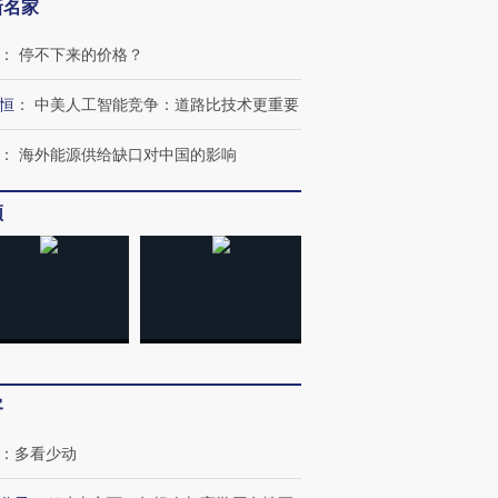
新名家
：
停不下来的价格？
恒
：
中美人工智能竞争：道路比技术更重要
OX的吸金
马航飞行员跨国走私7万
视线｜被称为“蟑螂”的印
：
海外能源供给缺口对中国的影响
让中产们甘
粒摇头丸 尿检体内含3种
度Z世代 用街头抗争将教
秘鲁纳斯
”？
毒品
育部长拱下台
13人遇难
频
进第四届链博
【商旅对话】华住集团
技“链”接产
【特别呈现】寻找100种
CFO：不靠规模取胜，华
【特别呈
有意思的生活方式·第三对
住三大增长引擎是什么？
有意思的
客
：
多看少动