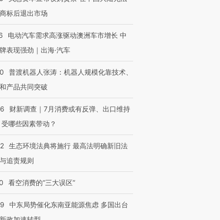
商标后退出市场
6
电动汽车需求高涨驱动澳洲车市增长 中
牌表现强劲｜出海·汽车
00
普渡机器人张涛：机器人规模化靠技术、
和产品共同突破
56
财新调查｜7月消费或有反弹、出口维持
 受哪些因素带动？
42
生态环境法典将施行 最高法明确新旧法
与追责规则
0
看空消费的“三大误区”
59
中东局势催化东南亚能源焦虑 多国出台
新政加速转型