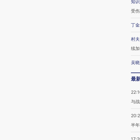
知识
受伤
丁金
村夫
续加
吴晓
最
22:1
与战
20:
半年
17:2