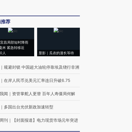
辑推荐
宜昌局部短时降雨
8毫米 紧急转移近
00人
显影｜瓜农的漫长等待
｜
规避封锁 中国超大油轮停靠埃及绕行非洲
｜
在岸人民币兑美元汇率连日升破6.75
我闻
｜
资管掌舵人更替 百年人寿僵局何解
｜
多国出台光伏新政加速转型
周刊
｜
【封面报道】电力现货市场元年突进