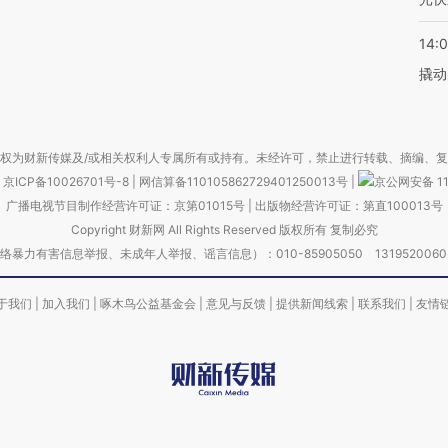
14:
撬动
权为财新传媒及/或相关权利人专属所有或持有。未经许可，禁止进行转载、摘编、
京ICP备10026701号-8
|
网信算备110105862729401250013号
|
京公网安备 11
广播电视节目制作经营许可证：京第01015号
|
出版物经营许可证：第直100013号
Copyright 财新网 All Rights Reserved 版权所有 复制必究
害信息举报、未成年人举报、谣言信息）：010-85905050 13195200605 举报邮
于我们
|
加入我们
|
啄木鸟公益基金会
|
意见与反馈
|
提供新闻线索
|
联系我们
|
友情