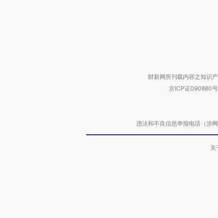
财新网所刊载内容之知识产
京ICP证090880号
违法和不良信息举报电话（涉网络暴力有
关