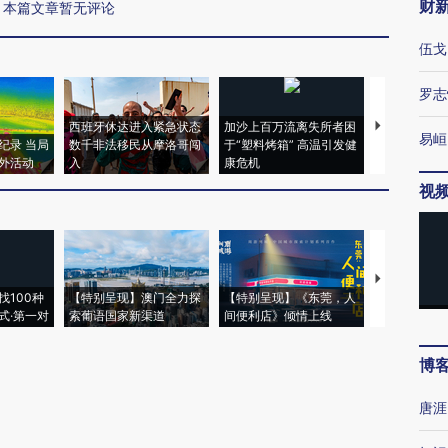
财
本篇文章暂无评论
伍戈
罗志
西班牙休达进入紧急状态
加沙上百万流离失所者困
视线｜HYR
易峘
纪录 当局
数千非法移民从摩洛哥闯
于“塑料烤箱” 高温引发健
术：是什么
外活动
入
康危机
心“花钱找虐
视
【推广】走
找100种
【特别呈现】澳门全力探
【特别呈现】《东莞，人
会，让数智科
式·第一对
索葡语国家新渠道
间便利店》倾情上线
业
博
唐涯