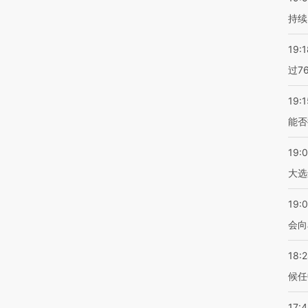
持续
19:1
过7
19:1
能否
19:
大选
19:0
会向
18:
候任
17: