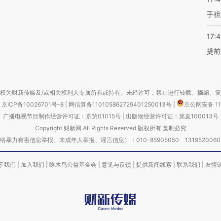
手祖
17:
提前
权为财新传媒及/或相关权利人专属所有或持有。未经许可，禁止进行转载、摘编、
京ICP备10026701号-8
|
网信算备110105862729401250013号
|
京公网安备 11
广播电视节目制作经营许可证：京第01015号
|
出版物经营许可证：第直100013号
Copyright 财新网 All Rights Reserved 版权所有 复制必究
害信息举报、未成年人举报、谣言信息）：010-85905050 13195200605 举报邮
于我们
|
加入我们
|
啄木鸟公益基金会
|
意见与反馈
|
提供新闻线索
|
联系我们
|
友情