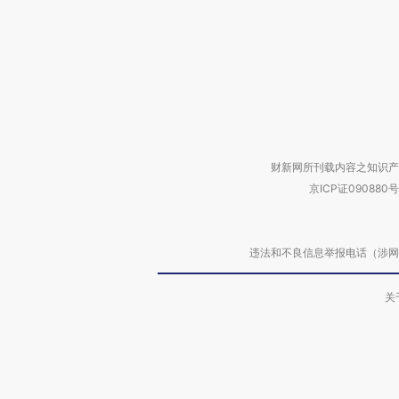
财新网所刊载内容之知识产
京ICP证090880号
违法和不良信息举报电话（涉网络暴力有
关