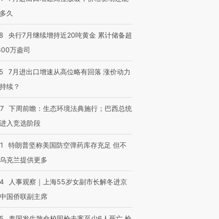
多久
8
央行7月继续增持近20吨黄金 累计储备超
600万盎司
5
7月进出口增速从高位略有回落 涨价动力
持续？
07
下周前瞻：生态环境法典施行；巴西总统
进入竞选阶段
1
特朗普坚称美国防空弹药库存充足 但不
乌克兰提供更多
24
人事观察｜上海55岁女副市长解冬进京
中国侨联副主席
45
泰国发生致命校园枪击案至少6人死亡 枪