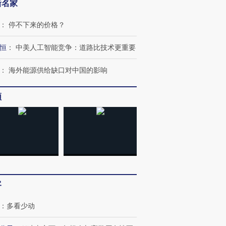
新名家
：
停不下来的价格？
恒
：
中美人工智能竞争：道路比技术更重要
跨国走私7万
视线｜被称为“蟑螂”的印
视线｜“入侵”还是“人道危
检体内含3种
：
海外能源供给缺口对中国的影响
度Z世代 用街头抗争将教
机”？难民潮撕裂西班牙
秘鲁纳斯
育部长拱下台
飞地休达
13人遇难
频
进第四届链博
【商旅对话】华住集团
技“链”接产
【特别呈现】寻找100种
CFO：不靠规模取胜，华
【特别呈
有意思的生活方式·第三对
住三大增长引擎是什么？
有意思的
客
：
多看少动