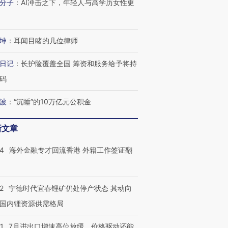
分子
：
AI冲击之下，年轻人与高学历女性更
坤
：
耳闻目睹的几位律师
日记
：
长护险覆盖全国 筹资和服务给予将持
码
波
：
“沉睡”的10万亿元公积金
新文章
14
海外金融专才回流香港 外籍工作签证翻
2
宁德时代宜春锂矿仍处停产状态 其动向
国内锂资源供需格局
1
7月进出口增速高位放缓，价格驱动还能