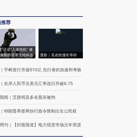
辑推荐
侵”还是“人道危机” 难
撕裂西班牙飞地休达
显影｜瓜农的漫长等待
｜
宇树发行市值610亿 先行者的加速和考验
｜
在岸人民币兑美元汇率连日升破6.75
我闻
｜
艾路明及多名股东被拘
｜
特朗普再签两份行政令限制出生公民权
周刊
｜
【封面报道】电力现货市场元年突进