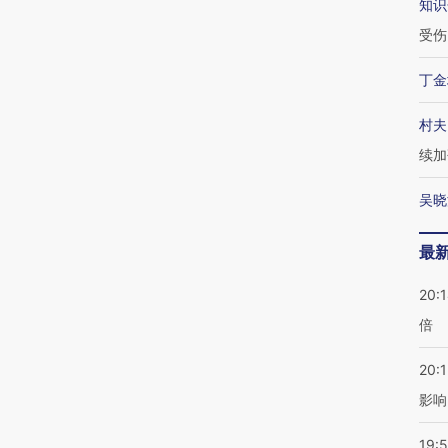
知识
受伤
丁金
村夫
续加
吴晓
最
20:
倍
20:1
影响
19:5