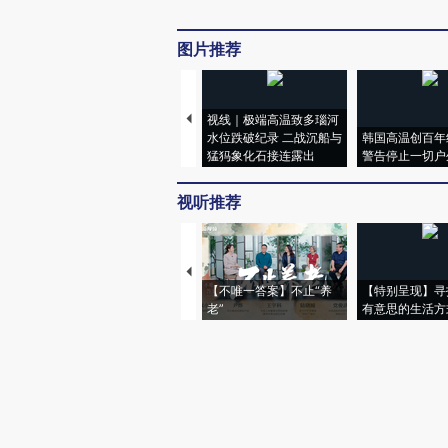
图片推荐
视线｜极端高温致多瑙河
水位跌破纪录 二战沉船与
韩国高温创百年
猛犸象化石接连露出
警告停止一切户
视听推荐
【不唯一答案】不止“养
【特别呈现】寻
老”
有意思的生活方