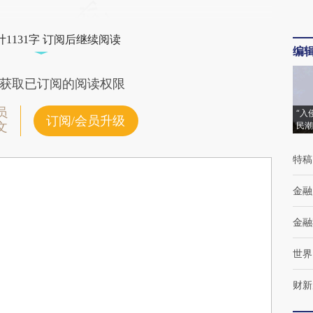
1131字 订阅后继续阅读
编
获取已订阅的阅读权限
员
“入
订阅/会员升级
文
民潮
特稿
金融
金融
世界
财新