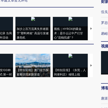
本篇文章暂无评论
财
伍戈
罗志
加沙上百万流离失所者困
视线｜HYROX的吸金
马航飞行员
纪录 当局
于“塑料烤箱” 高温引发健
术：是什么让中产们甘
粒摇头丸 尿
易峘
外活动
康危机
心“花钱找虐”？
毒品
视
【推广】走
找100种
【特别呈现】澳门全力探
【特别呈现】《东莞，人
会，让数智科
式·第一对
索葡语国家新渠道
间便利店》倾情上线
业
博
唐涯