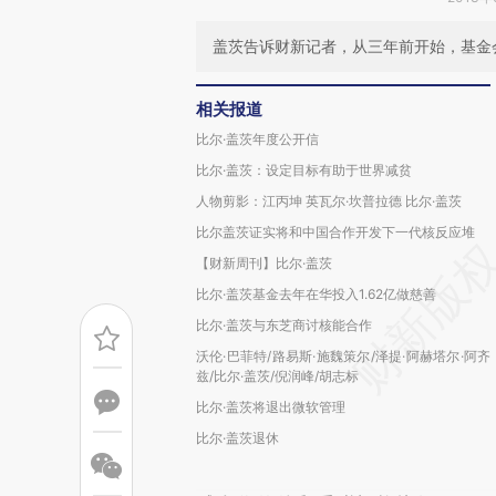
盖茨告诉财新记者，从三年前开始，基金
相关报道
比尔·盖茨年度公开信
比尔·盖茨：设定目标有助于世界减贫
人物剪影：江丙坤 英瓦尔·坎普拉德 比尔·盖茨
比尔盖茨证实将和中国合作开发下一代核反应堆
【财新周刊】比尔·盖茨
比尔·盖茨基金去年在华投入1.62亿做慈善
比尔·盖茨与东芝商讨核能合作
沃伦·巴菲特/路易斯·施魏策尔/泽提·阿赫塔尔·阿齐
兹/比尔·盖茨/倪润峰/胡志标
比尔·盖茨将退出微软管理
比尔·盖茨退休