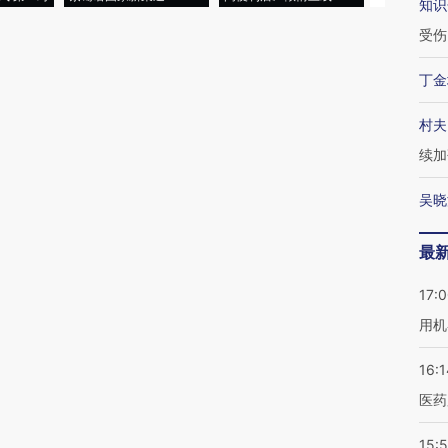
知识
受伤
丁金
村夫
续加
吴晓
最
17:
用机
16:1
医药
15:5