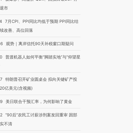
退市
4
7月CPI、PPI同比均低于预期 PPI同比结
续改善、高位回落
46
观势｜离岸信托90天补税窗口期疑问
00
普渡机器人如何平衡“脚踏实地”与“仰望星
？
57
特朗普召开矿业圆桌会 拟向关键矿产投
20亿美元(含视频)
09
美日联合干预汇率，为何影响了黄金
32
“90后”农民工讨薪涉刑案发回重审 因部
实不清