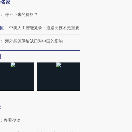
新名家
：
停不下来的价格？
恒
：
中美人工智能竞争：道路比技术更重要
：
海外能源供给缺口对中国的影响
频
”还是“人道危
湖北宜昌局部短时降雨
哈尔滨遭遇短时极端强降
撕裂西班牙
128毫米 紧急转移近
雨 3小时累计雨量超80毫
秘鲁纳斯
4000人
米
13人遇难
客
：
多看少动
进第四届链博
【商旅对话】华住集团
技“链”接产
【特别呈现】寻找100种
CFO：不靠规模取胜，华
【特别呈
有意思的生活方式·第三对
住三大增长引擎是什么？
有意思的