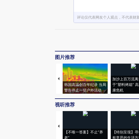
评论仅代表网友个人观点，不代表财
图片推荐
加沙上百万流离
韩国高温创百年纪录 当局
于“塑料烤箱” 
警告停止一切户外活动
康危机
视听推荐
【不唯一答案】不止“养
【特别呈现】寻
老”
有意思的生活方