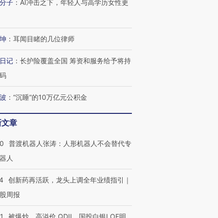
分子
：
AI冲击之下，年轻人与高学历女性更
坤
：
耳闻目睹的几位律师
日记
：
长护险覆盖全国 筹资和服务给予将持
码
波
：
“沉睡”的10万亿元公积金
新文章
00
普渡机器人张涛：人形机器人不会替代专
器人
4
创新药再活跃，龙头上调全年业绩指引｜
股周报
1
被爆炒、高溢价 QDII、国投白银LOF明