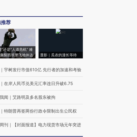
辑推荐
侵”还是“人道危机” 难
撕裂西班牙飞地休达
显影｜瓜农的漫长等待
｜
宇树发行市值610亿 先行者的加速和考验
｜
在岸人民币兑美元汇率连日升破6.75
我闻
｜
艾路明及多名股东被拘
｜
特朗普再签两份行政令限制出生公民权
周刊
｜
【封面报道】电力现货市场元年突进