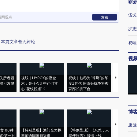
财
伍戈
新网观点
发布
罗志
本篇文章暂无评论
易峘
视
失所者困
视线｜HYROX的吸金
视线｜被称为“蟑螂”的印
视线｜“入侵
高温引发健
术：是什么让中产们甘
度Z世代 用街头抗争将教
机”？难民潮
心“花钱找虐”？
育部长拱下台
飞地休达
博
唐涯
【推广】走
找100种
【特别呈现】澳门全力探
【特别呈现】《东莞，人
会，让数智科
式·第一对
索葡语国家新渠道
间便利店》倾情上线
业