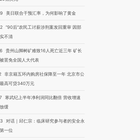
09
美日联合干预汇率，为何影响了黄金
32
“90后”农民工讨薪涉刑案发回重审 因部
实不清
36
贵州山脚树矿难致16人死亡近三年 矿长
被罢免全国人大代表
2
非京籍五环内购房社保降至一年 北京市公
最高可贷340万元
7
寒武纪上半年净利润同比翻倍 营收增速
放缓
53
对话｜邱仁宗：临床研究参与者的安全永
第一位