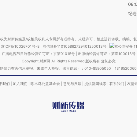
08:
纪违
权为财新传媒及/或相关权利人专属所有或持有。未经许可，禁止进行转载、摘编、
京ICP备10026701号-8
|
网信算备110105862729401250013号
|
京公网安备 11
广播电视节目制作经营许可证：京第01015号
|
出版物经营许可证：第直100013号
Copyright 财新网 All Rights Reserved 版权所有 复制必究
害信息举报、未成年人举报、谣言信息）：010-85905050 13195200605 举报邮
于我们
|
加入我们
|
啄木鸟公益基金会
|
意见与反馈
|
提供新闻线索
|
联系我们
|
友情