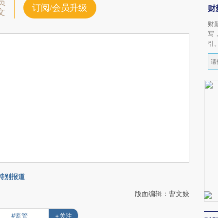
员
订阅/会员升级
财
文
财
写
引
会特别报道
版面编辑：曹文姣
#监管
+关注