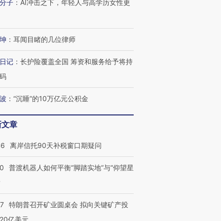
分子
：
AI冲击之下，年轻人与高学历女性更
跨国走私7万
视线｜被称为“蟑螂”的印
视线｜“入侵”还是“人道危
坤
：
耳闻目睹的几位律师
检体内含3种
度Z世代 用街头抗争将教
机”？难民潮撕裂西班牙
秘鲁纳斯
育部长拱下台
飞地休达
13人遇难
日记
：
长护险覆盖全国 筹资和服务给予将持
码
波
：
“沉睡”的10万亿元公积金
进第四届链博
【商旅对话】华住集团
技“链”接产
【特别呈现】寻找100种
CFO：不靠规模取胜，华
【特别呈
新文章
有意思的生活方式·第三对
住三大增长引擎是什么？
有意思的
46
离岸信托90天补税窗口期疑问
00
普渡机器人如何平衡“脚踏实地”与“仰望星
？
57
特朗普召开矿业圆桌会 拟向关键矿产投
20亿美元