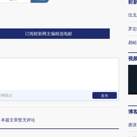
财
伍戈
罗志
订阅财新网主编精选电邮
易峘
视
新网观点
发布
博
本篇文章暂无评论
唐涯