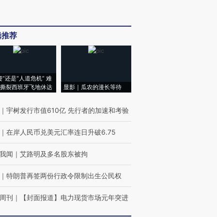
辑推荐
侵”还是“人道危机” 难
撕裂西班牙飞地休达
显影｜瓜农的漫长等待
｜
宇树发行市值610亿 先行者的加速和考验
｜
在岸人民币兑美元汇率连日升破6.75
我闻
｜
艾路明及多名股东被拘
｜
特朗普再签两份行政令限制出生公民权
周刊
｜
【封面报道】电力现货市场元年突进