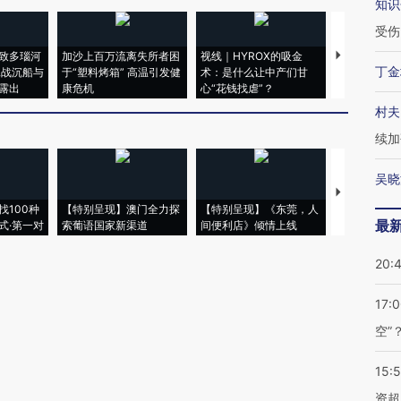
知识
受伤
致多瑙河
加沙上百万流离失所者困
视线｜HYROX的吸金
马航飞行员
丁金
二战沉船与
于“塑料烤箱” 高温引发健
术：是什么让中产们甘
粒摇头丸 尿
露出
康危机
心“花钱找虐”？
毒品
村夫
续加
吴晓
【推广】走
找100种
【特别呈现】澳门全力探
【特别呈现】《东莞，人
会，让数智科
最
式·第一对
索葡语国家新渠道
间便利店》倾情上线
业
20:
17:
空”
15:
资超