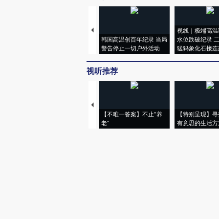
视线｜极端高温
韩国高温创百年纪录 当局
水位跌破纪录 
警告停止一切户外活动
猛犸象化石接连
视听推荐
【不唯一答案】不止“养
【特别呈现】寻
老”
有意思的生活方