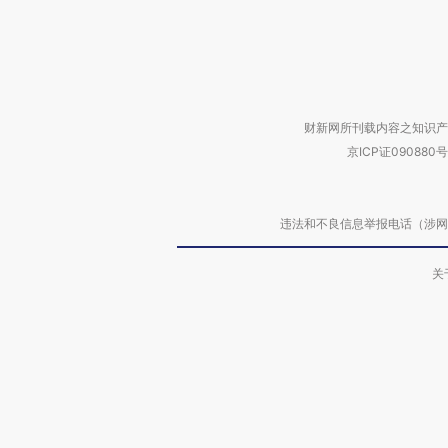
财新网所刊载内容之知识产
京ICP证090880号
违法和不良信息举报电话（涉网络暴力有
关