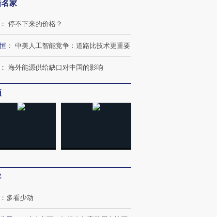
新名家
：
停不下来的价格？
恒
：
中美人工智能竞争：道路比技术更重要
：
海外能源供给缺口对中国的影响
频
客
：
多看少动