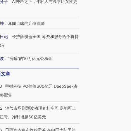
分子
：
AI冲击之下，年轻人与高学历女性更
有意思的生活方式·第三对
住三大增长引擎是什么？
有意思的
坤
：
耳闻目睹的几位律师
日记
：
长护险覆盖全国 筹资和服务给予将持
码
波
：
“沉睡”的10万亿元公积金
新文章
0
宇树科技IPO估值600亿元 DeepSeek参
略配售
22
油气市场剧烈波动现套利空间 嘉能可上
扭亏、净利增超50亿美元
6
贝恩资本宣布收购贡茶 在中国大陆无法