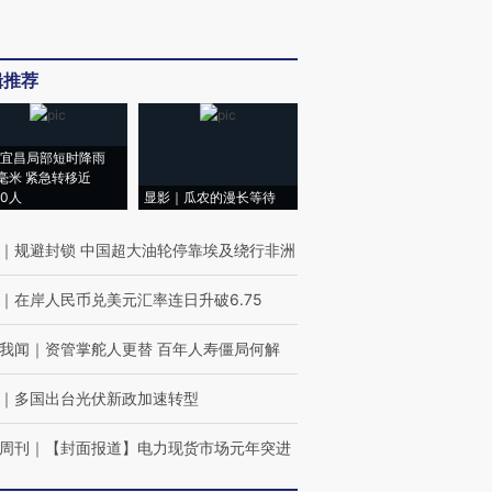
辑推荐
宜昌局部短时降雨
8毫米 紧急转移近
00人
显影｜瓜农的漫长等待
｜
规避封锁 中国超大油轮停靠埃及绕行非洲
｜
在岸人民币兑美元汇率连日升破6.75
我闻
｜
资管掌舵人更替 百年人寿僵局何解
｜
多国出台光伏新政加速转型
周刊
｜
【封面报道】电力现货市场元年突进