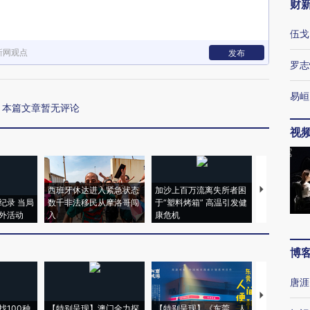
财
伍戈
新网观点
发布
罗志
易峘
本篇文章暂无评论
视
西班牙休达进入紧急状态
加沙上百万流离失所者困
视线｜HYR
纪录 当局
数千非法移民从摩洛哥闯
于“塑料烤箱” 高温引发健
术：是什么
外活动
入
康危机
心“花钱找虐
博
唐涯
【推广】走
找100种
【特别呈现】澳门全力探
【特别呈现】《东莞，人
会，让数智科