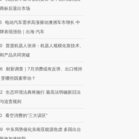
商标后退出市场
6
电动汽车需求高涨驱动澳洲车市增长 中
牌表现强劲｜出海·汽车
00
普渡机器人张涛：机器人规模化靠技术、
和产品共同突破
56
财新调查｜7月消费或有反弹、出口维持
 受哪些因素带动？
42
生态环境法典将施行 最高法明确新旧法
与追责规则
0
看空消费的“三大误区”
59
中东局势催化东南亚能源焦虑 多国出台
新政加速转型