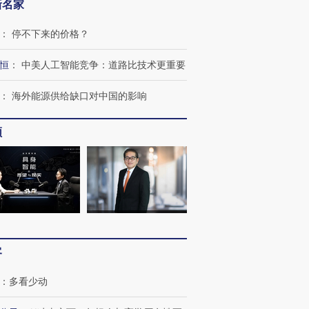
新名家
：
停不下来的价格？
恒
：
中美人工智能竞争：道路比技术更重要
：
海外能源供给缺口对中国的影响
频
OX的吸金
马航飞行员跨国走私7万
视线｜被称为“蟑螂”的印
让中产们甘
粒摇头丸 尿检体内含3种
度Z世代 用街头抗争将教
秘鲁纳斯
”？
毒品
育部长拱下台
13人遇难
客
：
多看少动
进第四届链博
【商旅对话】华住集团
技“链”接产
【特别呈现】寻找100种
CFO：不靠规模取胜，华
【特别呈