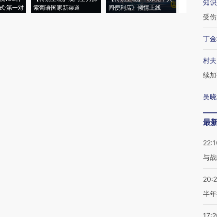
知识
式·第一对
索葡语国家新渠道
间便利店》倾情上线
业
受伤
丁金
村夫
续加
吴晓
最
22:1
与战
20:
半年
17:2