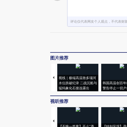
评论仅代表网友个人观点，不代表财
图片推荐
视线｜极端高温致多瑙河
水位跌破纪录 二战沉船与
韩国高温创百年
猛犸象化石接连露出
警告停止一切户
视听推荐
【不唯一答案】不止“养
【特别呈现】寻