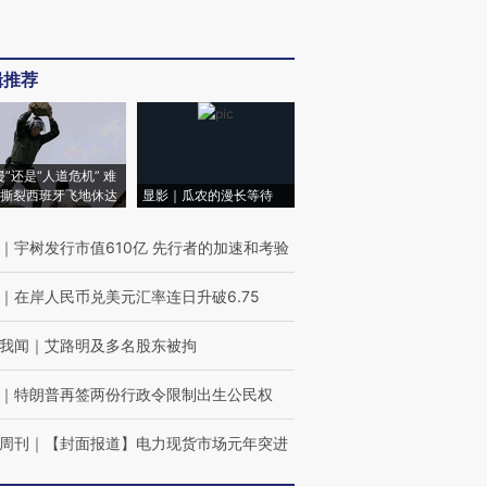
辑推荐
侵”还是“人道危机” 难
撕裂西班牙飞地休达
显影｜瓜农的漫长等待
｜
宇树发行市值610亿 先行者的加速和考验
｜
在岸人民币兑美元汇率连日升破6.75
我闻
｜
艾路明及多名股东被拘
｜
特朗普再签两份行政令限制出生公民权
周刊
｜
【封面报道】电力现货市场元年突进