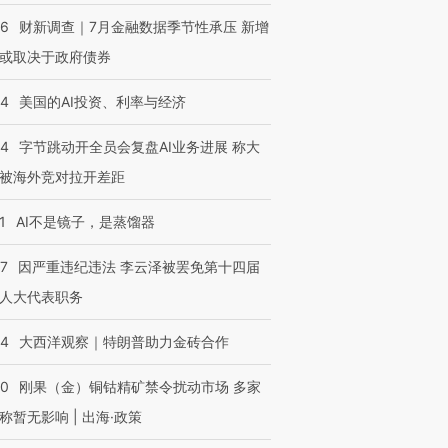
46
财新调查｜7月金融数据季节性承压 新增
或取决于政府债券
44
美国的AI投资、利率与经济
44
字节跳动开全员会复盘AI业务进展 称大
被海外竞对拉开差距
1
AI不是镜子，是蒸馏器
07
因严重违纪违法 李云泽被罢免第十四届
人大代表职务
44
大西洋观察｜特朗普助力金砖合作
40
刚果（金）铜钴精矿禁令扰动市场 多家
称暂无影响 | 出海·政策