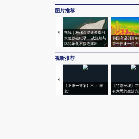
图片推荐
视线｜极端高温致多瑙河
水位跌破纪录 二战沉船与
韩国高温创百年
猛犸象化石接连露出
警告停止一切户
视听推荐
【不唯一答案】不止“养
【特别呈现】寻
老”
有意思的生活方