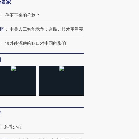
新名家
：
停不下来的价格？
恒
：
中美人工智能竞争：道路比技术更重要
跨国走私7万
视线｜被称为“蟑螂”的印
视线｜“入侵”还是“人道危
检体内含3种
度Z世代 用街头抗争将教
机”？难民潮撕裂西班牙
秘鲁纳斯
：
海外能源供给缺口对中国的影响
育部长拱下台
飞地休达
13人遇难
频
进第四届链博
【商旅对话】华住集团
技“链”接产
【特别呈现】寻找100种
CFO：不靠规模取胜，华
【特别呈
有意思的生活方式·第三对
住三大增长引擎是什么？
有意思的
客
：
多看少动