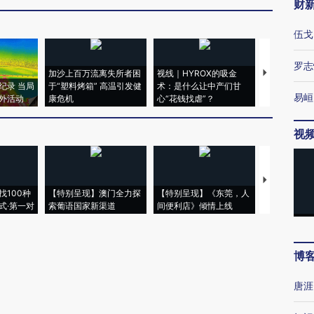
财
伍戈
罗志
加沙上百万流离失所者困
视线｜HYROX的吸金
马航飞行员
纪录 当局
于“塑料烤箱” 高温引发健
术：是什么让中产们甘
粒摇头丸 尿
易峘
外活动
康危机
心“花钱找虐”？
毒品
视
【推广】走
找100种
【特别呈现】澳门全力探
【特别呈现】《东莞，人
会，让数智科
式·第一对
索葡语国家新渠道
间便利店》倾情上线
业
博
唐涯