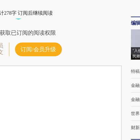
计278字 订阅后继续阅读
编
获取已订阅的阅读权限
员
订阅/会员升级
“入
文
民潮
特稿
金融
金融
世界
财新