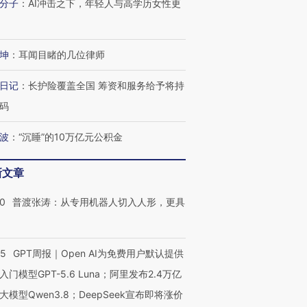
分子
：
AI冲击之下，年轻人与高学历女性更
坤
：
耳闻目睹的几位律师
日记
：
长护险覆盖全国 筹资和服务给予将持
码
波
：
“沉睡”的10万亿元公积金
新文章
00
普渡张涛：从专用机器人切入人形，更具
55
GPT周报｜Open AI为免费用户默认提供
入门模型GPT-5.6 Luna；阿里发布2.4万亿
大模型Qwen3.8；DeepSeek宣布即将涨价