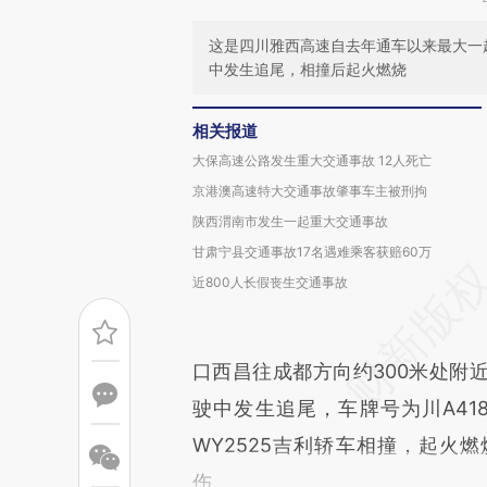
这是四川雅西高速自去年通车以来最大一
中发生追尾，相撞后起火燃烧
相关报道
大保高速公路发生重大交通事故 12人死亡
京港澳高速特大交通事故肇事车主被刑拘
陕西渭南市发生一起重大交通事故
甘肃宁县交通事故17名遇难乘客获赔60万
近800人长假丧生交通事故
口西昌往成都方向约300米处附
驶中发生追尾，车牌号为川A41
WY2525吉利轿车相撞，起火
伤。