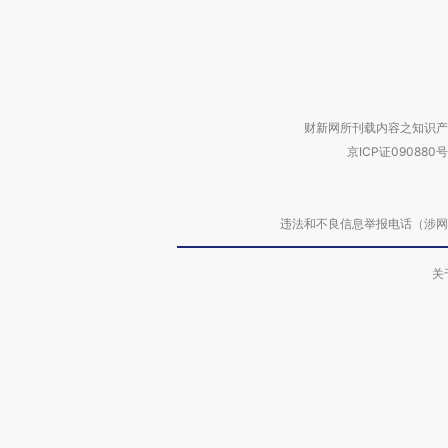
财新网所刊载内容之知识产
京ICP证090880号
违法和不良信息举报电话（涉网络暴力有
关