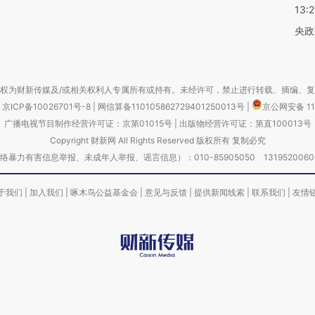
13:
央政
权为财新传媒及/或相关权利人专属所有或持有。未经许可，禁止进行转载、摘编、
京ICP备10026701号-8
|
网信算备110105862729401250013号
|
京公网安备 11
广播电视节目制作经营许可证：京第01015号
|
出版物经营许可证：第直100013号
Copyright 财新网 All Rights Reserved 版权所有 复制必究
害信息举报、未成年人举报、谣言信息）：010-85905050 13195200605 举报邮
于我们
|
加入我们
|
啄木鸟公益基金会
|
意见与反馈
|
提供新闻线索
|
联系我们
|
友情