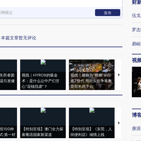
财
新网观点
发布
伍戈
罗志
本篇文章暂无评论
易峘
视
失所者困
视线｜HYROX的吸金
视线｜被称为“蟑螂”的印
视线｜“入侵
高温引发健
术：是什么让中产们甘
度Z世代 用街头抗争将教
机”？难民潮
心“花钱找虐”？
育部长拱下台
飞地休达
博
【推广】走
唐涯
找100种
【特别呈现】澳门全力探
【特别呈现】《东莞，人
会，让数智科
式·第一对
索葡语国家新渠道
间便利店》倾情上线
业