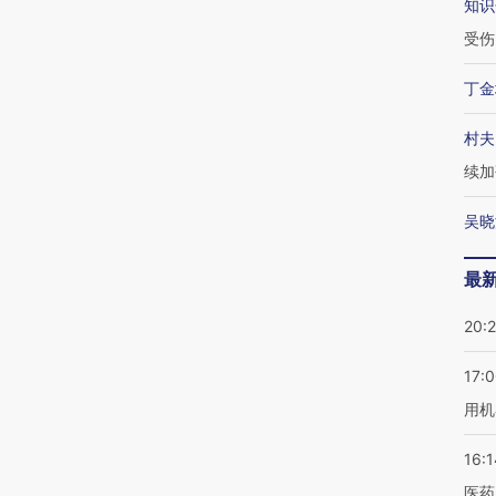
知识
受伤
丁金
村夫
续加
吴晓
最
20:
17:
用机
16:1
医药