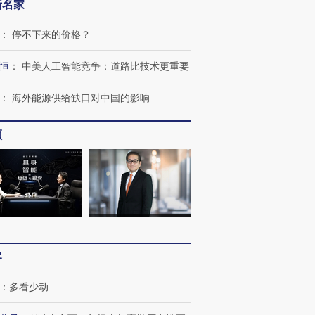
新名家
：
停不下来的价格？
恒
：
中美人工智能竞争：道路比技术更重要
：
海外能源供给缺口对中国的影响
频
”还是“人道危
湖北宜昌局部短时降雨
哈尔滨遭遇短时极端强降
撕裂西班牙
128毫米 紧急转移近
雨 3小时累计雨量超80毫
秘鲁纳斯
4000人
米
13人遇难
客
进第四届链博
【商旅对话】华住集团
：
多看少动
技“链”接产
【特别呈现】寻找100种
CFO：不靠规模取胜，华
【特别呈
有意思的生活方式·第三对
住三大增长引擎是什么？
有意思的