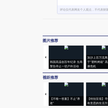
评论仅代表网友个人观点，不代表财
图片推荐
加沙上百万流离
韩国高温创百年纪录 当局
于“塑料烤箱” 
警告停止一切户外活动
康危机
视听推荐
【不唯一答案】不止“养
【特别呈现】寻
老”
有意思的生活方