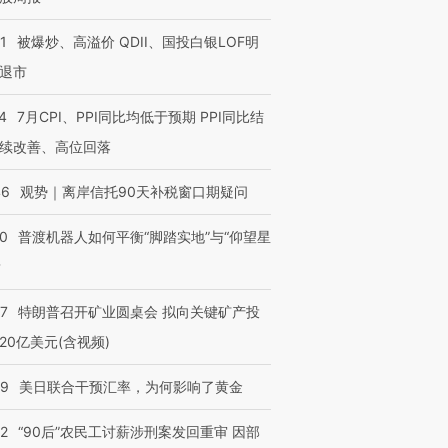
1
被爆炒、高溢价 QDII、国投白银LOF明
退市
4
7月CPI、PPI同比均低于预期 PPI同比结
续改善、高位回落
46
观势｜离岸信托90天补税窗口期疑问
00
普渡机器人如何平衡“脚踏实地”与“仰望星
？
57
特朗普召开矿业圆桌会 拟向关键矿产投
20亿美元(含视频)
09
美日联合干预汇率，为何影响了黄金
32
“90后”农民工讨薪涉刑案发回重审 因部