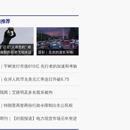
辑推荐
侵”还是“人道危机” 难
撕裂西班牙飞地休达
显影｜瓜农的漫长等待
｜
宇树发行市值610亿 先行者的加速和考验
｜
在岸人民币兑美元汇率连日升破6.75
我闻
｜
艾路明及多名股东被拘
｜
特朗普再签两份行政令限制出生公民权
周刊
｜
【封面报道】电力现货市场元年突进