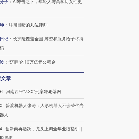
分子
：
AI冲击之下，年轻人与高学历女性更
坤
：
耳闻目睹的几位律师
日记
：
长护险覆盖全国 筹资和服务给予将持
码
波
：
“沉睡”的10万亿元公积金
新文章
26
河南西平“7.30”刑案嫌犯落网
00
普渡机器人张涛：人形机器人不会替代专
器人
4
创新药再活跃，龙头上调全年业绩指引｜
股周报