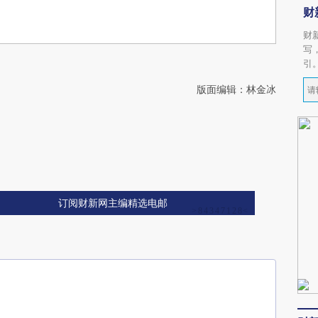
财
财
写
引
版面编辑：林金冰
订阅财新网主编精选电邮