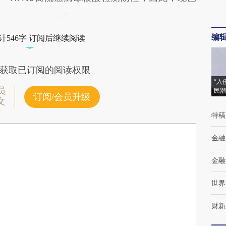
编
计546字 订阅后继续阅读
获取已订阅的阅读权限
“入
员
民潮
订阅/会员升级
文
特稿
金融
金融
世界
财新