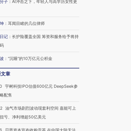
分子
：
AI冲击之下，年轻人与高学历女性更
进第四届链博
【商旅对话】华住集团
技“链”接产
【特别呈现】寻找100种
CFO：不靠规模取胜，华
【特别呈
坤
：
耳闻目睹的几位律师
有意思的生活方式·第三对
住三大增长引擎是什么？
有意思的
日记
：
长护险覆盖全国 筹资和服务给予将持
码
波
：
“沉睡”的10万亿元公积金
新文章
0
宇树科技IPO估值600亿元 DeepSeek参
略配售
22
油气市场剧烈波动现套利空间 嘉能可上
扭亏、净利增超50亿美元
6
贝恩资本宣布收购贡茶 在中国大陆无法