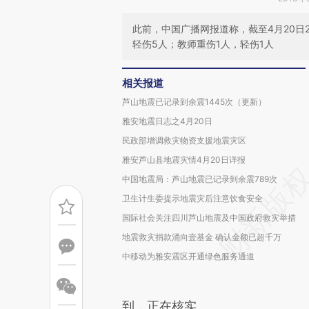
此前，中国广播网报道称，截至4月20日
轻伤5人；教师重伤1人，轻伤1人
相关报道
芦山地震已记录到余震1445次（更新）
雅安地震日志之4月20日
民政部增调救灾物资支援地震灾区
雅安芦山县地震灾情4月20日详报
中国地震局：芦山地震已记录到余震789次
卫生计生委提示地震灾后注意饮食安全
国际社会关注四川芦山地震及中国政府救灾举措
地震救灾捐款涌向壹基金 确认金额已超千万
中移动为雅安震区开通绿色服务通道
到，正在核实。