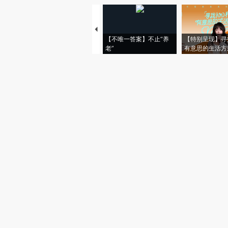
【不唯一答案】不止“养
【特别呈现】寻
老”
有意思的生活方