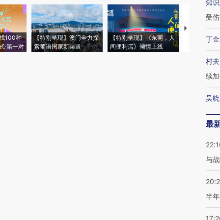
知识
受伤
【推广】走
找100种
【特别呈现】澳门全力探
【特别呈现】《东莞，人
会，让数智科
丁金
式·第一对
索葡语国家新渠道
间便利店》倾情上线
业
村夫
续加
吴晓
最
22:1
与战
20:
半年
17:2