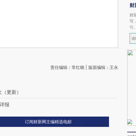
财
财
写
引
责任编辑：常红晓 | 版面编辑：王永
次（更新）
日详报
订阅财新网主编精选电邮