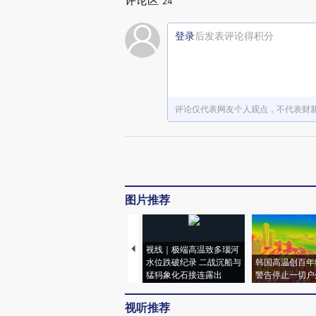
评论区
24
登录
后发表评论得积分
评论仅代表网友个人观点，不代表财
图片推荐
视线｜极端高温致多瑙河
水位跌破纪录 二战沉船与
韩国高温创百年
猛犸象化石接连露出
警告停止一切户
视听推荐