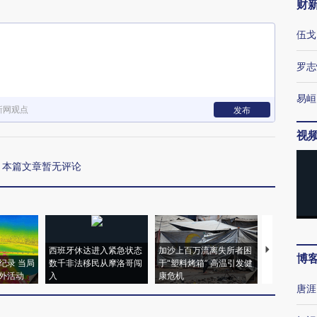
财
伍戈
罗志
易峘
新网观点
发布
视
本篇文章暂无评论
西班牙休达进入紧急状态
加沙上百万流离失所者困
视线｜HYR
博
纪录 当局
数千非法移民从摩洛哥闯
于“塑料烤箱” 高温引发健
术：是什么
外活动
入
康危机
心“花钱找虐
唐涯