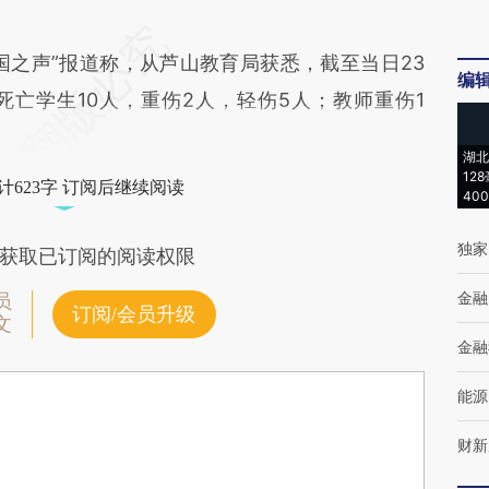
之声”报道称，从芦山教育局获悉，截至当日23
编
亡学生10人，重伤2人，轻伤5人；教师重伤1
湖北
12
计623字 订阅后继续阅读
40
独家
获取已订阅的阅读权限
金融
员
订阅/会员升级
文
金融
能源
财新