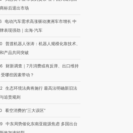
商标后退出市场
6
电动汽车需求高涨驱动澳洲车市增长 中
牌表现强劲｜出海·汽车
00
普渡机器人张涛：机器人规模化靠技术、
和产品共同突破
56
财新调查｜7月消费或有反弹、出口维持
 受哪些因素带动？
42
生态环境法典将施行 最高法明确新旧法
与追责规则
0
看空消费的“三大误区”
59
中东局势催化东南亚能源焦虑 多国出台
新政加速转型