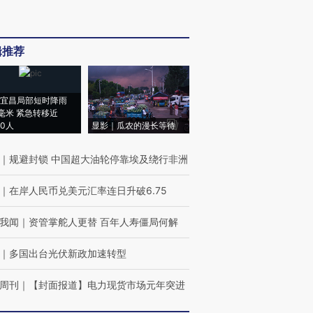
辑推荐
宜昌局部短时降雨
8毫米 紧急转移近
00人
显影｜瓜农的漫长等待
｜
规避封锁 中国超大油轮停靠埃及绕行非洲
｜
在岸人民币兑美元汇率连日升破6.75
我闻
｜
资管掌舵人更替 百年人寿僵局何解
｜
多国出台光伏新政加速转型
周刊
｜
【封面报道】电力现货市场元年突进