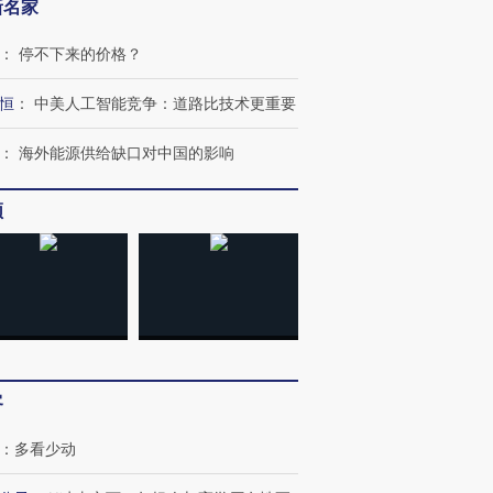
新名家
：
停不下来的价格？
恒
：
中美人工智能竞争：道路比技术更重要
：
海外能源供给缺口对中国的影响
频
OX的吸金
马航飞行员跨国走私7万
视线｜被称为“蟑螂”的印
客
让中产们甘
粒摇头丸 尿检体内含3种
度Z世代 用街头抗争将教
秘鲁纳斯
”？
毒品
育部长拱下台
13人遇难
：
多看少动